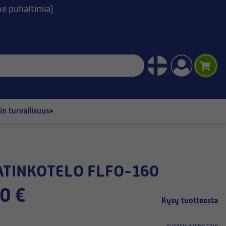
ske puhaltimia)
n turvallisuus
ATINKOTELO FLFO-160
0 €
Kysy tuotteesta