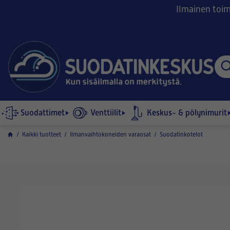
Ilmainen toimi
Suodattimet
Venttiilit
Keskus- & pölynimurit
/
Kaikki tuotteet
/
Ilmanvaihtokoneiden varaosat
/
Suodatinkotelot