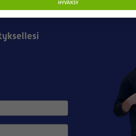
HYVÄKSY
tyksellesi