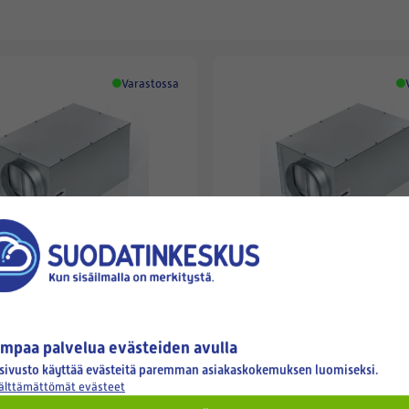
Varastossa
NKOTELO FLFO-125
SUODATINKOTELO FLFO-200
€
175,00 €
mpaa palvelua evästeiden avulla
sivusto käyttää evästeitä paremman asiakaskokemuksen luomiseksi.
välttämättömät evästeet