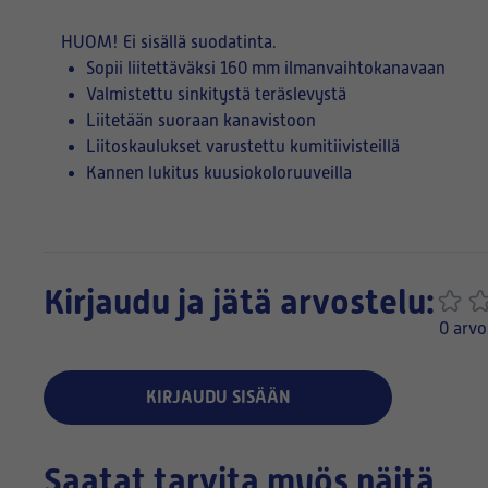
HUOM!
Ei sisällä suodatinta.
Sopii liitettäväksi 160 mm ilmanvaihtokanavaan
Valmistettu sinkitystä teräslevystä
Liitetään suoraan kanavistoon
Liitoskaulukset varustettu kumitiivisteillä
Kannen lukitus kuusiokoloruuveilla
Kirjaudu ja jätä arvostelu:
0 arvo
KIRJAUDU SISÄÄN
Saatat tarvita myös näitä