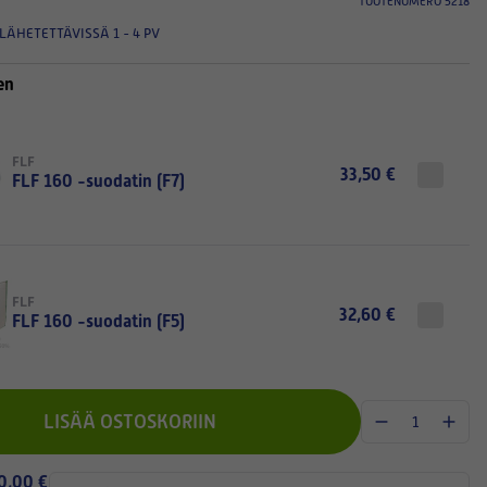
TUOTENUMERO 5218
LÄHETETTÄVISSÄ 1 - 4 PV
en
FLF
33,50 €
FLF 160 -suodatin (F7)
FLF
32,60 €
FLF 160 -suodatin (F5)
LISÄÄ OSTOSKORIIN
 0,00 €