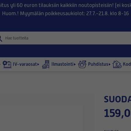
tus yli 60 euron tilauksiin kaikkiin noutopisteisiin! (ei ko
Huom.! Myymälän poikkeusaukiolot: 27.7.-21.8. klo 8-16
IV-varaosat
Ilmastointi
Puhdistus
Kodi
SUOD
159,0