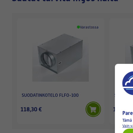
Varastossa
SUODATINKOTELO FLFO-100
SUODATI
118,30 €
123,90 
Pare
Tämä 
Vain 