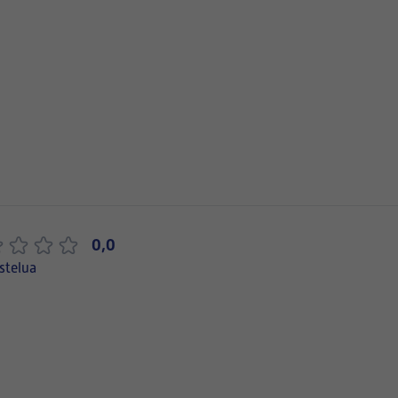
0,0
stelua