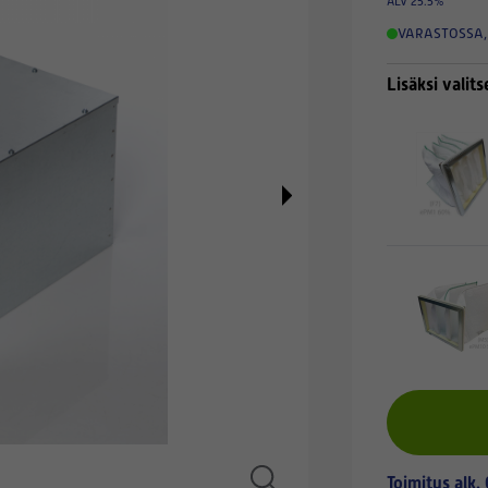
ALV 25.5%
VARASTOSSA
,
Lisäksi valits
Toimitus alk.