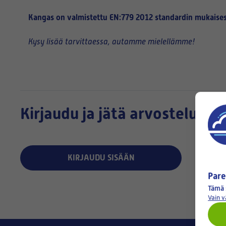
Kangas on valmistettu
EN:779 2012 standardin mukaises
Kysy lisää tarvittaessa, autamme mielellämme!
Kirjaudu ja jätä arvostelu:
0 arvo
KIRJAUDU SISÄÄN
Pare
Tämä 
Vain 