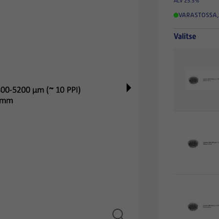
ALV 25.5%
VARASTOSSA
,
Valitse