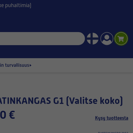
ske puhaltimia)
n turvallisuus
ATINKANGAS G1 (Valitse koko)
0 €
Kysy tuotteesta