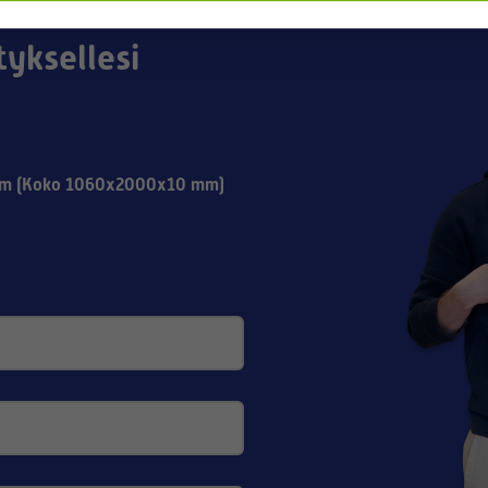
tyksellesi
mm (Koko 1060x2000x10 mm)