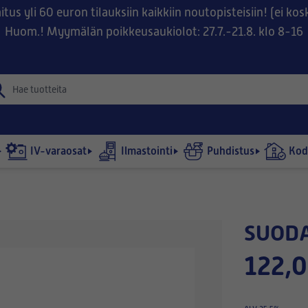
tus yli 60 euron tilauksiin kaikkiin noutopisteisiin! (ei ko
Huom.! Myymälän poikkeusaukiolot: 27.7.-21.8. klo 8-16
IV-varaosat
Ilmastointi
Puhdistus
Kodi
SUOD
122,0