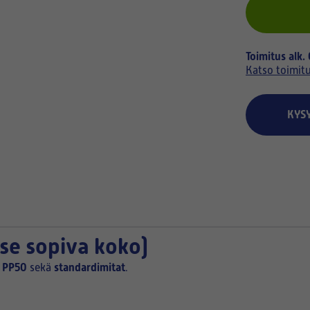
Toimitus alk.
Katso toimit
KYS
tse sopiva koko)
PP50
standardimitat
i
sekä
.