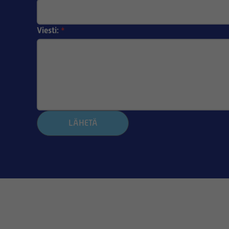
Viesti:
*
LÄHETÄ