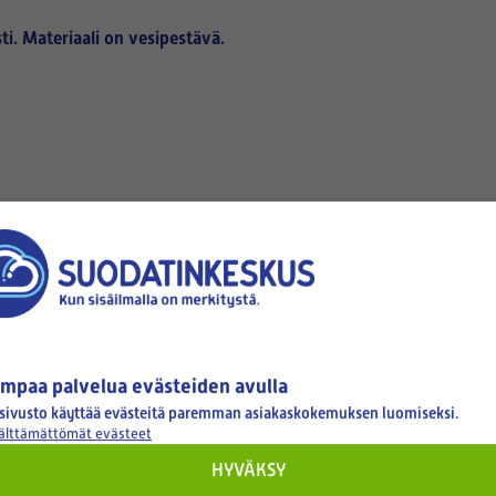
ti. Materiaali on
vesipestävä.
0,0
stelua
mpaa palvelua evästeiden avulla
sivusto käyttää evästeitä paremman asiakaskokemuksen luomiseksi.
välttämättömät evästeet
HYVÄKSY