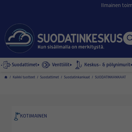
Ilmainen toimi
Suodattimet
Venttiilit
Keskus- & pölynimurit
/
Kaikki tuotteet
/
Suodattimet
/
Suodatinkankaat
/
SUODATINKANKAAT
KOTIMAINEN