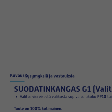
Kuvaus
Kysymyksiä ja vastauksia
SUODATINKANGAS G1
(Vali
PP10
Valitse viereisestä valikosta sopiva solukoko
ta
Tuote on 100% kotimainen.