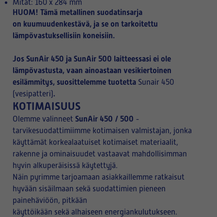
Mitat: 160 x 284 mm
HUOM!
Tämä metallinen suodatinsarja
on kuumuudenkestävä, ja se on tarkoitettu
lämpövastuksellisiin koneisiin.
Jos SunAir 450 ja SunAir 500 laitteessasi ei ole
lämpövastusta, vaan ainoastaan vesikiertoinen
esilämmitys, suosittelemme tuotetta
Sunair 450
.
(vesipatteri)
KOTIMAISUUS
SunAir 450 / 500
Olemme valinneet
-
tarvikesuodattimiimme kotimaisen valmistajan, jonka
käyttämät korkealaatuiset kotimaiset materiaalit,
rakenne ja ominaisuudet vastaavat mahdollisimman
hyvin alkuperäisissä käytettyjä.
Näin pyrimme tarjoamaan asiakkaillemme ratkaisut
hyvään sisäilmaan sekä suodattimien pieneen
painehäviöön, pitkään
käyttöikään sekä alhaiseen energiankulutukseen.