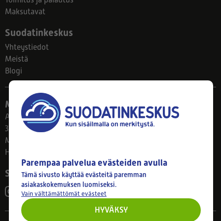
Toimitus ja palautus
Maksutavat
Suodatinkeskus
Yhteystiedot
Meistä
Blogi
Myymälä
Ahlmanintie 61
33800 Tampere
Ma–Pe 8–17
Huom! Myymälän poikkeusaukiolot: 27.7.-21.8. klo 8-16
Parempaa palvelua evästeiden avulla
Seuraa meitä
Tämä sivusto käyttää evästeitä paremman
asiakaskokemuksen luomiseksi.
Vain välttämättömät evästeet
HYVÄKSY