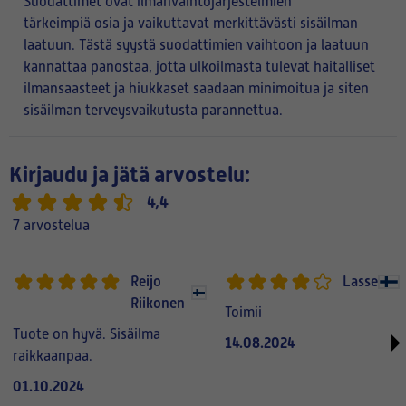
Suodattimet ovat ilmanvaihtojärjestelmien
tärkeimpiä osia ja vaikuttavat merkittävästi sisäilman
laatuun. Tästä syystä suodattimien vaihtoon ja laatuun
kannattaa panostaa, jotta ulkoilmasta tulevat haitalliset
ilmansaasteet ja hiukkaset saadaan minimoitua ja siten
sisäilman terveysvaikutusta parannettua.
Kirjaudu ja jätä arvostelu:
4,4
7 arvostelua
Reijo
Lasse
Riikonen
Toimii
Tuote on hyvä. Sisäilma
14.08.2024
raikkaanpaa.
01.10.2024