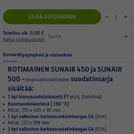
LISÄÄ OSTOSKORIIN
Toimitus alk. 0,00 €
Katso toimituskulut
Kuvaus
Kysymyksiä ja vastauksia
KOTIMAINEN
SUNAIR 450 ja SUNAIR
500 -
suodatinsarja
ilmanvaihtolaitteiden
sisältää:
1 kpl
hienosuodatinkasetti F7
(tuloilma)
(EU7),
Kuumuudenkestävä ( 190 °C)
Mitat: 255 x 405 x 96 mm
1 kpl valkoinen karkeasuodatinkangas G4
(EU4)
Mitat: 137 x 398 mm
1 kpl valkoinen karkeasuodatinkangas G4
(EU4)