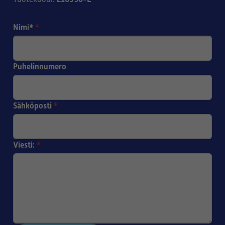
Nimi*
*
Puhelinnumero
Sähköposti
*
Viesti:
*