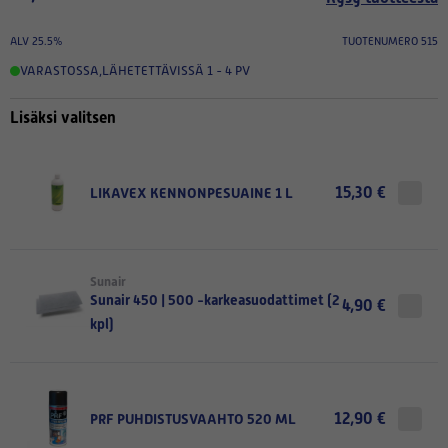
ALV 25.5%
TUOTENUMERO 515
VARASTOSSA
,
LÄHETETTÄVISSÄ 1 - 4 PV
Lisäksi valitsen
15,30 €
LIKAVEX KENNONPESUAINE 1 L
Sunair
Sunair 450 | 500 -karkeasuodattimet (2
4,90 €
kpl)
12,90 €
PRF PUHDISTUSVAAHTO 520 ML