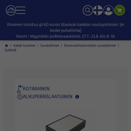
Ilmainen toimitus yli 60 euron tilauksiin kaikkiin noutopisteisiin! (ei
koske puhaltimia)
Huom.! Myymälän poikkeusaukiolot: 27.7.-21.8. klo 8-16
/
Kaikki tuotteet
/
Suodattimet
/
Ilmanvaihtokoneiden suodattimet
/
SUNAIR
KOTIMAINEN
ALKUPERÄISLAATUINEN