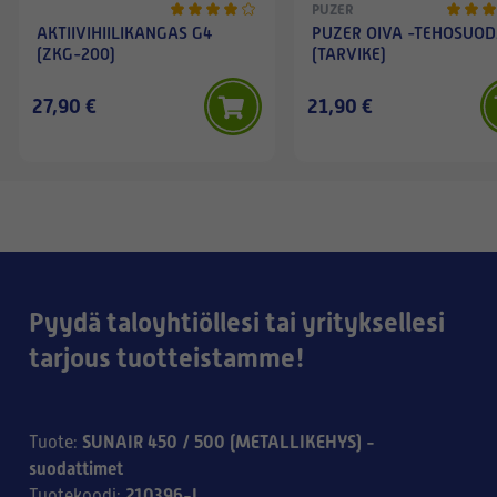
PUZER
AKTIIVIHIILIKANGAS G4
PUZER OIVA -TEHOSUOD
(ZKG-200)
(TARVIKE)
27,90 €
21,90 €
Pyydä taloyhtiöllesi tai yrityksellesi
tarjous tuotteistamme!
SUNAIR 450 / 500 (METALLIKEHYS) -
Tuote
:
suodattimet
210396-L
Tuotekoodi
: