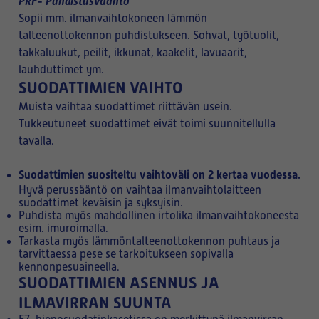
PRF- Puhdistusvaahto
Sopii mm. ilmanvaihtokoneen lämmön
talteenottokennon puhdistukseen. Sohvat, työtuolit,
takkaluukut, peilit, ikkunat, kaakelit, lavuaarit,
lauhduttimet ym.
SUODATTIMIEN VAIHTO
Muista vaihtaa suodattimet riittävän usein.
Tukkeutuneet suodattimet eivät toimi suunnitellulla
tavalla.
Suodattimien suositeltu vaihtoväli on 2 kertaa vuodessa.
Hyvä perussääntö on vaihtaa ilmanvaihtolaitteen
suodattimet keväisin ja syksyisin.
Puhdista myös mahdollinen irtolika ilmanvaihtokoneesta
esim. imuroimalla.
Tarkasta myös lämmöntalteenottokennon puhtaus ja
tarvittaessa pese se tarkoitukseen sopivalla
kennonpesuaineella.
SUODATTIMIEN ASENNUS JA
ILMAVIRRAN SUUNTA