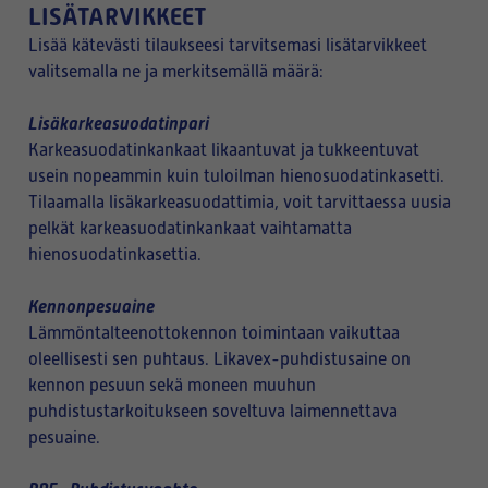
LISÄTARVIKKEET
Lisää kätevästi tilaukseesi tarvitsemasi lisätarvikkeet
valitsemalla ne ja merkitsemällä määrä:
Lisäkarkeasuodatinpari
Karkeasuodatinkankaat likaantuvat ja tukkeentuvat
usein nopeammin kuin tuloilman hienosuodatinkasetti.
Tilaamalla lisäkarkeasuodattimia, voit tarvittaessa uusia
pelkät karkeasuodatinkankaat vaihtamatta
hienosuodatinkasettia.
Kennonpesuaine
Lämmöntalteenottokennon toimintaan vaikuttaa
oleellisesti sen puhtaus. Likavex-puhdistusaine on
kennon pesuun sekä moneen muuhun
puhdistustarkoitukseen soveltuva laimennettava
pesuaine.