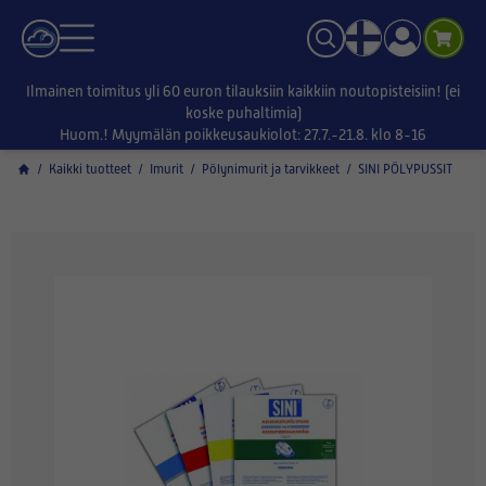
Ilmainen toimitus yli 60 euron tilauksiin kaikkiin noutopisteisiin! (ei
koske puhaltimia)
Huom.! Myymälän poikkeusaukiolot: 27.7.-21.8. klo 8-16
/
Kaikki tuotteet
/
Imurit
/
Pölynimurit ja tarvikkeet
/
SINI PÖLYPUSSIT