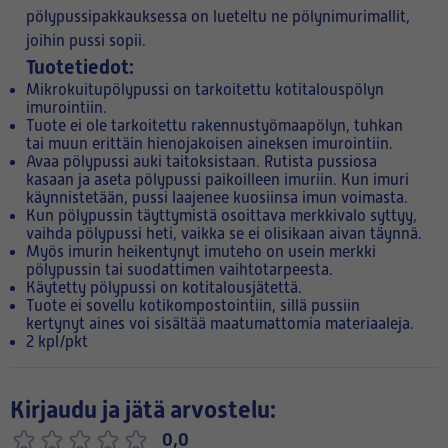
pölypussipakkauksessa on lueteltu ne pölynimurimallit,
joihin pussi sopii.
Tuotetiedot:
Mikrokuitupölypussi on tarkoitettu kotitalouspölyn
imurointiin.
Tuote ei ole tarkoitettu rakennustyömaapölyn, tuhkan
tai muun erittäin hienojakoisen aineksen imurointiin.
Avaa pölypussi auki taitoksistaan. Rutista pussiosa
kasaan ja aseta pölypussi paikoilleen imuriin. Kun imuri
käynnistetään, pussi laajenee kuosiinsa imun voimasta.
Kun pölypussin täyttymistä osoittava merkkivalo syttyy,
vaihda pölypussi heti, vaikka se ei olisikaan aivan täynnä.
Myös imurin heikentynyt imuteho on usein merkki
pölypussin tai suodattimen vaihtotarpeesta.
Käytetty pölypussi on kotitalousjätettä.
Tuote ei sovellu kotikompostointiin, sillä pussiin
kertynyt aines voi sisältää maatumattomia materiaaleja.
2 kpl/pkt
Kirjaudu ja jätä arvostelu:
0,0