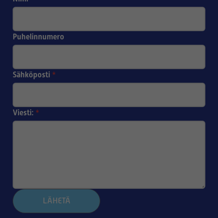
Puhelinnumero
Sähköposti
*
Viesti:
*
LÄHETÄ