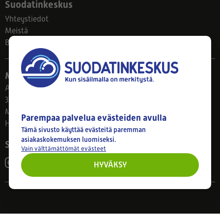
Suodatinkeskus
Yhteystiedot
Meistä
Blogi
Myymälä
Ahlmanintie 61
33800 Tampere
Ma–Pe 8–17
Parempaa palvelua evästeiden avulla
Huom! Myymälän poikkeusaukiolot: 27.7.-21.8. klo 8-16
Tämä sivusto käyttää evästeitä paremman
asiakaskokemuksen luomiseksi.
Seuraa meitä
Vain välttämättömät evästeet
HYVÄKSY