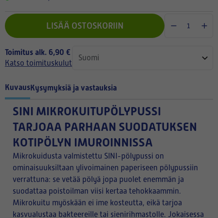
LISÄÄ OSTOSKORIIN
Toimitus alk. 6,90 €
Katso toimituskulut
Kuvaus
Kysymyksiä ja vastauksia
SINI MIKROKUITUPÖLYPUSSI
TARJOAA PARHAAN SUODATUKSEN
KOTIPÖLYN IMUROINNISSA
Mikrokuidusta valmistettu SINI-pölypussi on
ominaisuuksiltaan ylivoimainen paperiseen pölypussiin
verrattuna: se vetää pölyä jopa puolet enemmän ja
suodattaa poistoilman viisi kertaa tehokkaammin.
Mikrokuitu myöskään ei ime kosteutta, eikä tarjoa
kasvualustaa bakteereille tai sienirihmastolle. Jokaisessa