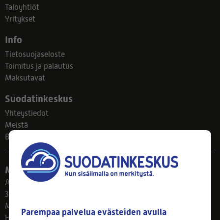
Taloyhtiöt
Yritykset
Info
Tietosuojaseloste
Toimitus ja palautus
Maksutavat
Suodatinkeskus
Yhteystiedot
Meistä
Blogi
Myymälä
Ahlmanintie 61
33800 Tampere
Ma–Pe 8–17
Parempaa palvelua evästeiden avulla
Huom! Myymälän poikkeusaukiolot: 27.7.-21.8. klo 8-16