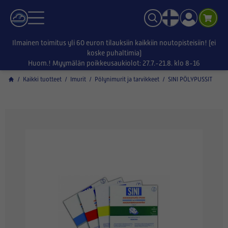
Ilmainen toimitus yli 60 euron tilauksiin kaikkiin noutopisteisiin! (ei
koske puhaltimia)
Huom.! Myymälän poikkeusaukiolot: 27.7.-21.8. klo 8-16
/
Kaikki tuotteet
/
Imurit
/
Pölynimurit ja tarvikkeet
/
SINI PÖLYPUSSIT