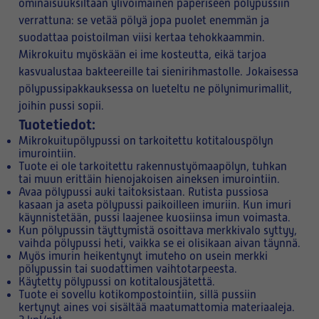
ominaisuuksiltaan ylivoimainen paperiseen pölypussiin
verrattuna: se vetää pölyä jopa puolet enemmän ja
suodattaa poistoilman viisi kertaa tehokkaammin.
Mikrokuitu myöskään ei ime kosteutta, eikä tarjoa
kasvualustaa bakteereille tai sienirihmastolle. Jokaisessa
pölypussipakkauksessa on lueteltu ne pölynimurimallit,
joihin pussi sopii.
Tuotetiedot:
Mikrokuitupölypussi on tarkoitettu kotitalouspölyn
imurointiin.
Tuote ei ole tarkoitettu rakennustyömaapölyn, tuhkan
tai muun erittäin hienojakoisen aineksen imurointiin.
Avaa pölypussi auki taitoksistaan. Rutista pussiosa
kasaan ja aseta pölypussi paikoilleen imuriin. Kun imuri
käynnistetään, pussi laajenee kuosiinsa imun voimasta.
Kun pölypussin täyttymistä osoittava merkkivalo syttyy,
vaihda pölypussi heti, vaikka se ei olisikaan aivan täynnä.
Myös imurin heikentynyt imuteho on usein merkki
pölypussin tai suodattimen vaihtotarpeesta.
Käytetty pölypussi on kotitalousjätettä.
Tuote ei sovellu kotikompostointiin, sillä pussiin
kertynyt aines voi sisältää maatumattomia materiaaleja.