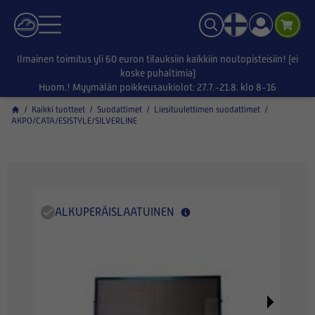
Ilmainen toimitus yli 60 euron tilauksiin kaikkiin noutopisteisiin! (ei
koske puhaltimia)
Huom.! Myymälän poikkeusaukiolot: 27.7.-21.8. klo 8-16
/
Kaikki tuotteet
/
Suodattimet
/
Liesituulettimen suodattimet
/
AKPO/CATA/ESISTYLE/SILVERLINE
ALKUPERÄISLAATUINEN