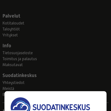
Palvelut
Kotitaloudet
Taloyhtiöt
Yritykset
Info
Tietosuojaseloste
Toimitus ja palautus
Maksutavat
Suodatinkeskus
Yhteystiedot
Meistä
Blogi