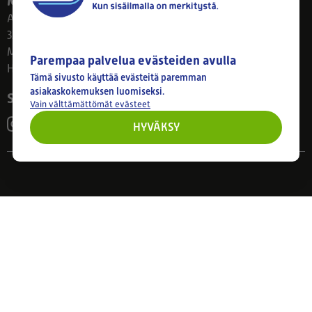
Myymälä
Ahlmanintie 61
33800 Tampere
Ma–Pe 8–17
Parempaa palvelua evästeiden avulla
Huom! Myymälän poikkeusaukiolot: 27.7.-21.8. klo 8-16
Tämä sivusto käyttää evästeitä paremman
asiakaskokemuksen luomiseksi.
Seuraa meitä
Vain välttämättömät evästeet
HYVÄKSY