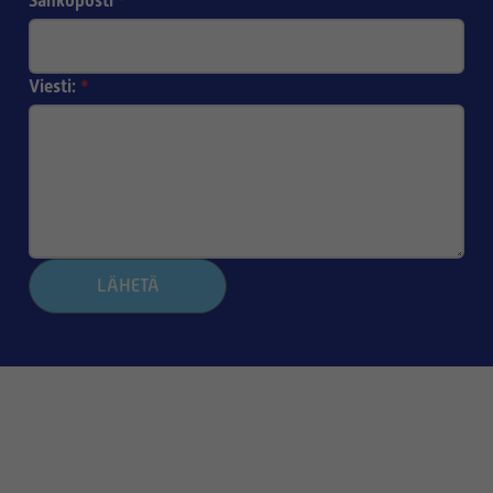
Sähköposti
*
Viesti:
*
LÄHETÄ