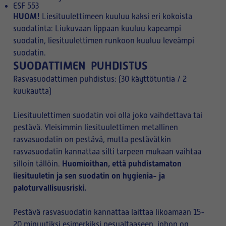
ESF 553
HUOM!
Liesituulettimeen kuuluu kaksi eri kokoista
suodatinta: Liukuvaan lippaan kuuluu kapeampi
suodatin, liesituulettimen runkoon kuuluu leveämpi
suodatin.
SUODATTIMEN PUHDISTUS
Rasvasuodattimen puhdistus: (30 käyttötuntia / 2
kuukautta)
Liesituulettimen suodatin voi olla joko vaihdettava tai
pestävä. Yleisimmin liesituulettimen metallinen
rasvasuodatin on pestävä, mutta pestävätkin
rasvasuodatin kannattaa silti tarpeen mukaan vaihtaa
Huomioithan, että puhdistamaton
silloin tällöin.
liesituuletin ja sen suodatin on hygienia- ja
paloturvallisuusriski.
Pestävä rasvasuodatin kannattaa laittaa likoamaan 15-
20 minuutiksi esimerkiksi pesualtaaseen, johon on