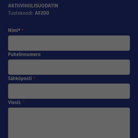
AKTIIVIHIILISUODATIN
AF200
Tuotekoodi
:
Nimi*
*
Puhelinnumero
Sähköposti
*
Viesti:
*