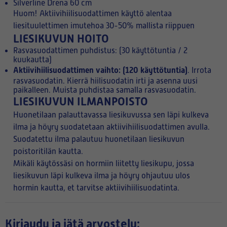
Silverline Drena 60 cm
Huom! Aktiivihiilisuodattimen käyttö alentaa
liesituulettimen imutehoa 30-50% mallista riippuen
LIESIKUVUN HOITO
Rasvasuodattimen puhdistus: (30 käyttötuntia / 2
kuukautta)
Aktiivihiilisuodattimen vaihto: (120 käyttötuntia)
. Irrota
rasvasuodatin. Kierrä hiilisuodatin irti ja asenna uusi
paikalleen. Muista puhdistaa samalla rasvasuodatin.
LIESIKUVUN ILMANPOISTO
Huonetilaan palauttavassa liesikuvussa sen läpi kulkeva
ilma ja höyry suodatetaan aktiivihiilisuodattimen avulla.
Suodatettu ilma palautuu huonetilaan liesikuvun
poistoritilän kautta.
Mikäli käytössäsi on hormiin liitetty liesikupu, jossa
liesikuvun läpi kulkeva ilma ja höyry ohjautuu ulos
hormin kautta, et tarvitse aktiivihiilisuodatinta.
Kirjaudu ja jätä arvostelu: