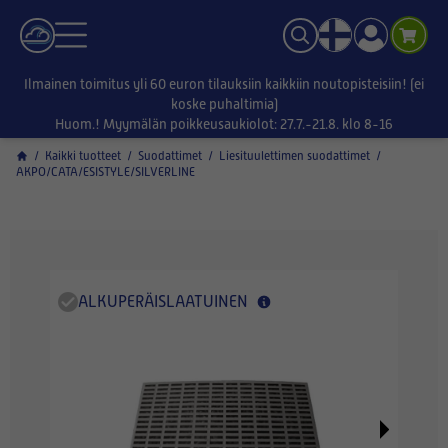
Ilmainen toimitus yli 60 euron tilauksiin kaikkiin noutopisteisiin! (ei
koske puhaltimia)
Huom.! Myymälän poikkeusaukiolot: 27.7.-21.8. klo 8-16
/
Kaikki tuotteet
/
Suodattimet
/
Liesituulettimen suodattimet
/
AKPO/CATA/ESISTYLE/SILVERLINE
ALKUPERÄISLAATUINEN