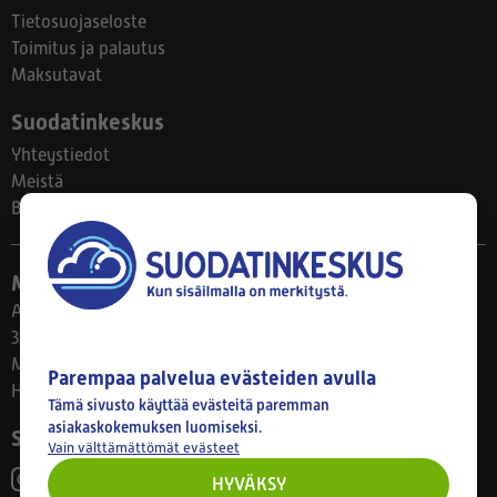
Tietosuojaseloste
Toimitus ja palautus
Maksutavat
Suodatinkeskus
Yhteystiedot
Meistä
Blogi
Myymälä
Ahlmanintie 61
33800 Tampere
Ma–Pe 8–17
Parempaa palvelua evästeiden avulla
Huom! Myymälän poikkeusaukiolot: 27.7.-21.8. klo 8-16
Tämä sivusto käyttää evästeitä paremman
asiakaskokemuksen luomiseksi.
Seuraa meitä
Vain välttämättömät evästeet
HYVÄKSY