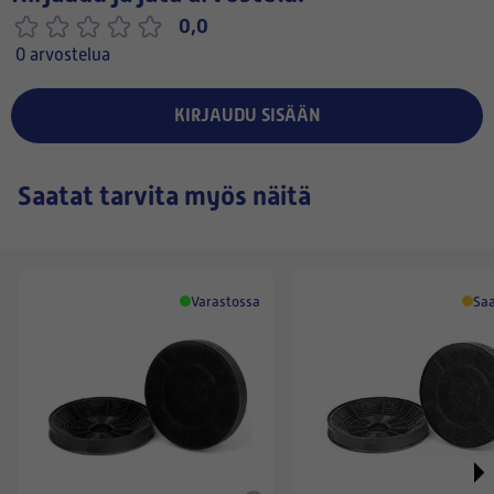
0,0
0 arvostelua
KIRJAUDU SISÄÄN
Saatat tarvita myös näitä
Varastossa
Saa