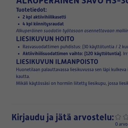
ALKUPERÄINEN
SAVO HS-30 
Tuotetiedot:
2 kpl aktiivihiilikasetti
4 kpl kiinnitysraudat
Alkuperäinen suodatin työtasoon asennettavaan mallii
LIESIKUVUN HOITO
Rasvasuodattimen puhdistus: (30 käyttötuntia / 2 ku
Aktiivihiilisuodattimen vaihto: (120 käyttötuntia)
. I
LIESIKUVUN ILMANPOISTO
Huonetilaan palauttavassa liesikuvussa sen läpi kulkeva 
kautta.
Mikäli käytössäsi on hormiin liitetty liesikupu, jossa lies
Kirjaudu ja jätä arvostelu:
0 arvo