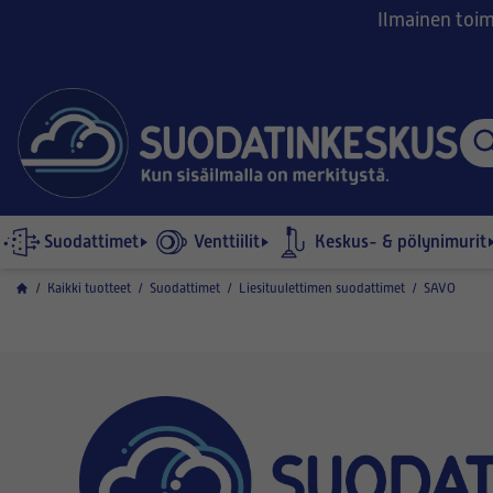
Ilmainen toimi
Suodattimet
Venttiilit
Keskus- & pölynimurit
/
Kaikki tuotteet
/
Suodattimet
/
Liesituulettimen suodattimet
/
SAVO