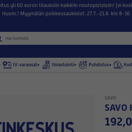
tus yli 60 euron tilauksiin kaikkiin noutopisteisiin! (ei ko
Huom.! Myymälän poikkeusaukiolot: 27.7.-21.8. klo 8-16
IV-varaosat
Ilmastointi
Puhdistus
Kodi
SAVO
SAVO
192,0