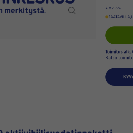
ALV 25.5%
SAATAVILLA
,
L
Toimitus alk.
Katso toimit
KYS