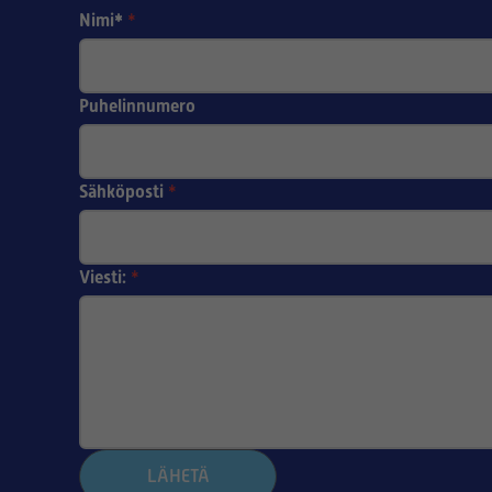
Nimi*
*
Puhelinnumero
Sähköposti
*
Viesti:
*
LÄHETÄ