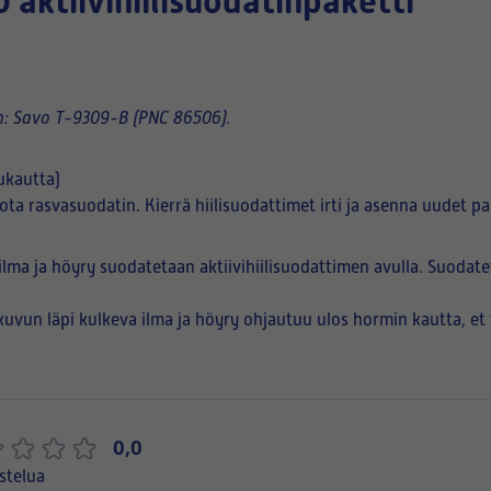
aktiivihiilisuodatinpaketti
n: Savo T-9309-B (PNC 86506).
ukautta)
rrota rasvasuodatin. Kierrä hiilisuodattimet irti ja asenna uudet 
ilma ja höyry suodatetaan aktiivihiilisuodattimen avulla. Suodate
ikuvun läpi kulkeva ilma ja höyry ohjautuu ulos hormin kautta, et t
0,0
stelua