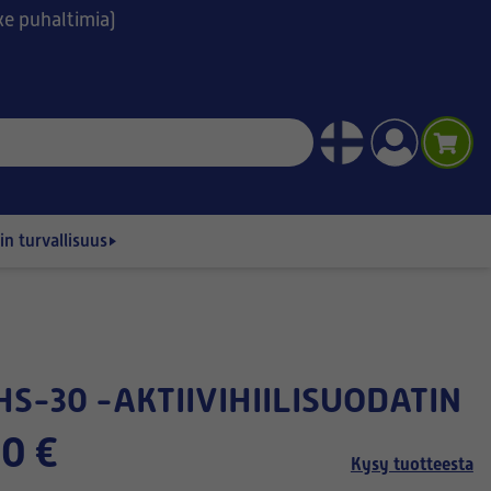
ske puhaltimia)
n turvallisuus
 HS-30 -AKTIIVIHIILISUODATIN
0 €
Kysy tuotteesta