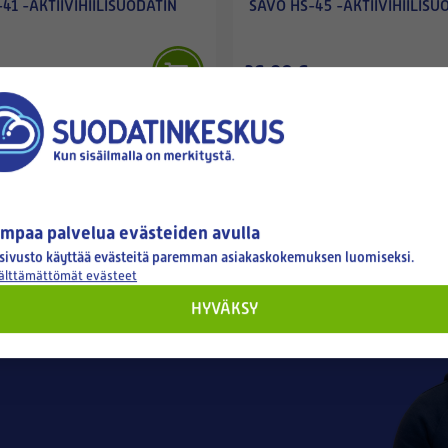
41 -AKTIIVIHIILISUODATIN
SAVO HS-45 -AKTIIVIHIILISU
36,90 €
mpaa palvelua evästeiden avulla
sivusto käyttää evästeitä paremman asiakaskokemuksen luomiseksi.
tyksellesi
välttämättömät evästeet
HYVÄKSY