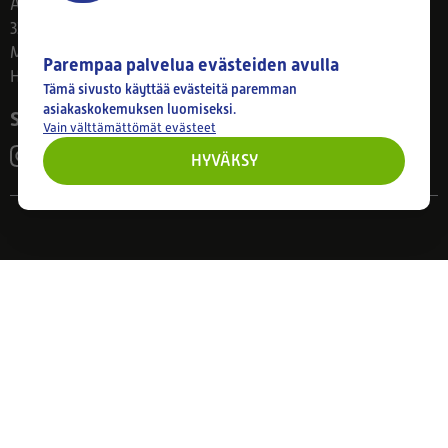
Ahlmanintie 61
33800 Tampere
Ma–Pe 8–17
Parempaa palvelua evästeiden avulla
Huom! Myymälän poikkeusaukiolot: 27.7.-21.8. klo 8-16
Tämä sivusto käyttää evästeitä paremman
asiakaskokemuksen luomiseksi.
Seuraa meitä
Vain välttämättömät evästeet
HYVÄKSY