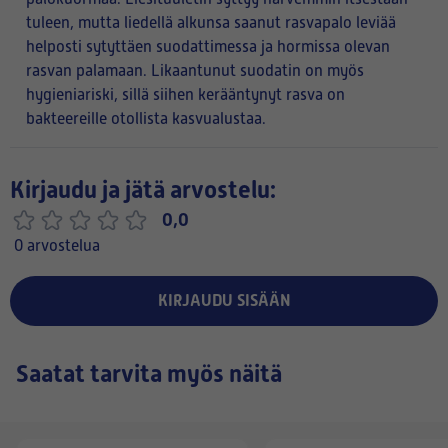
tuleen, mutta liedellä alkunsa saanut rasvapalo leviää
helposti sytyttäen suodattimessa ja hormissa olevan
rasvan palamaan. Likaantunut suodatin on myös
hygieniariski, sillä siihen kerääntynyt rasva on
bakteereille otollista kasvualustaa.
Kirjaudu ja jätä arvostelu:
0,0
0 arvostelua
KIRJAUDU SISÄÄN
Saatat tarvita myös näitä