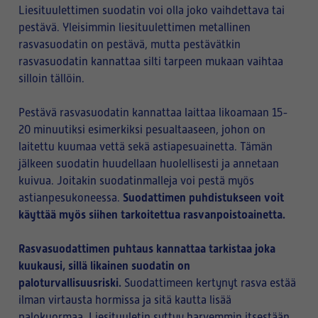
Liesituulettimen suodatin voi olla joko vaihdettava tai
pestävä. Yleisimmin liesituulettimen metallinen
rasvasuodatin on pestävä, mutta pestävätkin
rasvasuodatin kannattaa silti tarpeen mukaan vaihtaa
silloin tällöin.
Pestävä rasvasuodatin kannattaa laittaa likoamaan 15-
20 minuutiksi esimerkiksi pesualtaaseen, johon on
laitettu kuumaa vettä sekä astiapesuainetta. Tämän
jälkeen suodatin huudellaan huolellisesti ja annetaan
kuivua. Joitakin suodatinmalleja voi pestä myös
Suodattimen puhdistukseen voit
astianpesukoneessa.
käyttää myös siihen tarkoitettua rasvanpoistoainetta.
Rasvasuodattimen puhtaus kannattaa tarkistaa joka
kuukausi, sillä likainen suodatin on
paloturvallisuusriski.
Suodattimeen kertynyt rasva estää
ilman virtausta hormissa ja sitä kautta lisää
palokuormaa. Liesituuletin syttyy harvemmin itsestään