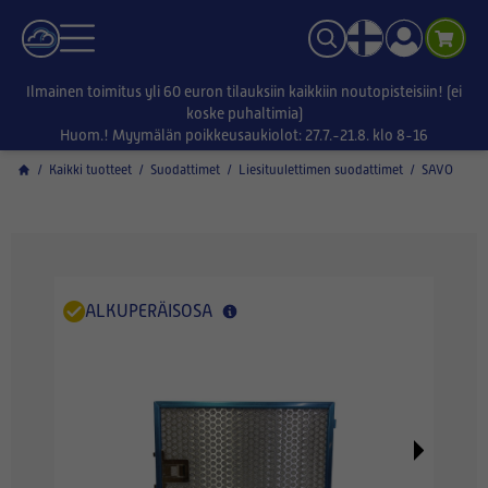
Ilmainen toimitus yli 60 euron tilauksiin kaikkiin noutopisteisiin! (ei
koske puhaltimia)
Huom.! Myymälän poikkeusaukiolot: 27.7.-21.8. klo 8-16
/
Kaikki tuotteet
/
Suodattimet
/
Liesituulettimen suodattimet
/
SAVO
ALKUPERÄISOSA