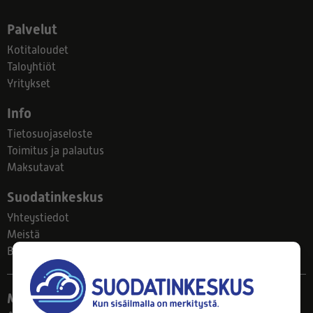
Palvelut
Kotitaloudet
Taloyhtiöt
Yritykset
Info
Tietosuojaseloste
Toimitus ja palautus
Maksutavat
Suodatinkeskus
Yhteystiedot
Meistä
Blogi
Myymälä