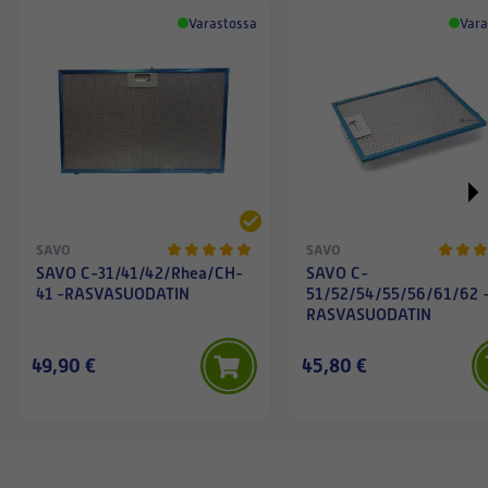
Varastossa
Vara
SAVO
SAVO
SAVO C-31/41/42/Rhea/CH-
SAVO C-
41 -RASVASUODATIN
51/52/54/55/56/61/62 
RASVASUODATIN
49,90 €
45,80 €