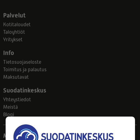
Palvelut
Kotitaloudet
Taloyhtiöt
Yritykset
Info
Tietosuojaseloste
Toimitus ja palautus
Maksutavat
Suodatinkeskus
Yhteystiedot
Meistä
Blogi
Myymälä