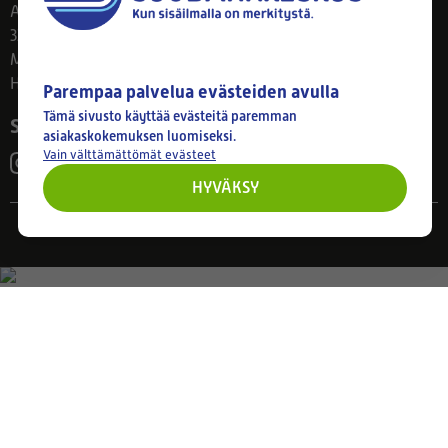
Ahlmanintie 61
33800 Tampere
Ma–Pe 8–17
Huom! Myymälän poikkeusaukiolot: 27.7.-21.8. klo 8-16
Parempaa palvelua evästeiden avulla
Tämä sivusto käyttää evästeitä paremman
Seuraa meitä
asiakaskokemuksen luomiseksi.
Vain välttämättömät evästeet
HYVÄKSY