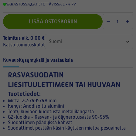
VARASTOSSA
,
LÄHETETTÄVISSÄ 1 - 4 PV
LISÄÄ OSTOSKORIIN
Toimitus alk. 0,00 €
Katso toimituskulut
Kuvaus
Kysymyksiä ja vastauksia
RASVASUODATIN
LIESITUULETTIMEEN TAI HUUVAAN
Tuotetiedot:
Mitta: 245x495x48 mm
Kehys: Anodisoitu alumiini
Tehty kuvioon kudotusta metallilangasta
G2-luokka - Rasvan- ja öljynerotusaste 90-95%
Suodattimen päädyissä kahvat
Suodattimet pestään käsin käyttäen mietoa pesuainetta