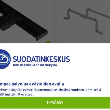
PUZER
UULAKKEEN POHJALEVY
PUZER-PINTA-ASENNUSRAU
24,90 €
mpaa palvelua evästeiden avulla
sivusto käyttää evästeitä paremman asiakaskokemuksen luomiseksi.
välttämättömät evästeet
HYVÄKSY