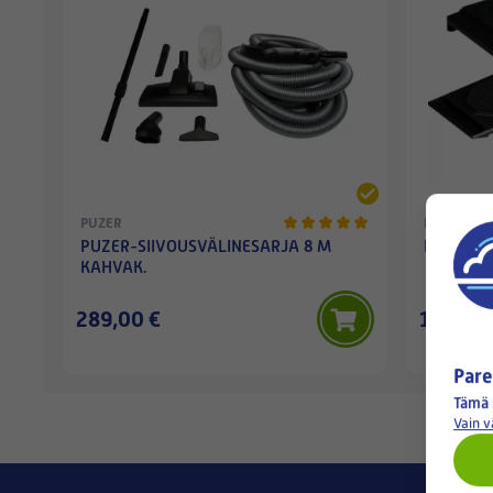
PUZER
PUZER
PUZER-SIIVOUSVÄLINESARJA 8 M
PUZER-S
KAHVAK.
289,00 €
15,90 €
Pare
Tämä 
Vain 