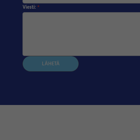
Viesti:
*
LÄHETÄ