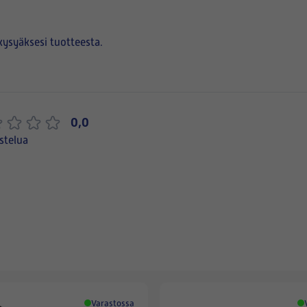
kysyäksesi tuotteesta.
0,0
stelua
Varastossa