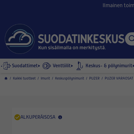
Ilmainen toimi
Suodattimet
Venttiilit
Keskus- & pölynimurit
/
Kaikki tuotteet
/
Imurit
/
Keskuspölynimurit
/
PUZER
/
PUZER VARAOSAT 
ALKUPERÄISOSA