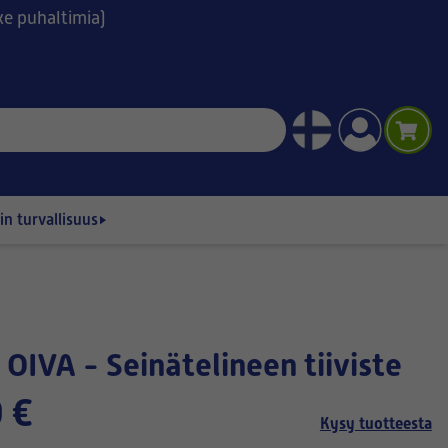
ske puhaltimia)
n turvallisuus
 OIVA - Seinätelineen tiiviste
 €
Kysy tuotteesta