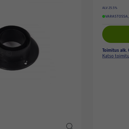
ALV 25.5%
VARASTOSSA
,
Toimitus alk.
Katso toimit