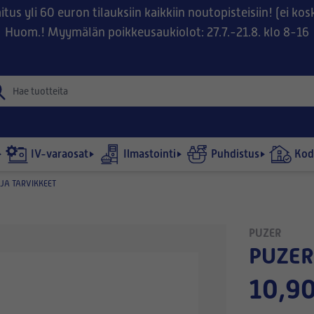
tus yli 60 euron tilauksiin kaikkiin noutopisteisiin! (ei ko
Huom.! Myymälän poikkeusaukiolot: 27.7.-21.8. klo 8-16
IV-varaosat
Ilmastointi
Puhdistus
Kodi
JA TARVIKKEET
PUZER
PUZER
10,90