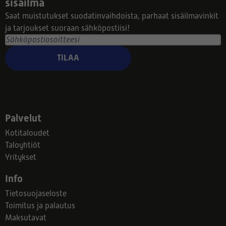
sisäilma
Saat muistutukset suodatinvaihdoista, parhaat sisäilmavinkit
ja tarjoukset suoraan sähköpostiisi!
TILAA
Palvelut
Kotitaloudet
Taloyhtiöt
Yritykset
Info
Tietosuojaseloste
Toimitus ja palautus
Maksutavat