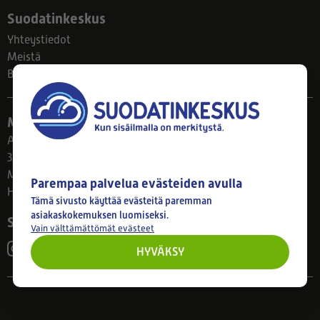
Suodatinkeskus
Yhteystiedot
Meistä
Blogi
Myymälä
Ahlmanintie 61
33800 Tampere
Ma–Pe 8–17
Parempaa palvelua evästeiden avulla
Huom! Myymälän poikkeusaukiolot: 27.7.-21.8. klo 8-16
Tämä sivusto käyttää evästeitä paremman
asiakaskokemuksen luomiseksi.
Seuraa meitä
Vain välttämättömät evästeet
HYVÄKSY