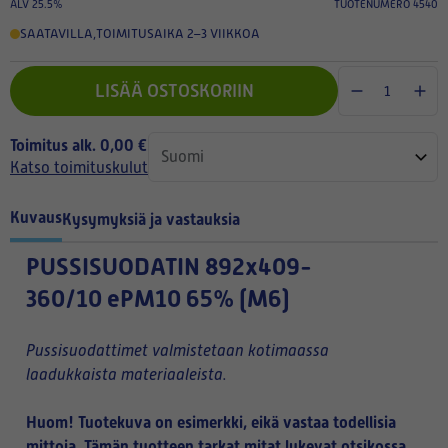
ALV 25.5%
TUOTENUMERO 4540
SAATAVILLA
,
TOIMITUSAIKA 2–3 VIIKKOA
LISÄÄ OSTOSKORIIN
Toimitus alk. 0,00 €
Katso toimituskulut
Kuvaus
Kysymyksiä ja vastauksia
PUSSISUODATIN
892x409-
360/10 ePM10 65% (M6)
Pussisuodattimet valmistetaan kotimaassa
laadukkaista materiaaleista.
Huom! Tuotekuva on esimerkki, eikä vastaa todellisia
mittoja. Tämän tuotteen tarkat mitat lukevat otsikossa.