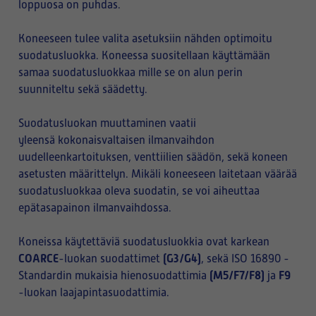
loppuosa on puhdas.
Koneeseen tulee valita asetuksiin nähden optimoitu
suodatusluokka. Koneessa suositellaan käyttämään
samaa suodatusluokkaa mille se on alun perin
suunniteltu sekä säädetty.
Suodatusluokan muuttaminen vaatii
yleensä kokonaisvaltaisen ilmanvaihdon
uudelleenkartoituksen, venttiilien säädön, sekä koneen
asetusten määrittelyn. Mikäli koneeseen laitetaan väärää
suodatusluokkaa oleva suodatin, se voi aiheuttaa
epätasapainon ilmanvaihdossa.
Koneissa käytettäviä suodatusluokkia ovat karkean
COARCE
(G3/G4)
-luokan suodattimet
, sekä ISO 16890 -
(M5/F7/F8)
F9
Standardin mukaisia hienosuodattimia
ja
-luokan laajapintasuodattimia.