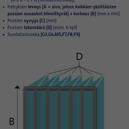
(A x B - C / D [Suodatusluokka]):
leveys (A = sivu, johon kaikkien yksittäisten
Kehyksen
pussien suuaukot kiinnittyvät)
korkeus (B)
x
(mm x mm)
syvyys (C)
Pussien
(mm)
lukumäärä (D)
Pussien
(esim. 6 kpl)
(G3,G4,M5,F7,F8,F9)
Suodatusluokka