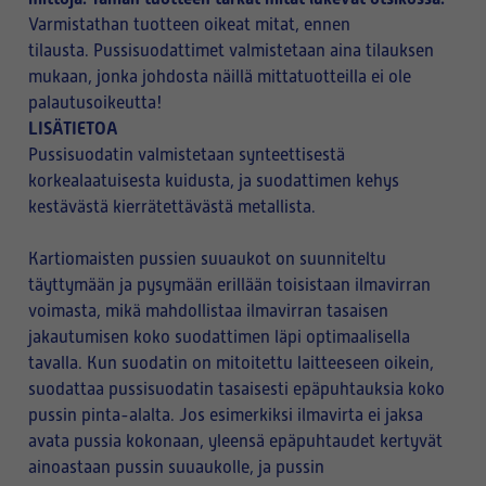
Varmistathan tuotteen oikeat mitat, ennen
tilausta. Pussisuodattimet valmistetaan aina tilauksen
mukaan, jonka johdosta näillä mittatuotteilla ei ole
palautusoikeutta!
LISÄTIETOA
Pussisuodatin valmistetaan synteettisestä
korkealaatuisesta kuidusta, ja suodattimen kehys
kestävästä kierrätettävästä metallista.
Kartiomaisten pussien suuaukot on suunniteltu
täyttymään ja pysymään erillään toisistaan ilmavirran
voimasta, mikä mahdollistaa ilmavirran tasaisen
jakautumisen koko suodattimen läpi optimaalisella
tavalla. Kun suodatin on mitoitettu laitteeseen oikein,
suodattaa pussisuodatin tasaisesti epäpuhtauksia koko
pussin pinta-alalta. Jos esimerkiksi ilmavirta ei jaksa
avata pussia kokonaan, yleensä epäpuhtaudet kertyvät
ainoastaan pussin suuaukolle, ja pussin