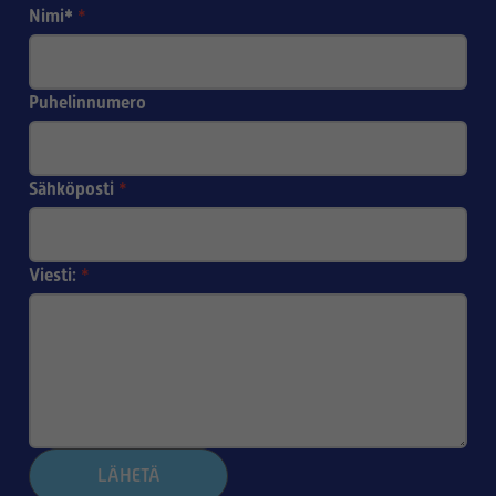
Nimi*
*
Puhelinnumero
Sähköposti
*
Viesti:
*
LÄHETÄ