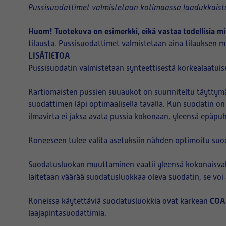
Pussisuodattimet valmistetaan kotimaassa laadukkaista
Huom! Tuotekuva on esimerkki, eikä vastaa todellisia mi
tilausta. Pussisuodattimet valmistetaan aina tilauksen mu
LISÄTIETOA
Pussisuodatin valmistetaan synteettisestä korkealaatuise
Kartiomaisten pussien suuaukot on suunniteltu täyttymää
suodattimen läpi optimaalisella tavalla. Kun suodatin on
ilmavirta ei jaksa avata pussia kokonaan, yleensä epäpu
Koneeseen tulee valita asetuksiin nähden optimoitu suo
Suodatusluokan muuttaminen vaatii yleensä kokonaisvalt
laitetaan väärää suodatusluokkaa oleva suodatin, se vo
COA
Koneissa käytettäviä suodatusluokkia ovat karkean
laajapintasuodattimia.