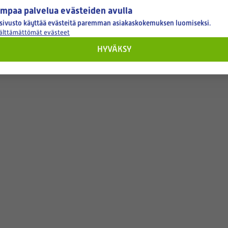
mpaa palvelua evästeiden avulla
sivusto käyttää evästeitä paremman asiakaskokemuksen luomiseksi.
välttämättömät evästeet
HYVÄKSY