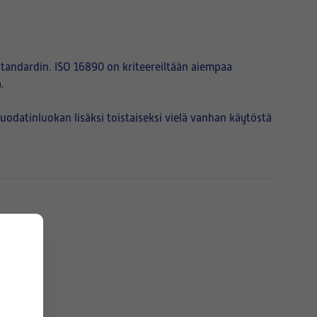
tandardin. ISO 16890 on kriteereiltään aiempaa
.
atinluokan lisäksi toistaiseksi vielä vanhan käytöstä