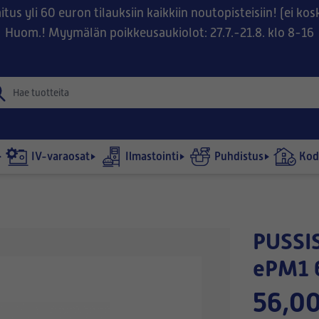
tus yli 60 euron tilauksiin kaikkiin noutopisteisiin! (ei ko
Huom.! Myymälän poikkeusaukiolot: 27.7.-21.8. klo 8-16
IV-varaosat
Ilmastointi
Puhdistus
Kodi
PUSSISUODATIN 638x266-360/8
ePM1 
56,00