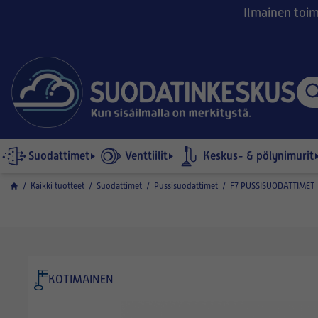
Ilmainen toimi
Suodattimet
Venttiilit
Keskus- & pölynimurit
/
Kaikki tuotteet
/
Suodattimet
/
Pussisuodattimet
/
F7 PUSSISUODATTIMET
KOTIMAINEN