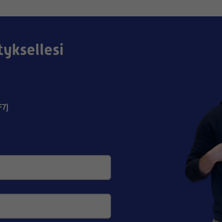
tyksellesi
F7)