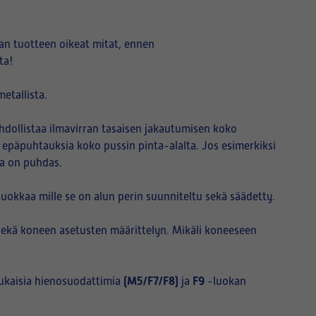
n tuotteen oikeat mitat, ennen
ta!
etallista.
hdollistaa ilmavirran tasaisen jakautumisen koko
i epäpuhtauksia koko pussin pinta-alalta. Jos esimerkiksi
sa on puhdas.
okkaa mille se on alun perin suunniteltu sekä säädetty.
sekä koneen asetusten määrittelyn. Mikäli koneeseen
(M5/F7/F8)
F9
ukaisia hienosuodattimia
ja
-luokan