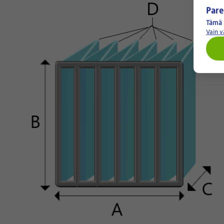
Pare
Tämä 
Vain 