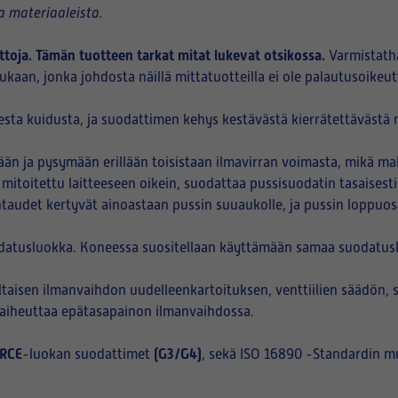
 materiaaleista.
ttoja. Tämän tuotteen tarkat mitat lukevat otsikossa.
Varmistatha
kaan, jonka johdosta näillä mittatuotteilla ei ole palautusoikeut
sta kuidusta, ja suodattimen kehys kestävästä kierrätettävästä m
n ja pysymään erillään toisistaan ilmavirran voimasta, mikä ma
 mitoitettu laitteeseen oikein, suodattaa pussisuodatin tasaisest
htaudet kertyvät ainoastaan pussin suuaukolle, ja pussin loppuo
datusluokka. Koneessa suositellaan käyttämään samaa suodatuslu
aisen ilmanvaihdon uudelleenkartoituksen, venttiilien säädön, 
i aiheuttaa epätasapainon ilmanvaihdossa.
RCE
(G3/G4)
-luokan suodattimet
, sekä ISO 16890 -Standardin m