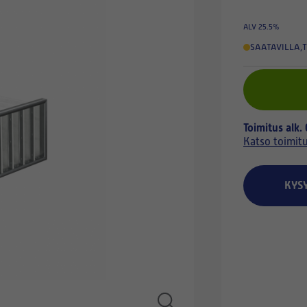
ALV 25.5%
SAATAVILLA
,
T
Toimitus alk.
Katso toimit
KYS