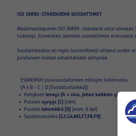
ISO 16890-STANDARDIN SUODATTIMET
Maailmanlaajuinen ISO 16890 -standardi astui voimaan 1
tiukempi. Esimerkiksi aiemmin suodattimien erotusaste 
Suodatinkeskus on myös luonnollisesti ottanut uuden s
poistuneen luokan selventämään siirtymää.
ESIMERKKI
pussisuodattimien mittojen tulkinnasta
(A x B - C / D [Suodatusluokka]):
leveys (A = sivu, johon kaikkien yksittäist
Kehyksen
syvyys (C)
Pussien
(mm)
lukumäärä (D)
Pussien
(esim. 6 kpl)
(G3,G4,M5,F7,F8,F9)
Suodatusluokka