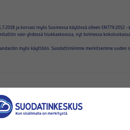
.7.2018 ja korvasi myös Suomessa käytössä olleen EN779:2012 -s
mitattiin vain yhdessä hiukkaskoossa, nyt kolmessa kokoluokassa
tandardin myös käyttöön. Suodattimiimme merkitsemme uuden suod
en
pussien suuaukot kiinnittyvät)
korkeus (B)
x
(mm x mm)