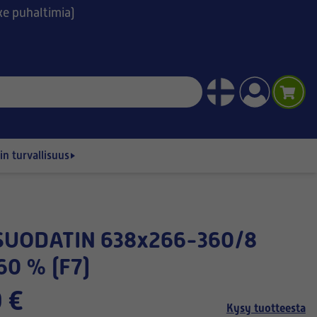
ske puhaltimia)
n turvallisuus
60 % (F7)
 €
Kysy tuotteesta