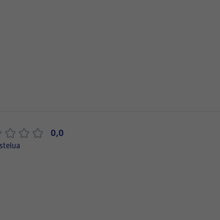
0,0
stelua