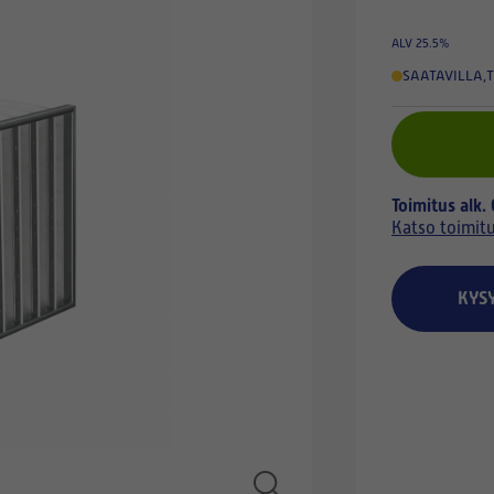
ALV 25.5%
SAATAVILLA
,
T
Toimitus alk.
Katso toimit
KYS