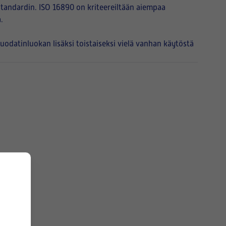
tandardin. ISO 16890 on kriteereiltään aiempaa
.
atinluokan lisäksi toistaiseksi vielä vanhan käytöstä