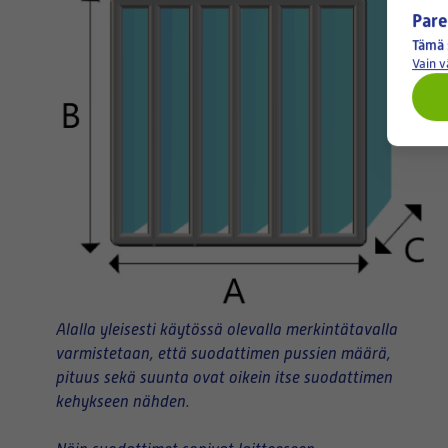
Pare
Tämä 
Vain 
Alalla yleisesti käytössä olevalla merkintätavalla
varmistetaan, että suodattimen pussien määrä,
pituus sekä suunta ovat oikein itse suodattimen
kehykseen nähden.