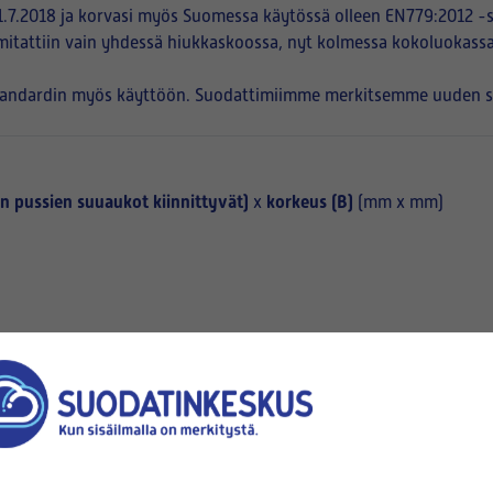
.7.2018 ja korvasi myös Suomessa käytössä olleen EN779:2012 -s
mitattiin vain yhdessä hiukkaskoossa, nyt kolmessa kokoluokassa
tandardin myös käyttöön. Suodattimiimme merkitsemme uuden suod
en
pussien suuaukot kiinnittyvät)
korkeus (B)
x
(mm x mm)