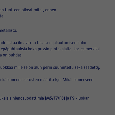
an tuotteen oikeat mitat, ennen
ta!
etallista.
hdollistaa ilmavirran tasaisen jakautumisen koko
i epäpuhtauksia koko pussin pinta-alalta. Jos esimerkiksi
sa on puhdas.
okkaa mille se on alun perin suunniteltu sekä säädetty.
sekä koneen asetusten määrittelyn. Mikäli koneeseen
(M5/F7/F8)
F9
ukaisia hienosuodattimia
ja
-luokan