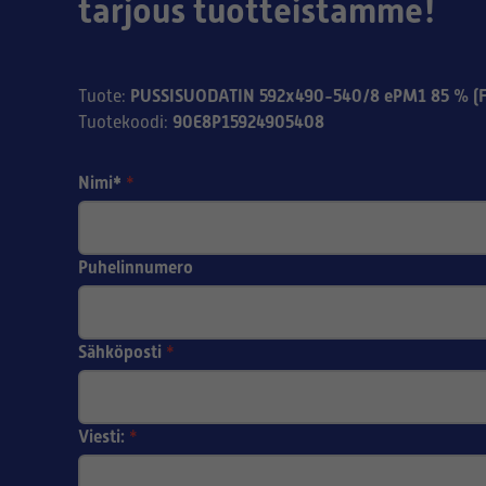
tarjous tuotteistamme!
PUSSISUODATIN 592x490-540/8 ePM1 85 % (F
Tuote
:
90E8P15924905408
Tuotekoodi
:
Nimi*
*
Puhelinnumero
Sähköposti
*
Viesti:
*