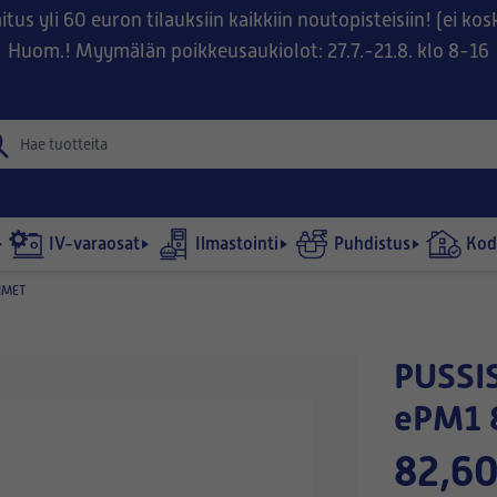
tus yli 60 euron tilauksiin kaikkiin noutopisteisiin! (ei ko
Huom.! Myymälän poikkeusaukiolot: 27.7.-21.8. klo 8-16
IV-varaosat
Ilmastointi
Puhdistus
Kodi
IMET
PUSSISUODATIN 592x490-540/8
ePM1 
82,60