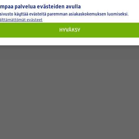
mpaa palvelua evästeiden avulla
sivusto käyttää evästeitä paremman asiakaskokemuksen luomiseksi.
välttämättömät evästeet
HYVÄKSY