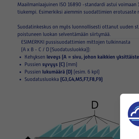
Maailmanlaajuinen ISO 16890 -standardi astui voimaan 1
tiukempi. Esimerkiksi aiemmin suodattimien erotusaste 
Suodatinkeskus on myös luonnollisesti ottanut uuden s
poistuneen luokan selventämään siirtymää.
ESIMERKKI
pussisuodattimien mittojen tulkinnasta
(A x B - C / D [Suodatusluokka]):
leveys (A = sivu, johon kaikkien yksittäist
Kehyksen
syvyys (C)
Pussien
(mm)
lukumäärä (D)
Pussien
(esim. 6 kpl)
(G3,G4,M5,F7,F8,F9)
Suodatusluokka