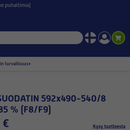
ske puhaltimia)
n turvallisuus
85 % (F8/F9)
 €
Kysy tuotteesta