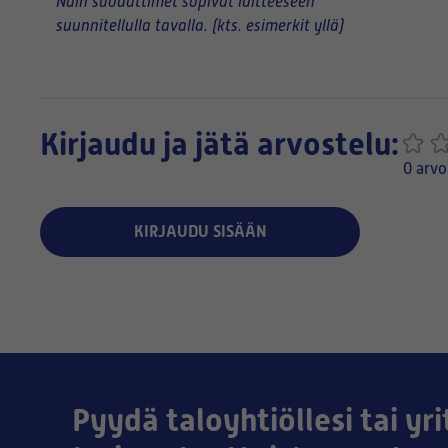
Näin suodattimet sopivat laitteeseen
suunnitellulla tavalla. (kts. esimerkit yllä)
Kirjaudu ja jätä arvostelu:
0 arvo
KIRJAUDU SISÄÄN
Pyydä taloyhtiöllesi tai yri