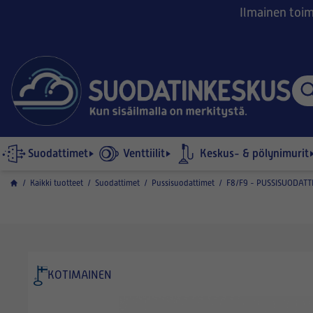
Ilmainen toimi
Suodattimet
Venttiilit
Keskus- & pölynimurit
/
Kaikki tuotteet
/
Suodattimet
/
Pussisuodattimet
/
F8/F9 - PUSSISUODATT
KOTIMAINEN