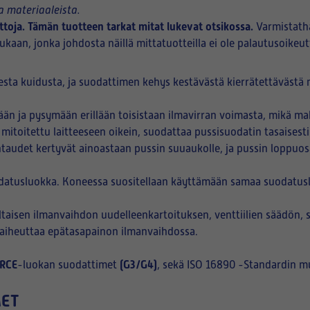
 materiaaleista.
ttoja. Tämän tuotteen tarkat mitat lukevat otsikossa.
Varmistath
kaan, jonka johdosta näillä mittatuotteilla ei ole palautusoikeut
sta kuidusta, ja suodattimen kehys kestävästä kierrätettävästä m
n ja pysymään erillään toisistaan ilmavirran voimasta, mikä ma
 mitoitettu laitteeseen oikein, suodattaa pussisuodatin tasaisest
htaudet kertyvät ainoastaan pussin suuaukolle, ja pussin loppuo
datusluokka. Koneessa suositellaan käyttämään samaa suodatuslu
aisen ilmanvaihdon uudelleenkartoituksen, venttiilien säädön, 
i aiheuttaa epätasapainon ilmanvaihdossa.
RCE
(G3/G4)
-luokan suodattimet
, sekä ISO 16890 -Standardin m
MET