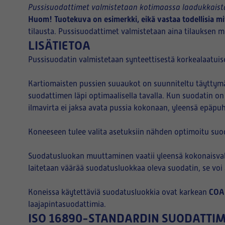
Pussisuodattimet valmistetaan kotimaassa laadukkaista
Huom! Tuotekuva on esimerkki, eikä vastaa todellisia mi
tilausta. Pussisuodattimet valmistetaan aina tilauksen mu
LISÄTIETOA
Pussisuodatin valmistetaan synteettisestä korkealaatuise
Kartiomaisten pussien suuaukot on suunniteltu täyttymää
suodattimen läpi optimaalisella tavalla. Kun suodatin on
ilmavirta ei jaksa avata pussia kokonaan, yleensä epäpu
Koneeseen tulee valita asetuksiin nähden optimoitu suo
Suodatusluokan muuttaminen vaatii yleensä kokonaisvalt
laitetaan väärää suodatusluokkaa oleva suodatin, se vo
COA
Koneissa käytettäviä suodatusluokkia ovat karkean
laajapintasuodattimia.
ISO 16890-STANDARDIN SUODATTI