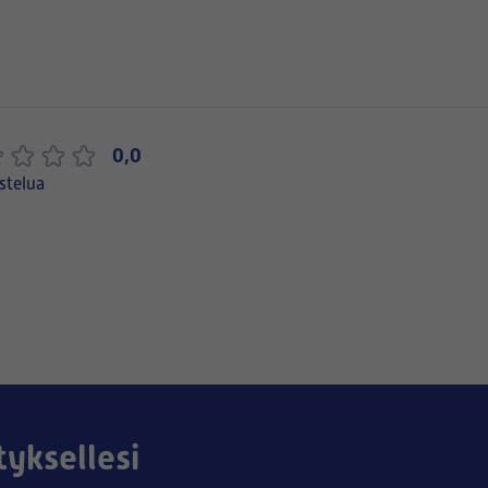
0,0
stelua
tyksellesi