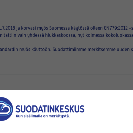
.7.2018 ja korvasi myös Suomessa käytössä olleen EN779:2012 -s
mitattiin vain yhdessä hiukkaskoossa, nyt kolmessa kokoluokassa
tandardin myös käyttöön. Suodattimiimme merkitsemme uuden suod
en
pussien suuaukot kiinnittyvät)
korkeus (B)
x
(mm x mm)