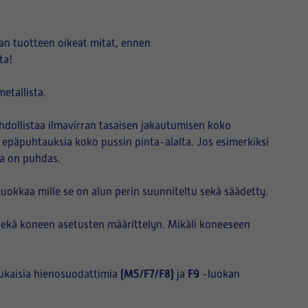
an tuotteen oikeat mitat, ennen
ta!
etallista.
hdollistaa ilmavirran tasaisen jakautumisen koko
i epäpuhtauksia koko pussin pinta-alalta. Jos esimerkiksi
sa on puhdas.
okkaa mille se on alun perin suunniteltu sekä säädetty.
sekä koneen asetusten määrittelyn. Mikäli koneeseen
(M5/F7/F8)
F9
ukaisia hienosuodattimia
ja
-luokan