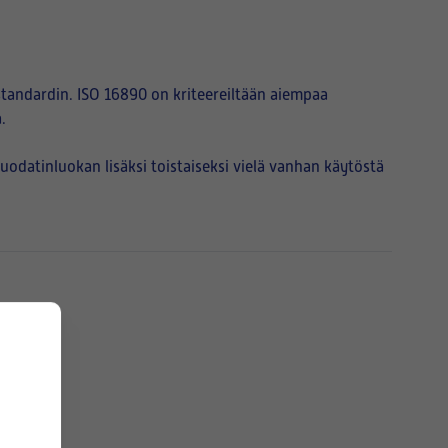
tandardin. ISO 16890 on kriteereiltään aiempaa
.
atinluokan lisäksi toistaiseksi vielä vanhan käytöstä