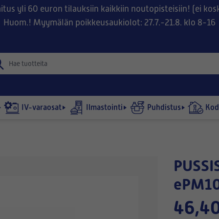
tus yli 60 euron tilauksiin kaikkiin noutopisteisiin! (ei ko
Huom.! Myymälän poikkeusaukiolot: 27.7.-21.8. klo 8-16
IV-varaosat
Ilmastointi
Puhdistus
Kodi
PUSSISUODATIN 592x490-540/6
ePM10
46,40