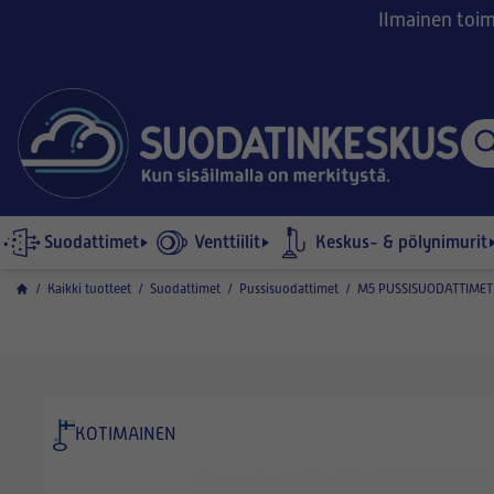
Ilmainen toimi
Suodattimet
Venttiilit
Keskus- & pölynimurit
/
Kaikki tuotteet
/
Suodattimet
/
Pussisuodattimet
/
M5 PUSSISUODATTIMET
KOTIMAINEN