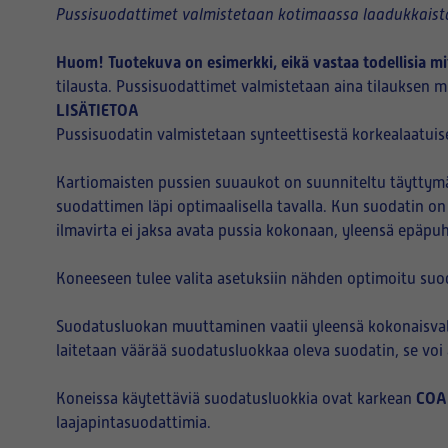
Pussisuodattimet valmistetaan kotimaassa laadukkaista
Huom! Tuotekuva on esimerkki, eikä vastaa todellisia mi
tilausta. Pussisuodattimet valmistetaan aina tilauksen mu
LISÄTIETOA
Pussisuodatin valmistetaan synteettisestä korkealaatuise
Kartiomaisten pussien suuaukot on suunniteltu täyttymää
suodattimen läpi optimaalisella tavalla. Kun suodatin on
ilmavirta ei jaksa avata pussia kokonaan, yleensä epäpu
Koneeseen tulee valita asetuksiin nähden optimoitu suo
Suodatusluokan muuttaminen vaatii yleensä kokonaisvalt
laitetaan väärää suodatusluokkaa oleva suodatin, se vo
COA
Koneissa käytettäviä suodatusluokkia ovat karkean
laajapintasuodattimia.