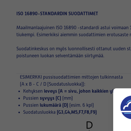
ISO 16890-STANDARDIN SUODATTIMET
Maailmanlaajuinen ISO 16890 -standardi astui voimaan 1
tiukempi. Esimerkiksi aiemmin suodattimien erotusaste 
Suodatinkeskus on myös luonnollisesti ottanut uuden s
poistuneen luokan selventämään siirtymää.
ESIMERKKI
pussisuodattimien mittojen tulkinnasta
(A x B - C / D [Suodatusluokka]):
leveys (A = sivu, johon kaikkien yksittäist
Kehyksen
syvyys (C)
Pussien
(mm)
lukumäärä (D)
Pussien
(esim. 6 kpl)
(G3,G4,M5,F7,F8,F9)
Suodatusluokka