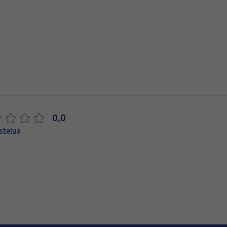
0,0
stelua