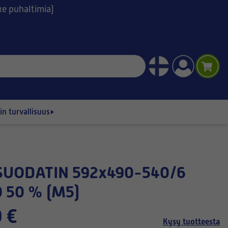
ske puhaltimia)
n turvallisuus
 50 % (M5)
 €
Kysy tuotteesta