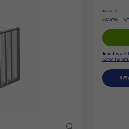
ALV 25.5%
SAATAVILLA
,
T
Toimitus alk.
Katso toimit
KYS