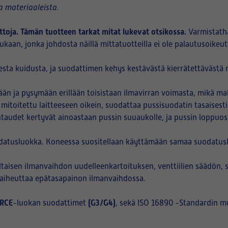
 materiaaleista.
ttoja. Tämän tuotteen tarkat mitat lukevat otsikossa.
Varmistath
kaan, jonka johdosta näillä mittatuotteilla ei ole palautusoikeut
sta kuidusta, ja suodattimen kehys kestävästä kierrätettävästä m
n ja pysymään erillään toisistaan ilmavirran voimasta, mikä ma
 mitoitettu laitteeseen oikein, suodattaa pussisuodatin tasaisest
htaudet kertyvät ainoastaan pussin suuaukolle, ja pussin loppuo
datusluokka. Koneessa suositellaan käyttämään samaa suodatuslu
aisen ilmanvaihdon uudelleenkartoituksen, venttiilien säädön, 
i aiheuttaa epätasapainon ilmanvaihdossa.
RCE
(G3/G4)
-luokan suodattimet
, sekä ISO 16890 -Standardin m