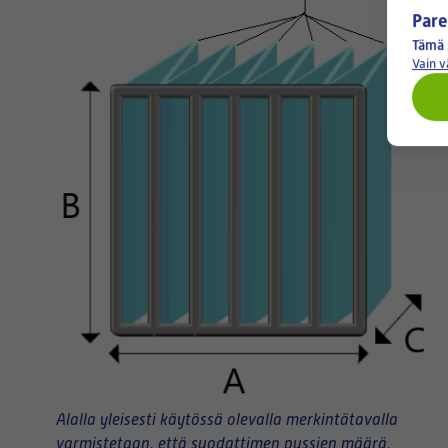
Pare
Tämä 
Vain 
Alalla yleisesti käytössä olevalla merkintätavalla
varmistetaan, että suodattimen pussien määrä,