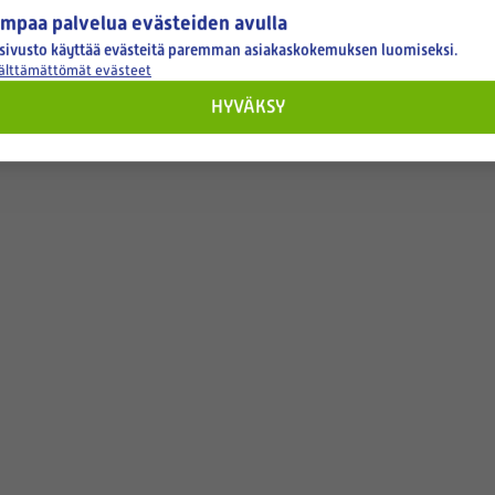
mpaa palvelua evästeiden avulla
sivusto käyttää evästeitä paremman asiakaskokemuksen luomiseksi.
välttämättömät evästeet
HYVÄKSY