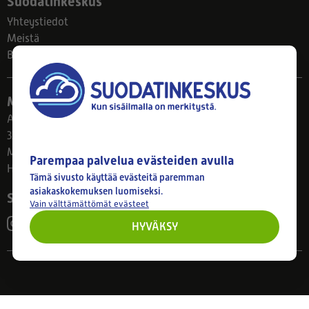
Suodatinkeskus
Yhteystiedot
Meistä
Blogi
Myymälä
Ahlmanintie 61
33800 Tampere
Ma–Pe 8–17
Parempaa palvelua evästeiden avulla
Huom! Myymälän poikkeusaukiolot: 27.7.-21.8. klo 8-16
Tämä sivusto käyttää evästeitä paremman
asiakaskokemuksen luomiseksi.
Seuraa meitä
Vain välttämättömät evästeet
HYVÄKSY