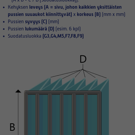
(A x B - C / D [Suodatusluokka]):
leveys (A = sivu, johon kaikkien yksittäisten
Kehyksen
pussien suuaukot kiinnittyvät)
korkeus (B)
x
(mm x mm)
syvyys (C)
Pussien
(mm)
lukumäärä (D)
Pussien
(esim. 6 kpl)
(G3,G4,M5,F7,F8,F9)
Suodatusluokka