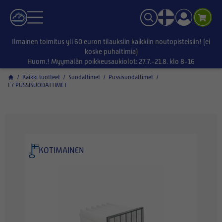
Ilmainen toimitus yli 60 euron tilauksiin kaikkiin noutopisteisiin! (ei
koske puhaltimia)
Huom.! Myymälän poikkeusaukiolot: 27.7.-21.8. klo 8-16
/
Kaikki tuotteet
/
Suodattimet
/
Pussisuodattimet
/
F7 PUSSISUODATTIMET
KOTIMAINEN