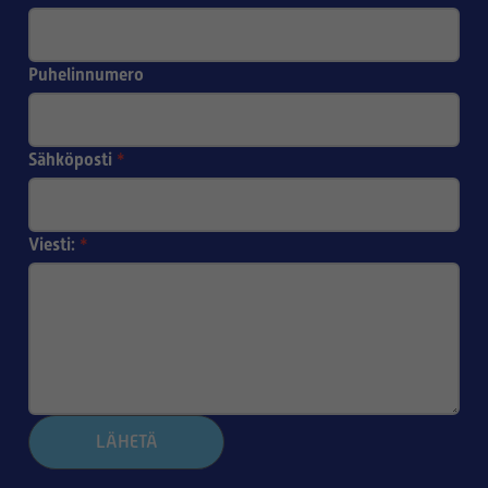
Puhelinnumero
Sähköposti
*
Viesti:
*
LÄHETÄ