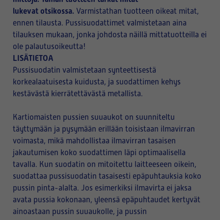
lukevat otsikossa.
Varmistathan tuotteen oikeat mitat,
ennen tilausta. Pussisuodattimet valmistetaan aina
tilauksen mukaan, jonka johdosta näillä mittatuotteilla ei
ole palautusoikeutta!
LISÄTIETOA
Pussisuodatin valmistetaan synteettisestä
korkealaatuisesta kuidusta, ja suodattimen kehys
kestävästä kierrätettävästä metallista.
Kartiomaisten pussien suuaukot on suunniteltu
täyttymään ja pysymään erillään toisistaan ilmavirran
voimasta, mikä mahdollistaa ilmavirran tasaisen
jakautumisen koko suodattimen läpi optimaalisella
tavalla. Kun suodatin on mitoitettu laitteeseen oikein,
suodattaa pussisuodatin tasaisesti epäpuhtauksia koko
pussin pinta-alalta. Jos esimerkiksi ilmavirta ei jaksa
avata pussia kokonaan, yleensä epäpuhtaudet kertyvät
ainoastaan pussin suuaukolle, ja pussin