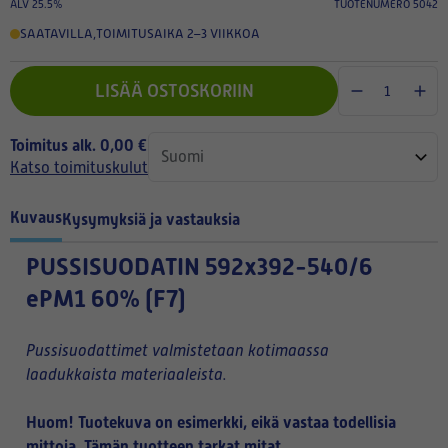
ALV 25.5%
TUOTENUMERO 5042
SAATAVILLA
,
TOIMITUSAIKA 2–3 VIIKKOA
LISÄÄ OSTOSKORIIN
Toimitus alk. 0,00 €
Katso toimituskulut
Kuvaus
Kysymyksiä ja vastauksia
PUSSISUODATIN
592x392-540/6
ePM1 60% (F7)
Pussisuodattimet valmistetaan kotimaassa
laadukkaista materiaaleista.
Huom! Tuotekuva on esimerkki, eikä vastaa todellisia
mittoja. Tämän tuotteen tarkat mitat