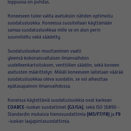
loppuosa on puhdas.
Koneeseen tulee valita asetuksiin nähden optimoitu
suodatusluokka. Koneessa suositellaan käyttämään
samaa suodatusluokkaa mille se on alun perin
suunniteltu sekä säädetty.
Suodatusluokan muuttaminen vaatii
yleensä kokonaisvaltaisen ilmanvaihdon
uudelleenkartoituksen, venttiilien säädön, sekä koneen
asetusten määrittelyn. Mikäli koneeseen laitetaan väärää
suodatusluokkaa oleva suodatin, se voi aiheuttaa
epätasapainon ilmanvaihdossa.
Koneissa käytettäviä suodatusluokkia ovat karkean
COARCE
(G3/G4)
-luokan suodattimet
, sekä ISO 16890 -
(M5/F7/F8)
F9
Standardin mukaisia hienosuodattimia
ja
-luokan laajapintasuodattimia.