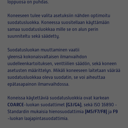
loppuosa on puhdas.
Koneeseen tulee valita asetuksiin nähden optimoitu
suodatusluokka. Koneessa suositellaan käyttämään
samaa suodatusluokkaa mille se on alun perin
suunniteltu sekä säädetty.
Suodatusluokan muuttaminen vaatii
yleensä kokonaisvaltaisen ilmanvaihdon
uudelleenkartoituksen, venttiilien säädön, sekä koneen
asetusten määrittelyn. Mikäli koneeseen laitetaan väärää
suodatusluokkaa oleva suodatin, se voi aiheuttaa
epätasapainon ilmanvaihdossa.
Koneissa käytettäviä suodatusluokkia ovat karkean
COARCE
(G3/G4)
-luokan suodattimet
, sekä ISO 16890 -
(M5/F7/F8)
F9
Standardin mukaisia hienosuodattimia
ja
-luokan laajapintasuodattimia.