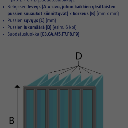
(A x B - C / D [Suodatusluokka]):
leveys (A = sivu, johon kaikkien yksittäisten
Kehyksen
pussien suuaukot kiinnittyvät)
korkeus (B)
x
(mm x mm)
syvyys (C)
Pussien
(mm)
lukumäärä (D)
Pussien
(esim. 6 kpl)
(G3,G4,M5,F7,F8,F9)
Suodatusluokka