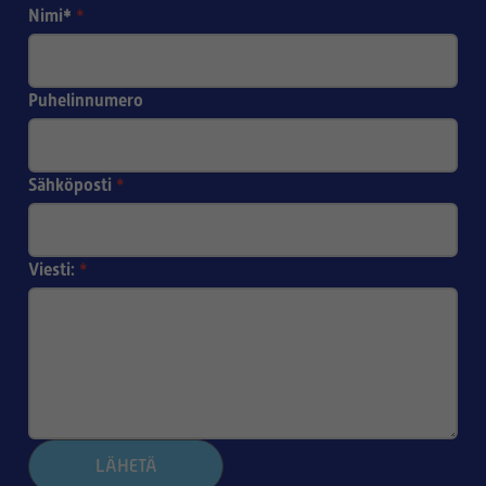
Nimi*
*
Puhelinnumero
Sähköposti
*
Viesti:
*
LÄHETÄ