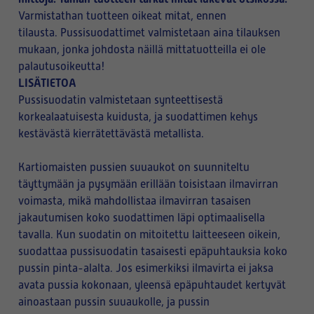
Varmistathan tuotteen oikeat mitat, ennen
tilausta. Pussisuodattimet valmistetaan aina tilauksen
mukaan, jonka johdosta näillä mittatuotteilla ei ole
palautusoikeutta!
LISÄTIETOA
Pussisuodatin valmistetaan synteettisestä
korkealaatuisesta kuidusta, ja suodattimen kehys
kestävästä kierrätettävästä metallista.
Kartiomaisten pussien suuaukot on suunniteltu
täyttymään ja pysymään erillään toisistaan ilmavirran
voimasta, mikä mahdollistaa ilmavirran tasaisen
jakautumisen koko suodattimen läpi optimaalisella
tavalla. Kun suodatin on mitoitettu laitteeseen oikein,
suodattaa pussisuodatin tasaisesti epäpuhtauksia koko
pussin pinta-alalta. Jos esimerkiksi ilmavirta ei jaksa
avata pussia kokonaan, yleensä epäpuhtaudet kertyvät
ainoastaan pussin suuaukolle, ja pussin