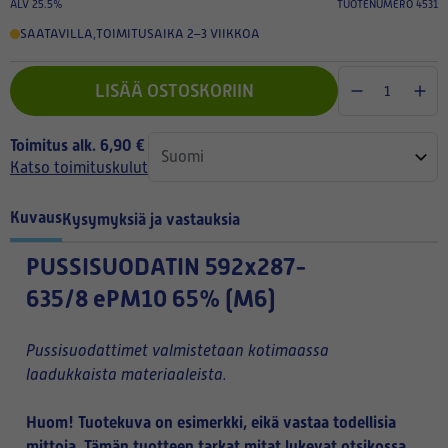
ALV 25.5%
TUOTENUMERO 4531
SAATAVILLA
,
TOIMITUSAIKA 2–3 VIIKKOA
LISÄÄ OSTOSKORIIN
Toimitus alk. 6,90 €
Katso toimituskulut
Kuvaus
Kysymyksiä ja vastauksia
PUSSISUODATIN
592x287-
635/8 ePM10 65% (M6)
Pussisuodattimet valmistetaan kotimaassa
laadukkaista materiaaleista.
Huom! Tuotekuva on esimerkki, eikä vastaa todellisia
mittoja. Tämän tuotteen tarkat mitat lukevat otsikossa.