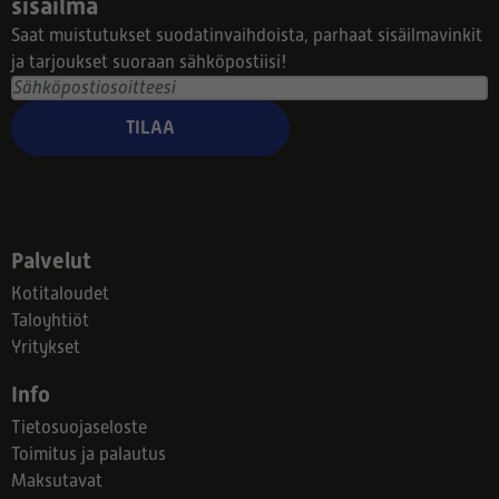
sisäilma
Saat muistutukset suodatinvaihdoista, parhaat sisäilmavinkit
ja tarjoukset suoraan sähköpostiisi!
TILAA
Palvelut
Kotitaloudet
Taloyhtiöt
Yritykset
Info
Tietosuojaseloste
Toimitus ja palautus
Maksutavat