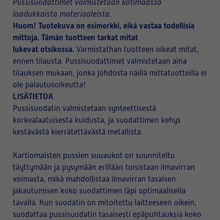
Pussisuodattimet valmistetaan kotimaassa
laadukkaista materiaaleista.
Huom! Tuotekuva on esimerkki, eikä vastaa todellisia
mittoja. Tämän tuotteen tarkat mitat
lukevat otsikossa.
Varmistathan tuotteen oikeat mitat,
ennen tilausta. Pussisuodattimet valmistetaan aina
tilauksen mukaan, jonka johdosta näillä mittatuotteilla ei
ole palautusoikeutta!
LISÄTIETOA
Pussisuodatin valmistetaan synteettisestä
korkealaatuisesta kuidusta, ja suodattimen kehys
kestävästä kierrätettävästä metallista.
Kartiomaisten pussien suuaukot on suunniteltu
täyttymään ja pysymään erillään toisistaan ilmavirran
voimasta, mikä mahdollistaa ilmavirran tasaisen
jakautumisen koko suodattimen läpi optimaalisella
tavalla. Kun suodatin on mitoitettu laitteeseen oikein,
suodattaa pussisuodatin tasaisesti epäpuhtauksia koko