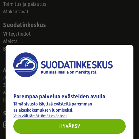
Toimitus ja palautus
Maksutavat
Suodatinkeskus
Yhteystiedot
Meistä
Blogi
Myymälä
Ahlmanintie 61
33800 Tampere
Ma–Pe 8–17
Parempaa palvelua evästeiden avulla
Huom! Myymälän poikkeusaukiolot: 27.7.-21.8. klo 8-16
Tämä sivusto käyttää evästeitä paremman
asiakaskokemuksen luomiseksi.
Seuraa meitä
Vain välttämättömät evästeet
HYVÄKSY