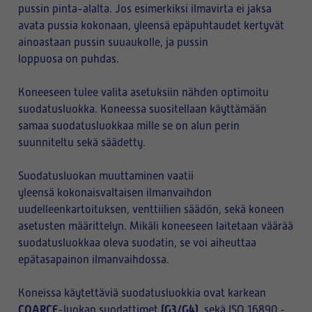
pussin pinta-alalta. Jos esimerkiksi ilmavirta ei jaksa
avata pussia kokonaan, yleensä epäpuhtaudet kertyvät
ainoastaan pussin suuaukolle, ja pussin
loppuosa on puhdas.
Koneeseen tulee valita asetuksiin nähden optimoitu
suodatusluokka. Koneessa suositellaan käyttämään
samaa suodatusluokkaa mille se on alun perin
suunniteltu sekä säädetty.
Suodatusluokan muuttaminen vaatii
yleensä kokonaisvaltaisen ilmanvaihdon
uudelleenkartoituksen, venttiilien säädön, sekä koneen
asetusten määrittelyn. Mikäli koneeseen laitetaan väärää
suodatusluokkaa oleva suodatin, se voi aiheuttaa
epätasapainon ilmanvaihdossa.
Koneissa käytettäviä suodatusluokkia ovat karkean
COARCE
(G3/G4)
-luokan suodattimet
, sekä ISO 16890 -