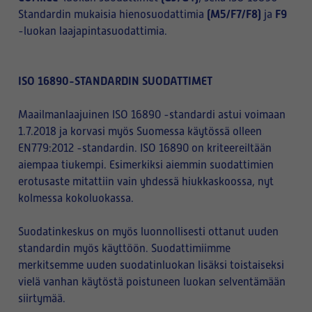
(M5/F7/F8)
F9
Standardin mukaisia hienosuodattimia
ja
-luokan laajapintasuodattimia.
ISO 16890-STANDARDIN SUODATTIMET
Maailmanlaajuinen ISO 16890 -standardi astui voimaan
1.7.2018 ja korvasi myös Suomessa käytössä olleen
EN779:2012 -standardin. ISO 16890 on kriteereiltään
aiempaa tiukempi. Esimerkiksi aiemmin suodattimien
erotusaste mitattiin vain yhdessä hiukkaskoossa, nyt
kolmessa kokoluokassa.
Suodatinkeskus on myös luonnollisesti ottanut uuden
standardin myös käyttöön. Suodattimiimme
merkitsemme uuden suodatinluokan lisäksi toistaiseksi
vielä vanhan käytöstä poistuneen luokan selventämään
siirtymää.