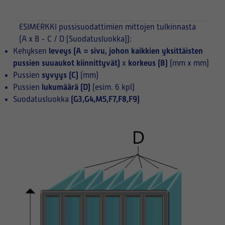
ESIMERKKI
pussisuodattimien mittojen tulkinnasta
(A x B - C / D [Suodatusluokka]):
leveys (A = sivu, johon kaikkien yksittäisten
Kehyksen
pussien suuaukot kiinnittyvät)
korkeus (B)
x
(mm x mm)
syvyys (C)
Pussien
(mm)
lukumäärä (D)
Pussien
(esim. 6 kpl)
(G3,G4,M5,F7,F8,F9)
Suodatusluokka