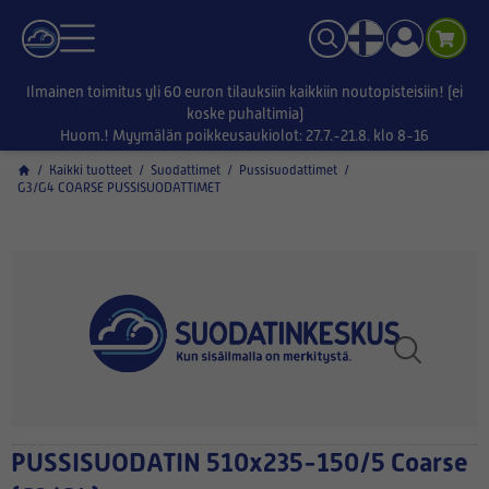
Ilmainen toimitus yli 60 euron tilauksiin kaikkiin noutopisteisiin! (ei
koske puhaltimia)
Huom.! Myymälän poikkeusaukiolot: 27.7.-21.8. klo 8-16
/
Kaikki tuotteet
/
Suodattimet
/
Pussisuodattimet
/
G3/G4 COARSE PUSSISUODATTIMET
PUSSISUODATIN 510x235-150/5 Coarse