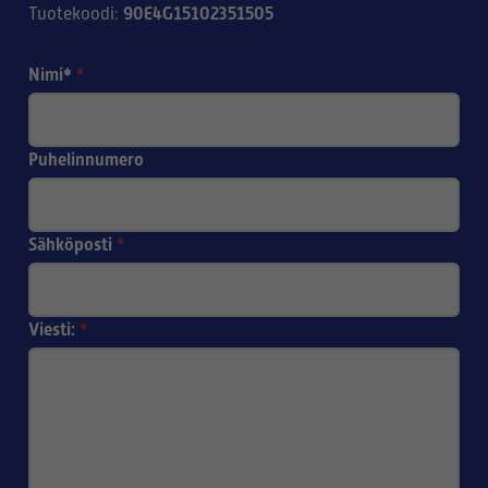
90E4G15102351505
Tuotekoodi
:
Nimi*
*
Puhelinnumero
Sähköposti
*
Viesti:
*