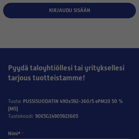
KIRJAUDU SISÄÄN
Pyydä taloyhtiöllesi tai yrityksellesi
tarjous tuotteistamme!
PUSSISUODATIN 490x592-360/5 ePM10 50 %
Tuote
:
(M5)
90E5G14905923605
Tuotekoodi
:
Nimi*
*