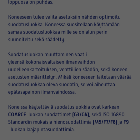
loppuosa on puhdas.
Koneeseen tulee valita asetuksiin nähden optimoitu
suodatusluokka. Koneessa suositellaan käyttämään
samaa suodatusluokkaa mille se on alun perin
suunniteltu sekä säädetty.
Suodatusluokan muuttaminen vaatii
yleensä kokonaisvaltaisen ilmanvaihdon
uudelleenkartoituksen, venttiilien säädön, sekä koneen
asetusten määrittelyn. Mikäli koneeseen laitetaan väärää
suodatusluokkaa oleva suodatin, se voi aiheuttaa
epätasapainon ilmanvaihdossa.
Koneissa käytettäviä suodatusluokkia ovat karkean
COARCE
(G3/G4)
-luokan suodattimet
, sekä ISO 16890 -
(M5/F7/F8)
F9
Standardin mukaisia hienosuodattimia
ja
-luokan laajapintasuodattimia.