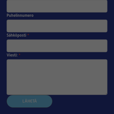
Puhelinnumero
Sähköposti
*
Viesti:
*
LÄHETÄ