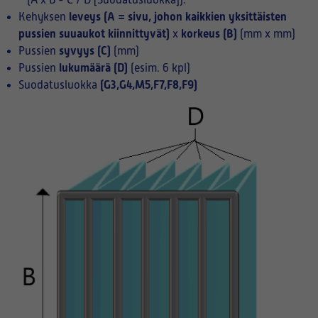
(A x B - C / D [Suodatusluokka]):
leveys (A = sivu, johon kaikkien yksittäisten
Kehyksen
pussien suuaukot kiinnittyvät)
korkeus (B)
x
(mm x mm)
syvyys (C)
Pussien
(mm)
lukumäärä (D)
Pussien
(esim. 6 kpl)
(G3,G4,M5,F7,F8,F9)
Suodatusluokka