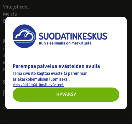
Yhteystiedot
Meistä
Blogi
Myymälä
Ahlmanintie 61
33800 Tampere
Ma–Pe 8–17
Parempaa palvelua evästeiden avulla
Huom! Myymälän poikkeusaukiolot: 27.7.-21.8. klo 8-16
Tämä sivusto käyttää evästeitä paremman
asiakaskokemuksen luomiseksi.
Seuraa meitä
Vain välttämättömät evästeet
HYVÄKSY