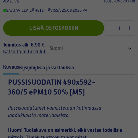
ALV 25.5%
TUOTENUMERO 4439
SAATAVILLA
,
LÄHETETTÄVISSÄ 25.08.2026 PV
LISÄÄ OSTOSKORIIN
Toimitus alk. 6,90 €
Katso toimituskulut
Kuvaus
Kysymyksiä ja vastauksia
PUSSISUODATIN
490x592-
360/5 ePM10 50% (M5)
Pussisuodattimet valmistetaan kotimaassa
laadukkaista materiaaleista.
Huom! Tuotekuva on esimerkki, eikä vastaa todellisia
mittoja. Tämän tuotteen tarkat mitat