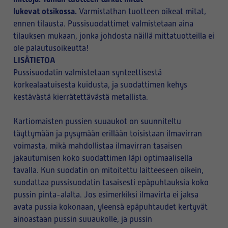
lukevat otsikossa.
Varmistathan tuotteen oikeat mitat,
ennen tilausta. Pussisuodattimet valmistetaan aina
tilauksen mukaan, jonka johdosta näillä mittatuotteilla ei
ole palautusoikeutta!
LISÄTIETOA
Pussisuodatin valmistetaan synteettisestä
korkealaatuisesta kuidusta, ja suodattimen kehys
kestävästä kierrätettävästä metallista.
Kartiomaisten pussien suuaukot on suunniteltu
täyttymään ja pysymään erillään toisistaan ilmavirran
voimasta, mikä mahdollistaa ilmavirran tasaisen
jakautumisen koko suodattimen läpi optimaalisella
tavalla. Kun suodatin on mitoitettu laitteeseen oikein,
suodattaa pussisuodatin tasaisesti epäpuhtauksia koko
pussin pinta-alalta. Jos esimerkiksi ilmavirta ei jaksa
avata pussia kokonaan, yleensä epäpuhtaudet kertyvät
ainoastaan pussin suuaukolle, ja pussin