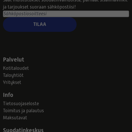
Saat muistutukset suodatinvaihdoista, parhaat sisäilmavinkit
ja tarjoukset suoraan sähköpostiisi!
TILAA
Palvelut
Kotitaloudet
Taloyhtiöt
Yritykset
Info
Tietosuojaseloste
Toimitus ja palautus
Maksutavat
Suodatinkeskus