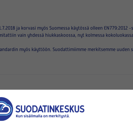
.7.2018 ja korvasi myös Suomessa käytössä olleen EN779:2012 -s
mitattiin vain yhdessä hiukkaskoossa, nyt kolmessa kokoluokassa
tandardin myös käyttöön. Suodattimiimme merkitsemme uuden suod
en
pussien suuaukot kiinnittyvät)
korkeus (B)
x
(mm x mm)