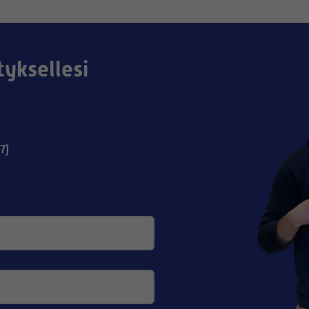
tyksellesi
7)