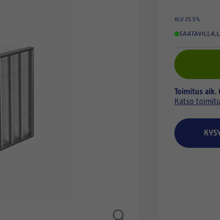
ALV 25.5%
SAATAVILLA
,
L
Toimitus alk.
Katso toimit
KYS