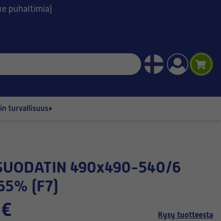
ske puhaltimia)
n turvallisuus
65% (F7)
 €
Kysy tuotteesta