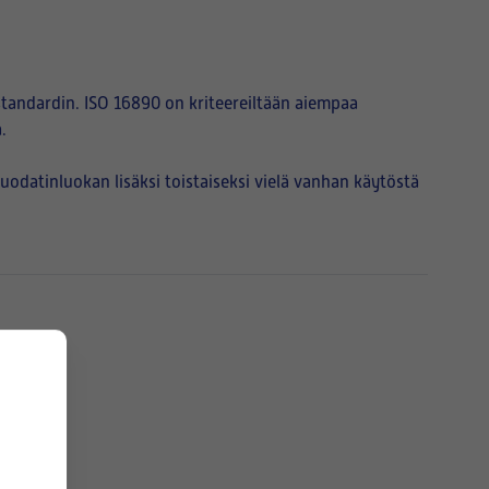
tandardin. ISO 16890 on kriteereiltään aiempaa
.
atinluokan lisäksi toistaiseksi vielä vanhan käytöstä