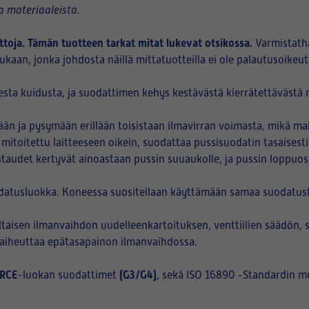
 materiaaleista.
ttoja. Tämän tuotteen tarkat mitat lukevat otsikossa.
Varmistath
kaan, jonka johdosta näillä mittatuotteilla ei ole palautusoikeut
sta kuidusta, ja suodattimen kehys kestävästä kierrätettävästä m
n ja pysymään erillään toisistaan ilmavirran voimasta, mikä ma
 mitoitettu laitteeseen oikein, suodattaa pussisuodatin tasaisest
htaudet kertyvät ainoastaan pussin suuaukolle, ja pussin loppuo
datusluokka. Koneessa suositellaan käyttämään samaa suodatuslu
aisen ilmanvaihdon uudelleenkartoituksen, venttiilien säädön, 
i aiheuttaa epätasapainon ilmanvaihdossa.
RCE
(G3/G4)
-luokan suodattimet
, sekä ISO 16890 -Standardin m