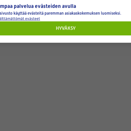
mpaa palvelua evästeiden avulla
sivusto käyttää evästeitä paremman asiakaskokemuksen luomiseksi.
välttämättömät evästeet
HYVÄKSY