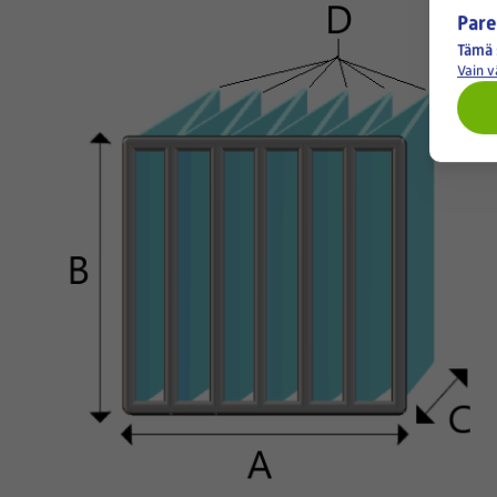
Pare
Tämä 
Vain 