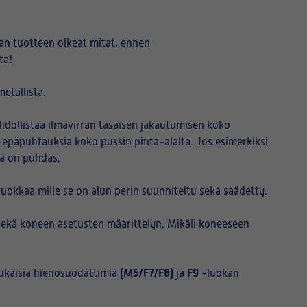
an tuotteen oikeat mitat, ennen
ta!
etallista.
hdollistaa ilmavirran tasaisen jakautumisen koko
i epäpuhtauksia koko pussin pinta-alalta. Jos esimerkiksi
sa on puhdas.
okkaa mille se on alun perin suunniteltu sekä säädetty.
sekä koneen asetusten määrittelyn. Mikäli koneeseen
(M5/F7/F8)
F9
ukaisia hienosuodattimia
ja
-luokan