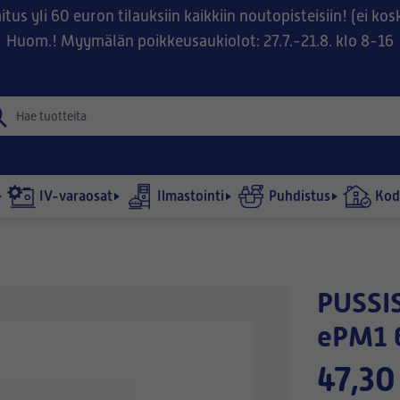
tus yli 60 euron tilauksiin kaikkiin noutopisteisiin! (ei ko
Huom.! Myymälän poikkeusaukiolot: 27.7.-21.8. klo 8-16
IV-varaosat
Ilmastointi
Puhdistus
Kodi
PUSSISUODATIN 490x490-540/6
ePM1 
47,30