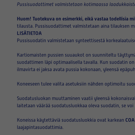
Pussisuodattimet valmistetaan kotimaassa laadukkaista
Huom! Tuotekuva on esimerkki, eikä vastaa todellisia mi
tilausta. Pussisuodattimet valmistetaan aina tilauksen mu
LISÄTIETOA
Pussisuodatin valmistetaan synteettisestä korkealaatuise
Kartiomaisten pussien suuaukot on suunniteltu täyttymää
suodattimen läpi optimaalisella tavalla. Kun suodatin on
ilmavirta ei jaksa avata pussia kokonaan, yleensä epäpu
Koneeseen tulee valita asetuksiin nähden optimoitu suo
Suodatusluokan muuttaminen vaatii yleensä kokonaisvalt
laitetaan väärää suodatusluokkaa oleva suodatin, se vo
COA
Koneissa käytettäviä suodatusluokkia ovat karkean
laajapintasuodattimia.