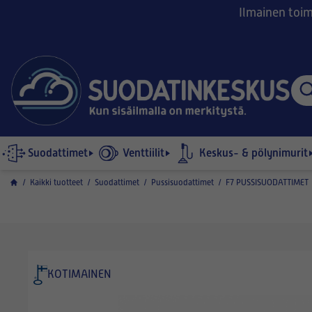
Ilmainen toimi
Suodattimet
Venttiilit
Keskus- & pölynimurit
/
Kaikki tuotteet
/
Suodattimet
/
Pussisuodattimet
/
F7 PUSSISUODATTIMET
KOTIMAINEN