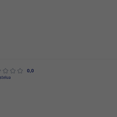
0,0
stelua