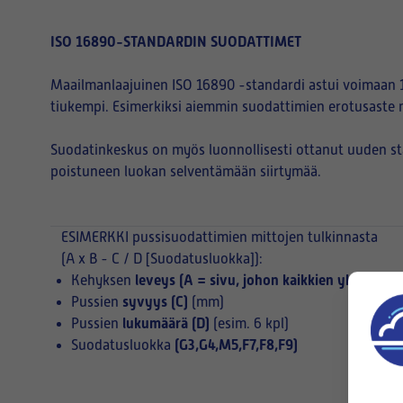
ISO 16890-STANDARDIN SUODATTIMET
Maailmanlaajuinen ISO 16890 -standardi astui voimaan 1
tiukempi. Esimerkiksi aiemmin suodattimien erotusaste 
Suodatinkeskus on myös luonnollisesti ottanut uuden s
poistuneen luokan selventämään siirtymää.
ESIMERKKI
pussisuodattimien mittojen tulkinnasta
(A x B - C / D [Suodatusluokka]):
leveys (A = sivu, johon kaikkien yksittäist
Kehyksen
syvyys (C)
Pussien
(mm)
lukumäärä (D)
Pussien
(esim. 6 kpl)
(G3,G4,M5,F7,F8,F9)
Suodatusluokka