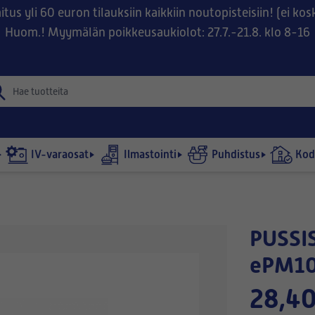
tus yli 60 euron tilauksiin kaikkiin noutopisteisiin! (ei ko
Huom.! Myymälän poikkeusaukiolot: 27.7.-21.8. klo 8-16
IV-varaosat
Ilmastointi
Puhdistus
Kodi
PUSSISUODATIN 490x287-360/5
ePM10
28,40