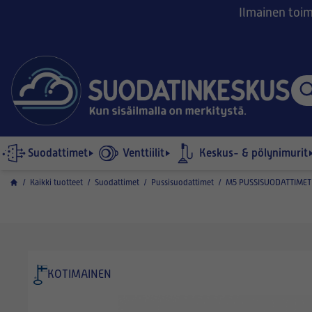
Ilmainen toimi
Suodattimet
Venttiilit
Keskus- & pölynimurit
/
Kaikki tuotteet
/
Suodattimet
/
Pussisuodattimet
/
M5 PUSSISUODATTIMET
KOTIMAINEN