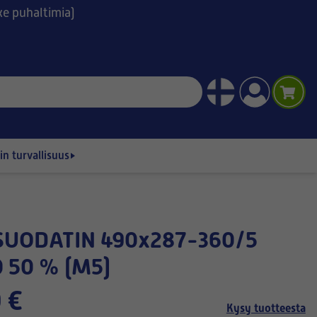
ske puhaltimia)
n turvallisuus
 50 % (M5)
 €
Kysy tuotteesta