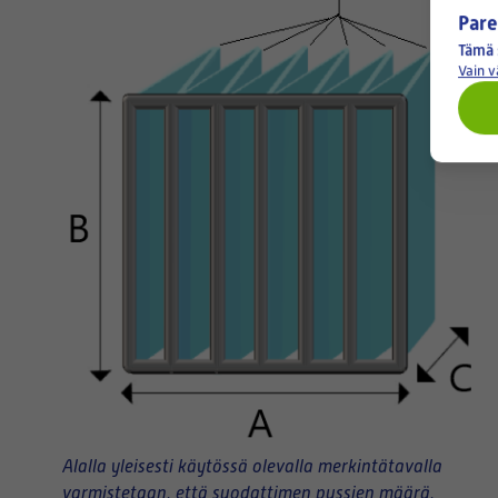
Pare
Tämä 
Vain 
Alalla yleisesti käytössä olevalla merkintätavalla
varmistetaan, että suodattimen pussien määrä,