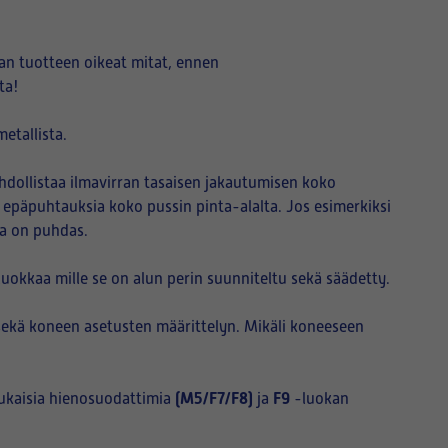
an tuotteen oikeat mitat, ennen
ta!
etallista.
hdollistaa ilmavirran tasaisen jakautumisen koko
i epäpuhtauksia koko pussin pinta-alalta. Jos esimerkiksi
sa on puhdas.
okkaa mille se on alun perin suunniteltu sekä säädetty.
sekä koneen asetusten määrittelyn. Mikäli koneeseen
(M5/F7/F8)
F9
ukaisia hienosuodattimia
ja
-luokan