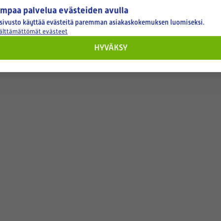
mpaa palvelua evästeiden avulla
sivusto käyttää evästeitä paremman asiakaskokemuksen luomiseksi.
välttämättömät evästeet
HYVÄKSY