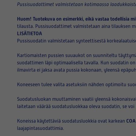
Pussisuodattimet valmistetaan kotimaassa laadukkaista
Huom! Tuotekuva on esimerkki, eikä vastaa todellisia mi
tilausta. Pussisuodattimet valmistetaan aina tilauksen mu
LISÄTIETOA
Pussisuodatin valmistetaan synteettisestä korkealaatuise
Kartiomaisten pussien suuaukot on suunniteltu täyttymää
suodattimen läpi optimaalisella tavalla. Kun suodatin on
ilmavirta ei jaksa avata pussia kokonaan, yleensä epäpu
Koneeseen tulee valita asetuksiin nähden optimoitu suo
Suodatusluokan muuttaminen vaatii yleensä kokonaisvalt
laitetaan väärää suodatusluokkaa oleva suodatin, se vo
COA
Koneissa käytettäviä suodatusluokkia ovat karkean
laajapintasuodattimia.