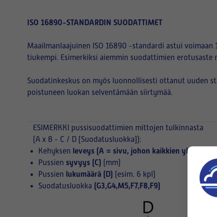
ISO 16890-STANDARDIN SUODATTIMET
Maailmanlaajuinen ISO 16890 -standardi astui voimaan 1
tiukempi. Esimerkiksi aiemmin suodattimien erotusaste 
Suodatinkeskus on myös luonnollisesti ottanut uuden s
poistuneen luokan selventämään siirtymää.
ESIMERKKI
pussisuodattimien mittojen tulkinnasta
(A x B - C / D [Suodatusluokka]):
leveys (A = sivu, johon kaikkien yksittäist
Kehyksen
syvyys (C)
Pussien
(mm)
lukumäärä (D)
Pussien
(esim. 6 kpl)
(G3,G4,M5,F7,F8,F9)
Suodatusluokka