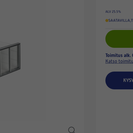
ALV 25.5%
SAATAVILLA
,
T
Toimitus alk.
Katso toimit
KYS