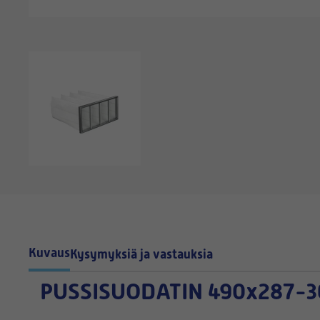
Kuvaus
Kysymyksiä ja vastauksia
PUSSISUODATIN
490
x287-3