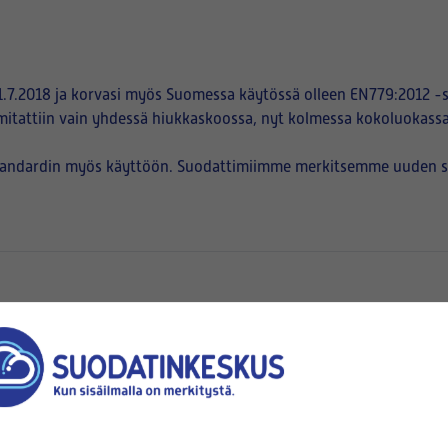
.7.2018 ja korvasi myös Suomessa käytössä olleen EN779:2012 -s
mitattiin vain yhdessä hiukkaskoossa, nyt kolmessa kokoluokassa
tandardin myös käyttöön. Suodattimiimme merkitsemme uuden suod
en
pussien suuaukot kiinnittyvät)
korkeus (B)
x
(mm x mm)