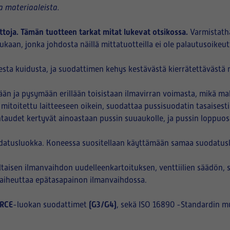
 materiaaleista.
ttoja. Tämän tuotteen tarkat mitat lukevat otsikossa.
Varmistath
kaan, jonka johdosta näillä mittatuotteilla ei ole palautusoikeut
sta kuidusta, ja suodattimen kehys kestävästä kierrätettävästä m
n ja pysymään erillään toisistaan ilmavirran voimasta, mikä ma
 mitoitettu laitteeseen oikein, suodattaa pussisuodatin tasaisest
htaudet kertyvät ainoastaan pussin suuaukolle, ja pussin loppuo
datusluokka. Koneessa suositellaan käyttämään samaa suodatuslu
aisen ilmanvaihdon uudelleenkartoituksen, venttiilien säädön, 
i aiheuttaa epätasapainon ilmanvaihdossa.
RCE
(G3/G4)
-luokan suodattimet
, sekä ISO 16890 -Standardin m