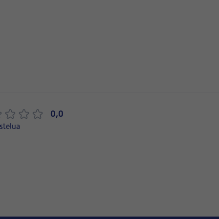
0,0
stelua