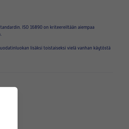
tandardin. ISO 16890 on kriteereiltään aiempaa
.
atinluokan lisäksi toistaiseksi vielä vanhan käytöstä