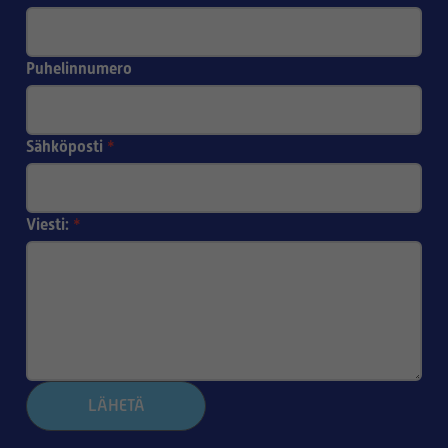
Puhelinnumero
Sähköposti
*
Viesti:
*
LÄHETÄ