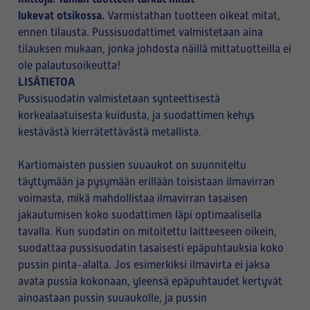
lukevat otsikossa.
Varmistathan tuotteen oikeat mitat,
ennen tilausta. Pussisuodattimet valmistetaan aina
tilauksen mukaan, jonka johdosta näillä mittatuotteilla ei
ole palautusoikeutta!
LISÄTIETOA
Pussisuodatin valmistetaan synteettisestä
korkealaatuisesta kuidusta, ja suodattimen kehys
kestävästä kierrätettävästä metallista.
Kartiomaisten pussien suuaukot on suunniteltu
täyttymään ja pysymään erillään toisistaan ilmavirran
voimasta, mikä mahdollistaa ilmavirran tasaisen
jakautumisen koko suodattimen läpi optimaalisella
tavalla. Kun suodatin on mitoitettu laitteeseen oikein,
suodattaa pussisuodatin tasaisesti epäpuhtauksia koko
pussin pinta-alalta. Jos esimerkiksi ilmavirta ei jaksa
avata pussia kokonaan, yleensä epäpuhtaudet kertyvät
ainoastaan pussin suuaukolle, ja pussin