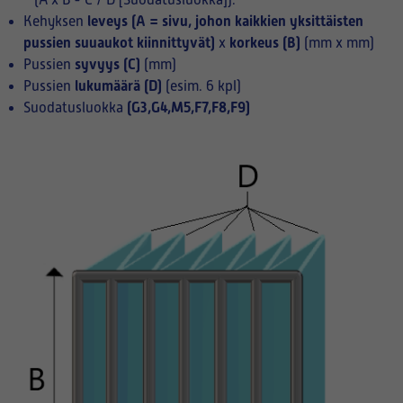
(A x B - C / D [Suodatusluokka]):
leveys (A = sivu, johon kaikkien yksittäisten
Kehyksen
pussien suuaukot kiinnittyvät)
korkeus (B)
x
(mm x mm)
syvyys (C)
Pussien
(mm)
lukumäärä (D)
Pussien
(esim. 6 kpl)
(G3,G4,M5,F7,F8,F9)
Suodatusluokka