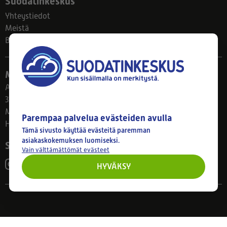
Suodatinkeskus
Yhteystiedot
Meistä
Blogi
Myymälä
Ahlmanintie 61
33800 Tampere
Ma–Pe 8–17
Parempaa palvelua evästeiden avulla
Huom! Myymälän poikkeusaukiolot: 27.7.-21.8. klo 8-16
Tämä sivusto käyttää evästeitä paremman
asiakaskokemuksen luomiseksi.
Seuraa meitä
Vain välttämättömät evästeet
HYVÄKSY