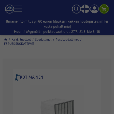
Ilmainen toimitus yli 60 euron tilauksiin kaikkiin noutopisteisiin! (ei
koske puhaltimia)
Huom.! Myymälän poikkeusaukiolot: 27.7.-21.8. klo 8-16
/
Kaikki tuotteet
/
Suodattimet
/
Pussisuodattimet
/
F7 PUSSISUODATTIMET
KOTIMAINEN