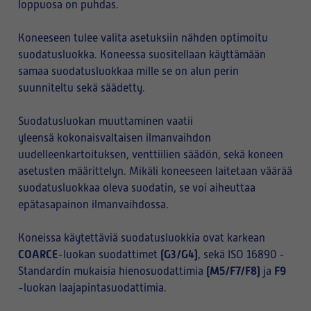
loppuosa on puhdas.
Koneeseen tulee valita asetuksiin nähden optimoitu
suodatusluokka. Koneessa suositellaan käyttämään
samaa suodatusluokkaa mille se on alun perin
suunniteltu sekä säädetty.
Suodatusluokan muuttaminen vaatii
yleensä kokonaisvaltaisen ilmanvaihdon
uudelleenkartoituksen, venttiilien säädön, sekä koneen
asetusten määrittelyn. Mikäli koneeseen laitetaan väärää
suodatusluokkaa oleva suodatin, se voi aiheuttaa
epätasapainon ilmanvaihdossa.
Koneissa käytettäviä suodatusluokkia ovat karkean
COARCE
(G3/G4)
-luokan suodattimet
, sekä ISO 16890 -
(M5/F7/F8)
F9
Standardin mukaisia hienosuodattimia
ja
-luokan laajapintasuodattimia.