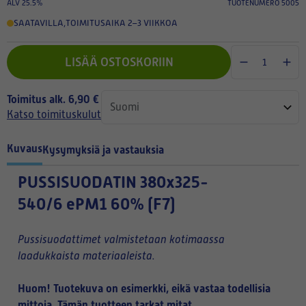
ALV 25.5%
TUOTENUMERO 5005
SAATAVILLA
,
TOIMITUSAIKA 2–3 VIIKKOA
LISÄÄ OSTOSKORIIN
Toimitus alk. 6,90 €
Katso toimituskulut
Kuvaus
Kysymyksiä ja vastauksia
PUSSISUODATIN
380x325-
540/6 ePM1 60% (F7)
Pussisuodattimet valmistetaan kotimaassa
laadukkaista materiaaleista.
Huom! Tuotekuva on esimerkki, eikä vastaa todellisia
mittoja. Tämän tuotteen tarkat mitat