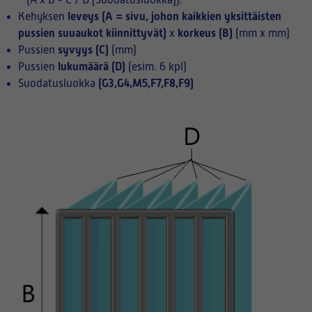
(A x B - C / D [Suodatusluokka]):
leveys (A = sivu, johon kaikkien yksittäisten
Kehyksen
pussien suuaukot kiinnittyvät)
korkeus (B)
x
(mm x mm)
syvyys (C)
Pussien
(mm)
lukumäärä (D)
Pussien
(esim. 6 kpl)
(G3,G4,M5,F7,F8,F9)
Suodatusluokka