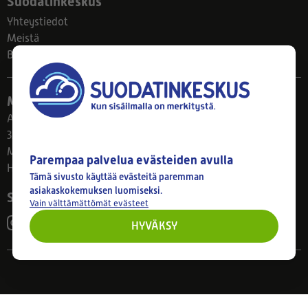
Suodatinkeskus
Yhteystiedot
Meistä
Blogi
Myymälä
Ahlmanintie 61
33800 Tampere
Ma–Pe 8–17
Parempaa palvelua evästeiden avulla
Huom! Myymälän poikkeusaukiolot: 27.7.-21.8. klo 8-16
Tämä sivusto käyttää evästeitä paremman
asiakaskokemuksen luomiseksi.
Seuraa meitä
Vain välttämättömät evästeet
HYVÄKSY