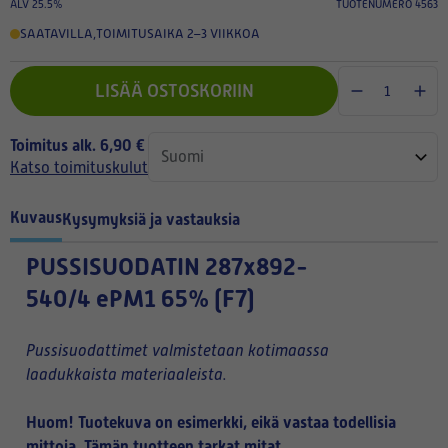
ALV 25.5%
TUOTENUMERO 4563
SAATAVILLA
,
TOIMITUSAIKA 2–3 VIIKKOA
LISÄÄ OSTOSKORIIN
Toimitus alk. 6,90 €
Katso toimituskulut
Kuvaus
Kysymyksiä ja vastauksia
PUSSISUODATIN
287x892-
540/4 ePM1 65% (F7)
Pussisuodattimet valmistetaan kotimaassa
laadukkaista materiaaleista.
Huom! Tuotekuva on esimerkki, eikä vastaa todellisia
mittoja. Tämän tuotteen tarkat mitat