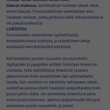
lukevat otsikossa.
Varmistathan tuotteen oikeat mitat,
ennen tilausta. Pussisuodattimet valmistetaan aina
tilauksen mukaan, jonka johdosta näillä mittatuotteilla ei
ole palautusoikeutta!
LISÄTIETOA
Pussisuodatin valmistetaan synteettisestä
korkealaatuisesta kuidusta, ja suodattimen kehys
kestävästä kierrätettävästä metallista.
Kartiomaisten pussien suuaukot on suunniteltu
täyttymään ja pysymään erillään toisistaan ilmavirran
voimasta, mikä mahdollistaa ilmavirran tasaisen
jakautumisen koko suodattimen läpi optimaalisella
tavalla. Kun suodatin on mitoitettu laitteeseen oikein,
suodattaa pussisuodatin tasaisesti epäpuhtauksia koko
pussin pinta-alalta. Jos esimerkiksi ilmavirta ei jaksa
avata pussia kokonaan, yleensä epäpuhtaudet kertyvät
ainoastaan pussin suuaukolle, ja pussin