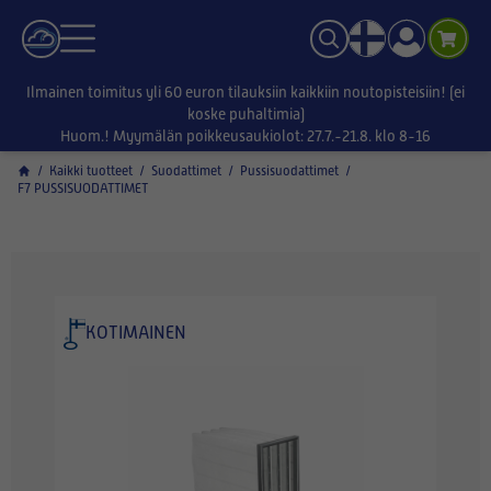
Ilmainen toimitus yli 60 euron tilauksiin kaikkiin noutopisteisiin! (ei
koske puhaltimia)
Huom.! Myymälän poikkeusaukiolot: 27.7.-21.8. klo 8-16
/
Kaikki tuotteet
/
Suodattimet
/
Pussisuodattimet
/
F7 PUSSISUODATTIMET
KOTIMAINEN