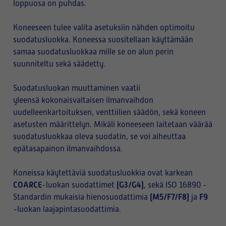
loppuosa on puhdas.
Koneeseen tulee valita asetuksiin nähden optimoitu
suodatusluokka. Koneessa suositellaan käyttämään
samaa suodatusluokkaa mille se on alun perin
suunniteltu sekä säädetty.
Suodatusluokan muuttaminen vaatii
yleensä kokonaisvaltaisen ilmanvaihdon
uudelleenkartoituksen, venttiilien säädön, sekä koneen
asetusten määrittelyn. Mikäli koneeseen laitetaan väärää
suodatusluokkaa oleva suodatin, se voi aiheuttaa
epätasapainon ilmanvaihdossa.
Koneissa käytettäviä suodatusluokkia ovat karkean
COARCE
(G3/G4)
-luokan suodattimet
, sekä ISO 16890 -
(M5/F7/F8)
F9
Standardin mukaisia hienosuodattimia
ja
-luokan laajapintasuodattimia.