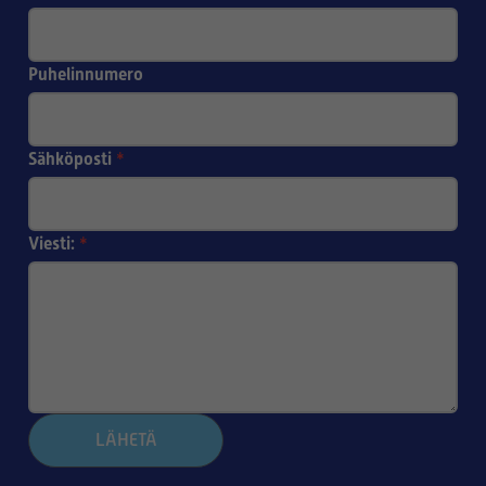
Puhelinnumero
Sähköposti
*
Viesti:
*
LÄHETÄ