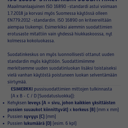
Maailmanlaajuinen ISO 16890 -standardi astui voimaan
1.7.2018 ja korvasi myös Suomessa käytössä olleen
EN779:2012 -standardin. ISO 16890 on kriteereiltään
aiempaa tiukempi. Esimerkiksi aiemmin suodattimien
erotusaste mitattiin vain yhdessä hiukkaskoossa, nyt
kolmessa kokoluokassa.
Suodatinkeskus on myös luonnollisesti ottanut uuden
standardin myös käyttöön. Suodattimiimme
merkitsemme uuden suodatinluokan lisäksi toistaiseksi
vielä vanhan käytöstä poistuneen luokan selventämään
siirtymää.
ESIMERKKI
pussisuodattimien mittojen tulkinnasta
(A x B - C / D [Suodatusluokka]):
leveys (A = sivu, johon kaikkien yksittäisten
Kehyksen
pussien suuaukot kiinnittyvät)
korkeus (B)
x
(mm x mm)
syvyys (C)
Pussien
(mm)
lukumäärä (D)
Pussien
(esim. 6 kpl)