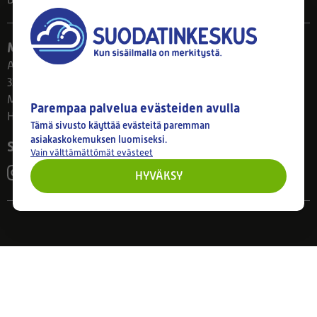
Blogi
Myymälä
Ahlmanintie 61
33800 Tampere
Ma–Pe 8–17
Parempaa palvelua evästeiden avulla
Huom! Myymälän poikkeusaukiolot: 27.7.-21.8. klo 8-16
Tämä sivusto käyttää evästeitä paremman
asiakaskokemuksen luomiseksi.
Seuraa meitä
Vain välttämättömät evästeet
HYVÄKSY