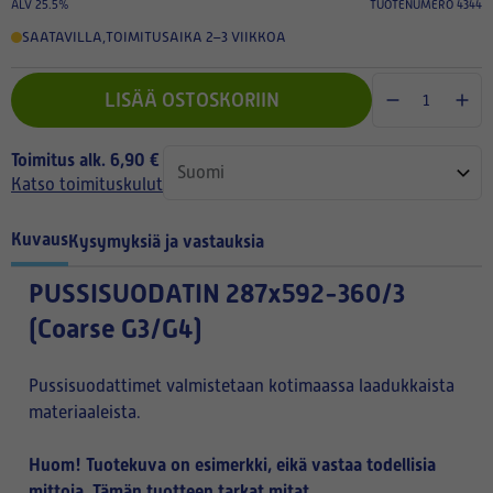
ALV 25.5%
TUOTENUMERO 4344
SAATAVILLA
,
TOIMITUSAIKA 2–3 VIIKKOA
LISÄÄ OSTOSKORIIN
Toimitus alk. 6,90 €
Katso toimituskulut
Kuvaus
Kysymyksiä ja vastauksia
PUSSISUODATIN
287x592-360/3
(Coarse G3/G4)
Pussisuodattimet valmistetaan kotimaassa laadukkaista
materiaaleista.
Huom! Tuotekuva on esimerkki, eikä vastaa todellisia
mittoja. Tämän tuotteen tarkat mitat