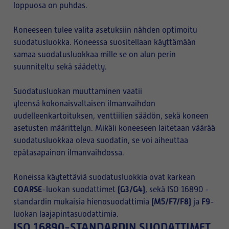
loppuosa on puhdas.
Koneeseen tulee valita asetuksiin nähden optimoitu
suodatusluokka. Koneessa suositellaan käyttämään
samaa suodatusluokkaa mille se on alun perin
suunniteltu sekä säädetty.
Suodatusluokan muuttaminen vaatii
yleensä kokonaisvaltaisen ilmanvaihdon
uudelleenkartoituksen, venttiilien säädön, sekä koneen
asetusten määrittelyn. Mikäli koneeseen laitetaan väärää
suodatusluokkaa oleva suodatin, se voi aiheuttaa
epätasapainon ilmanvaihdossa.
Koneissa käytettäviä suodatusluokkia ovat karkean
COARSE
(G3/G4)
-luokan suodattimet
, sekä ISO 16890 -
(M5/F7/F8)
F9
standardin mukaisia hienosuodattimia
ja
-
luokan laajapintasuodattimia.
ISO 16890-STANDARDIN SUODATTIMET