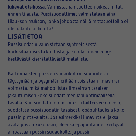
lukevat otsikossa.
Varmistathan tuotteen oikeat mitat,
ennen tilausta. Pussisuodattimet valmistetaan aina
tilauksen mukaan, jonka johdosta näillä mittatuotteilla ei
ole palautusoikeutta!
LISÄTIETOA
Pussisuodatin valmistetaan synteettisestä
korkealaatuisesta kuidusta, ja suodattimen kehys
kestävästä kierrätettävästä metallista.
Kartiomaisten pussien suuaukot on suunniteltu
täyttymään ja pysymään erillään toisistaan ilmavirran
voimasta, mikä mahdollistaa ilmavirran tasaisen
jakautumisen koko suodattimen läpi optimaalisella
tavalla. Kun suodatin on mitoitettu laitteeseen oikein,
suodattaa pussisuodatin tasaisesti epäpuhtauksia koko
pussin pinta-alalta. Jos esimerkiksi ilmavirta ei jaksa
avata pussia kokonaan, yleensä epäpuhtaudet kertyvät
ainoastaan pussin suuaukolle, ja pussin