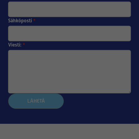
Sähköposti
*
Viesti:
*
LÄHETÄ