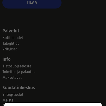
TILAA
Palvelut
Kotitaloudet
Taloyhtiöt
Yritykset
Info
Tietosuojaseloste
Toimitus ja palautus
Maksutavat
Suodatinkeskus
Yhteystiedot
Meistä