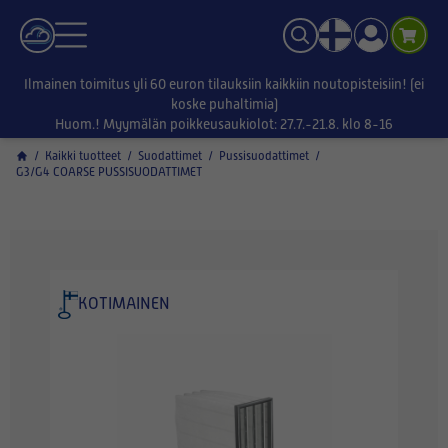
Ilmainen toimitus yli 60 euron tilauksiin kaikkiin noutopisteisiin! (ei
koske puhaltimia)
Huom.! Myymälän poikkeusaukiolot: 27.7.-21.8. klo 8-16
/
Kaikki tuotteet
/
Suodattimet
/
Pussisuodattimet
/
G3/G4 COARSE PUSSISUODATTIMET
KOTIMAINEN