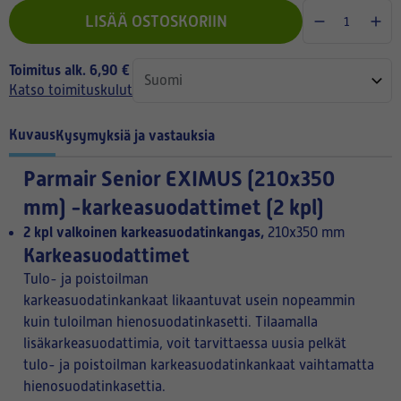
LISÄÄ OSTOSKORIIN
Toimitus alk. 6,90 €
Katso toimituskulut
Kuvaus
Kysymyksiä ja vastauksia
Parmair Senior EXIMUS (210x350
mm) -karkeasuodattimet (2 kpl)
2 kpl valkoinen karkeasuodatinkangas,
210x350 mm
Karkeasuodattimet
Tulo- ja poistoilman
karkeasuodatinkankaat likaantuvat usein nopeammin
kuin tuloilman hienosuodatinkasetti. Tilaamalla
lisäkarkeasuodattimia, voit tarvittaessa uusia pelkät
tulo- ja poistoilman karkeasuodatinkankaat vaihtamatta
hienosuodatinkasettia.