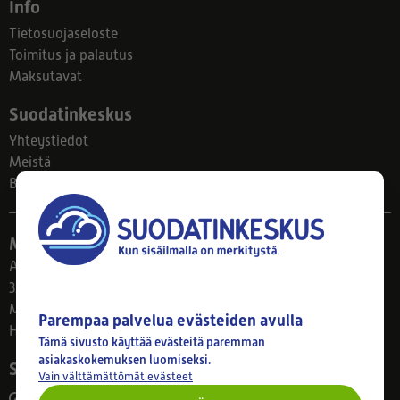
Info
Tietosuojaseloste
Toimitus ja palautus
Maksutavat
Suodatinkeskus
Yhteystiedot
Meistä
Blogi
Myymälä
Ahlmanintie 61
33800 Tampere
Ma–Pe 8–17
Parempaa palvelua evästeiden avulla
Huom! Myymälän poikkeusaukiolot: 27.7.-21.8. klo 8-16
Tämä sivusto käyttää evästeitä paremman
asiakaskokemuksen luomiseksi.
Seuraa meitä
Vain välttämättömät evästeet