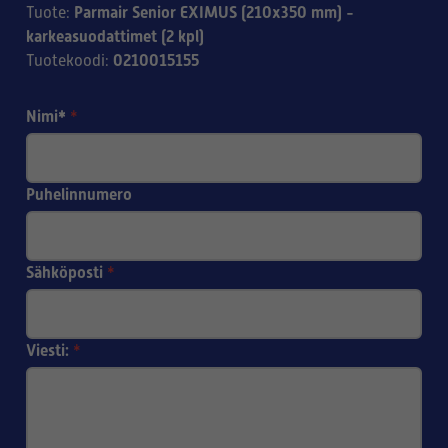
Parmair Senior EXIMUS (210x350 mm) -
Tuote
:
karkeasuodattimet (2 kpl)
0210015155
Tuotekoodi
:
Nimi*
*
Puhelinnumero
Sähköposti
*
Viesti:
*