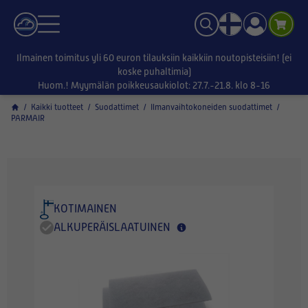
Ilmainen toimitus yli 60 euron tilauksiin kaikkiin noutopisteisiin! (ei
koske puhaltimia)
Huom.! Myymälän poikkeusaukiolot: 27.7.-21.8. klo 8-16
/
Kaikki tuotteet
/
Suodattimet
/
Ilmanvaihtokoneiden suodattimet
/
PARMAIR
KOTIMAINEN
ALKUPERÄISLAATUINEN