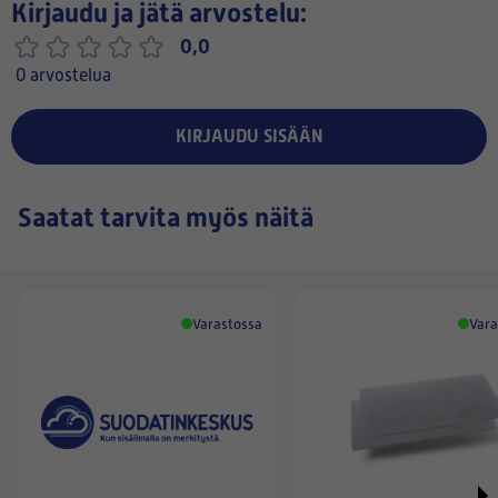
Kirjaudu ja jätä arvostelu:
0,0
0 arvostelua
KIRJAUDU SISÄÄN
Saatat tarvita myös näitä
Varastossa
Vara