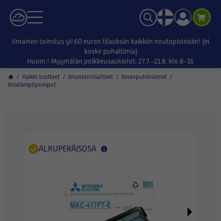
Ilmainen toimitus yli 60 euron tilauksiin kaikkiin noutopisteisiin! (ei
koske puhaltimia)
Huom.! Myymälän poikkeusaukiolot: 27.7.-21.8. klo 8-16
/
Kaikki tuotteet
/
Ilmastointilaitteet
/
Ilmanpuhdistimet
/
Ilmalämpöpumput
ALKUPERÄISOSA