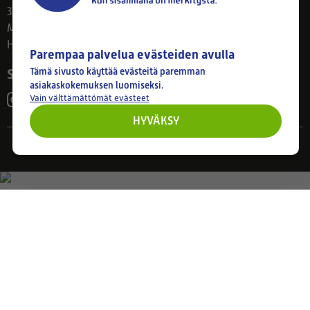
33800 Tampere
Ma–Pe 8–17
Huom! Myymälän poikkeusaukiolot: 27.7.-21.8. klo 8-16
Parempaa palvelua evästeiden avulla
Seuraa meitä
Tämä sivusto käyttää evästeitä paremman
asiakaskokemuksen luomiseksi.
Vain välttämättömät evästeet
HYVÄKSY