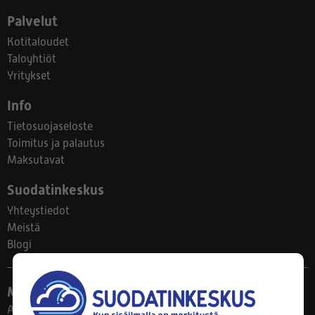
Palvelut
Kotitaloudet
Taloyhtiöt
Yritykset
Info
Tietosuojaseloste
Toimitus ja palautus
Maksutavat
Suodatinkeskus
Yhteystiedot
Meistä
Blogi
Myymälä
Ahlmanintie 61