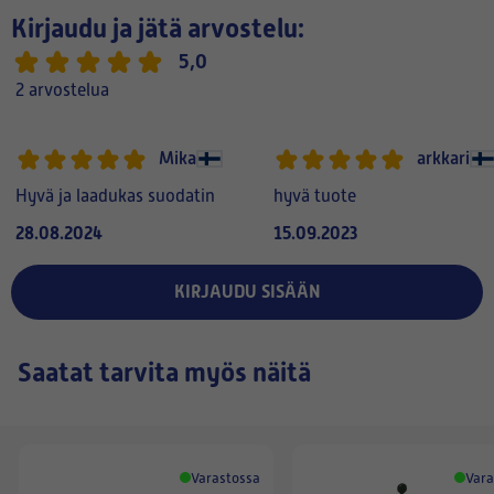
Kirjaudu ja jätä arvostelu:
5,0
2 arvostelua
Mika
arkkari
Hyvä ja laadukas suodatin
hyvä tuote
28.08.2024
15.09.2023
KIRJAUDU SISÄÄN
Saatat tarvita myös näitä
Varastossa
Vara