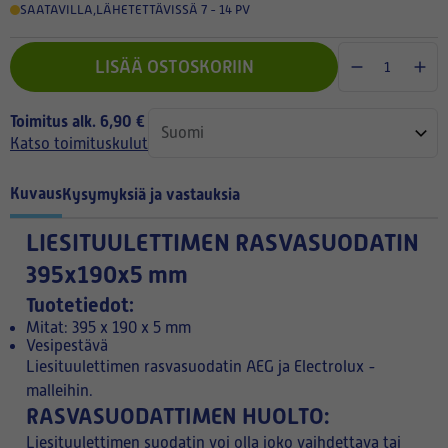
SAATAVILLA
,
LÄHETETTÄVISSÄ 7 - 14 PV
LISÄÄ OSTOSKORIIN
Toimitus alk. 6,90 €
Katso toimituskulut
Kuvaus
Kysymyksiä ja vastauksia
LIESITUULETTIMEN RASVASUODATIN
395x190x5 mm
Tuotetiedot:
Mitat: 395 x 190 x 5 mm
Vesipestävä
Liesituulettimen rasvasuodatin AEG ja Electrolux -
malleihin.
RASVASUODATTIMEN HUOLTO:
Liesituulettimen suodatin voi olla joko vaihdettava tai