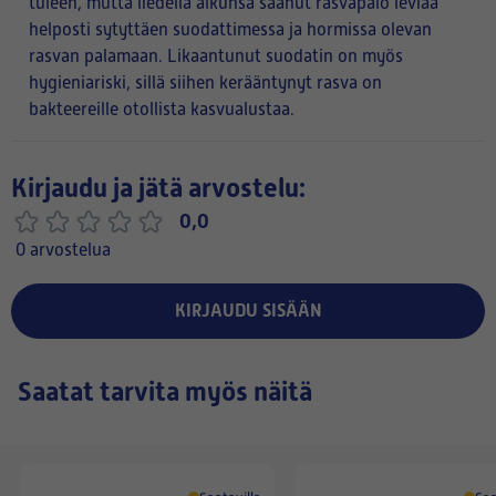
tuleen, mutta liedellä alkunsa saanut rasvapalo leviää
helposti sytyttäen suodattimessa ja hormissa olevan
rasvan palamaan. Likaantunut suodatin on myös
hygieniariski, sillä siihen kerääntynyt rasva on
bakteereille otollista kasvualustaa.
Kirjaudu ja jätä arvostelu:
0,0
0 arvostelua
KIRJAUDU SISÄÄN
Saatat tarvita myös näitä