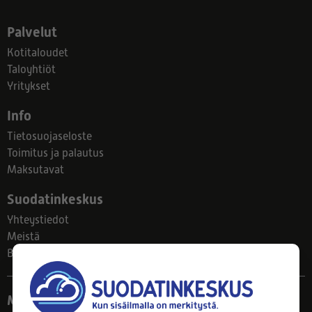
Palvelut
Kotitaloudet
Taloyhtiöt
Yritykset
Info
Tietosuojaseloste
Toimitus ja palautus
Maksutavat
Suodatinkeskus
Yhteystiedot
Meistä
Blogi
Myymälä