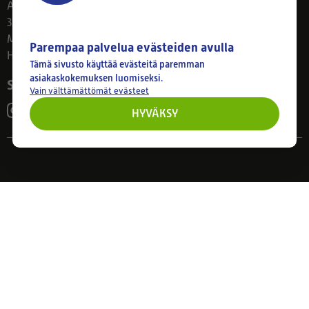
Ahlmanintie 61
33800 Tampere
Ma–Pe 8–17
Parempaa palvelua evästeiden avulla
Huom! Myymälän poikkeusaukiolot: 27.7.-21.8. klo 8-16
Tämä sivusto käyttää evästeitä paremman
asiakaskokemuksen luomiseksi.
Seuraa meitä
Vain välttämättömät evästeet
HYVÄKSY