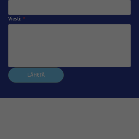
Viesti:
*
LÄHETÄ