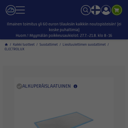
Ilmainen toimitus yli 60 euron tilauksiin kaikkiin noutopisteisiin! (ei
koske puhaltimia)
Huom.! Myymälän poikkeusaukiolot: 27.7.-21.8. klo 8-16
/
Kaikki tuotteet
/
Suodattimet
/
Liesituulettimen suodattimet
/
ELECTROLUX
ALKUPERÄISLAATUINEN