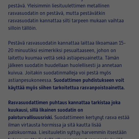
pestävä. Yleisimmin liesituulettimen metallinen
rasvasuodatin on pestävä, mutta pestävätkin
rasvasuodatin kannattaa silti tarpeen mukaan vaihtaa
silloin tällöin.
Pestävä rasvasuodatin kannattaa laittaa likoamaan 15-
20 minuutiksi esimerkiksi pesualtaaseen, johon on
laitettu kuumaa vettä sekä astiapesuainetta. Tämän
jälkeen suodatin huudellaan huolellisesti ja annetaan
kuivua. Joitakin suodatinmalleja voi pestä myös
Suodattimen puhdistukseen voit
astianpesukoneessa.
käyttää myös siihen tarkoitettua rasvanpoistoainetta.
Rasvasuodattimen puhtaus kannattaa tarkistaa joka
kuukausi, sillä likainen suodatin on
paloturvallisuusriski.
Suodattimeen kertynyt rasva estää
ilman virtausta hormissa ja sitä kautta lisää
palokuormaa. Liesituuletin syttyy harvemmin itsestään