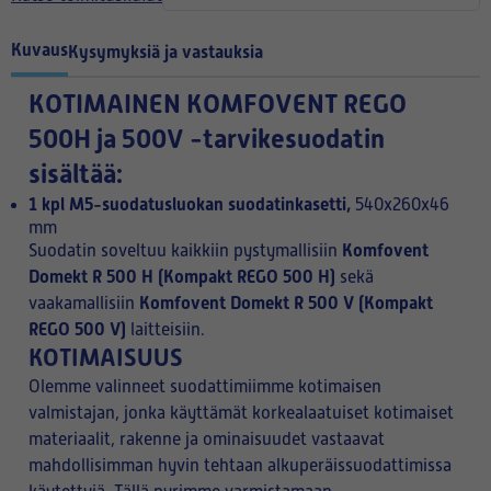
Kuvaus
Kysymyksiä ja vastauksia
KOTIMAINEN KOMFOVENT REGO
500H ja 500V -tarvikesuodatin
sisältää:
1 kpl M5-suodatusluokan suodatinkasetti,
540x260x46
mm
Komfovent
Suodatin soveltuu kaikkiin pystymallisiin
Domekt R 500 H (Kompakt REGO 500 H)
sekä
Komfovent Domekt R 500 V (Kompakt
vaakamallisiin
REGO 500 V)
laitteisiin.
KOTIMAISUUS
Olemme valinneet suodattimiimme kotimaisen
valmistajan, jonka käyttämät korkealaatuiset kotimaiset
materiaalit, rakenne ja ominaisuudet vastaavat
mahdollisimman hyvin tehtaan alkuperäissuodattimissa