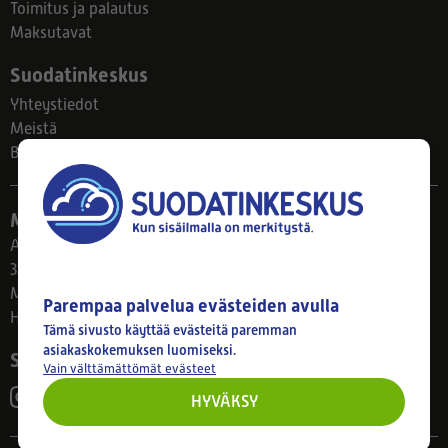
Toimitus ja palautus
Maksutavat
Suodatinkeskus
Yhteystiedot
Meistä
Blogi
Myymälä
Ahlmanintie 61
33800 Tampere
Ma–Pe 8–17
Parempaa palvelua evästeiden avulla
Huom! Myymälän poikkeusaukiolot: 27.7.-21.8. klo 8-16
Tämä sivusto käyttää evästeitä paremman
asiakaskokemuksen luomiseksi.
Seuraa meitä
Vain välttämättömät evästeet
HYVÄKSY