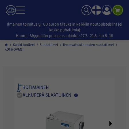
Ilmainen toimitus yli 60 euron tilauksiin kaikkiin noutopisteisiin! (ei
koske puhaltimia)
Huom.! Myymälän poikkeusaukiolot: 27.7.-21.8. klo 8-16
/
Kaikki tuotteet
/
Suodattimet
/
Ilmanvaihtokoneiden suodattimet
/
KOMFOVENT
KOTIMAINEN
ALKUPERÄISLAATUINEN