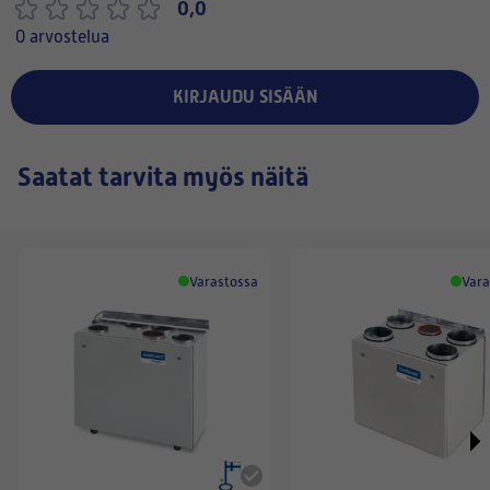
0,0
0 arvostelua
KIRJAUDU SISÄÄN
Saatat tarvita myös näitä
Varastossa
Vara