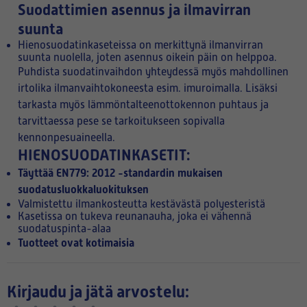
Suodattimien asennus ja ilmavirran
suunta
Hienosuodatinkaseteissa on merkittynä ilmanvirran
suunta nuolella, joten asennus oikein päin on helppoa.
Puhdista suodatinvaihdon yhteydessä myös mahdollinen
irtolika ilmanvaihtokoneesta esim. imuroimalla. Lisäksi
tarkasta myös lämmöntalteenottokennon puhtaus ja
tarvittaessa pese se tarkoitukseen sopivalla
kennonpesuaineella.
HIENOSUODATINKASETIT:
Täyttää EN779: 2012 -standardin mukaisen
suodatusluokkaluokituksen
Valmistettu ilmankosteutta kestävästä polyesteristä
Kasetissa on tukeva reunanauha, joka ei vähennä
suodatuspinta-alaa
Tuotteet ovat kotimaisia
Kirjaudu ja jätä arvostelu: