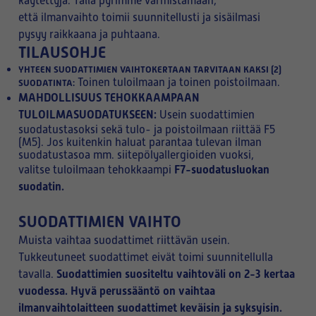
käytettyjä. Tällä pyrimme varmistamaan,
että ilmanvaihto toimii suunnitellusti ja sisäilmasi
pysyy raikkaana ja puhtaana.
TILAUSOHJE
YHTEEN SUODATTIMIEN VAIHTOKERTAAN TARVITAAN KAKSI (2)
Toinen tuloilmaan ja toinen poistoilmaan.
SUODATINTA:
MAHDOLLISUUS TEHOKKAAMPAAN
TULOILMASUODATUKSEEN:
Usein suodattimien
suodatustasoksi sekä tulo- ja poistoilmaan riittää F5
(M5). Jos kuitenkin haluat parantaa tulevan ilman
suodatustasoa mm. siitepölyallergioiden vuoksi,
F7-suodatusluokan
valitse tuloilmaan tehokkaampi
suodatin.
SUODATTIMIEN VAIHTO
Muista vaihtaa suodattimet riittävän usein.
Tukkeutuneet suodattimet eivät toimi suunnitellulla
Suodattimien suositeltu vaihtoväli on 2-3 kertaa
tavalla.
vuodessa. Hyvä perussääntö on vaihtaa
ilmanvaihtolaitteen suodattimet keväisin ja syksyisin.