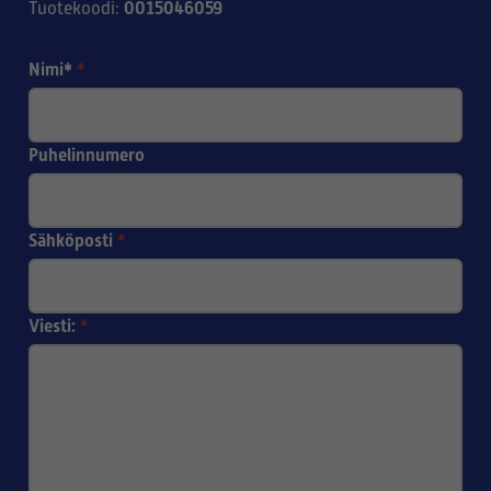
0015046059
Tuotekoodi
:
Nimi*
*
Puhelinnumero
Sähköposti
*
Viesti:
*