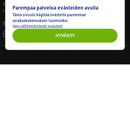
Ma–Pe 8–17
Parempaa palvelua evästeiden avulla
Huom! Myymälän poikkeusaukiolot: 27.7.-21.8. klo 8-16
Tämä sivusto käyttää evästeitä paremman
asiakaskokemuksen luomiseksi.
Seuraa meitä
Vain välttämättömät evästeet
HYVÄKSY