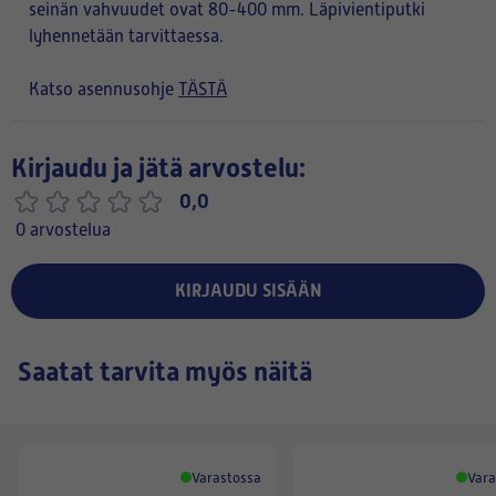
seinän vahvuudet ovat 80-400 mm. Läpivientiputki
lyhennetään tarvittaessa.
Katso asennusohje
TÄSTÄ
Kirjaudu ja jätä arvostelu:
0,0
0 arvostelua
KIRJAUDU SISÄÄN
Saatat tarvita myös näitä
Varastossa
Vara