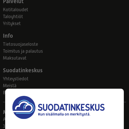
Palvelut
Kotitaloudet
Taloyhtiöt
Yritykset
Info
Tietosuojaseloste
Toimitus ja palautus
Maksutavat
Suodatinkeskus
Yhteystiedot
Meistä
Blogi
Myymälä
Ahlmanintie 61
33800 Tampere