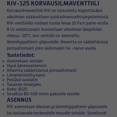
KIV-125 KORVAUSILMAVENTTIILI
Korvausilmaventtiili KIV on tarkoitettu käytettäväksi
ulkoilman sisäänottoon poistoilmanvaihtojärjestelmissä.
KIV-venttiilillä voidaan tuoda ilmaa 10 Pa:n paine-erolla
8 l/s vedottomasti huonetilaan ulkoilman lämpötilan
ollessa -20°C, kun venttiili on asennettu
lämmityspatterin yläpuolelle. Ilmavirta on säädettävissä
portaattomasti joko säätonupin tai -narun avulla.
Tuotetiedot:
Asennetaan seinään
Hyvä äänenvaimennin
Ilmavirta säädettävissä portaattomasti
Lämpöeristetty kansi
Pestävä suodatin
Tasainen ilmanjako
Koko: Ø125
Soveltuu 80-400 mmm paksuille seinille
ASENNUS
KIV asennetaan ikkunan ja lämmityspatterin yläpuolelle
tai vastaavalle korkeudelle muualle seinään. Soveltuvat