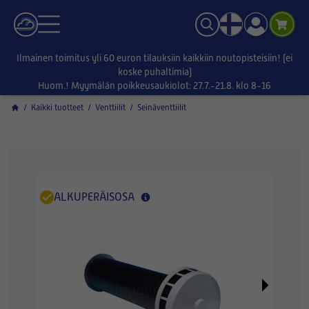
Ilmainen toimitus yli 60 euron tilauksiin kaikkiin noutopisteisiin! (ei
koske puhaltimia)
Huom.! Myymälän poikkeusaukiolot: 27.7.-21.8. klo 8-16
/
Kaikki tuotteet
/
Venttiilit
/
Seinäventtiilit
ALKUPERÄISOSA