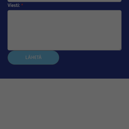
Viesti:
*
LÄHETÄ