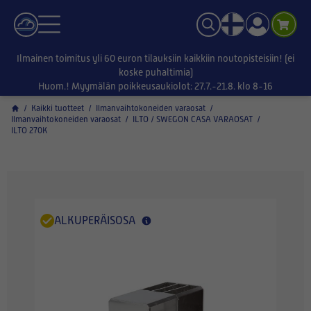
Ilmainen toimitus yli 60 euron tilauksiin kaikkiin noutopisteisiin! (ei
koske puhaltimia)
Huom.! Myymälän poikkeusaukiolot: 27.7.-21.8. klo 8-16
/
Kaikki tuotteet
/
Ilmanvaihtokoneiden varaosat
/
Ilmanvaihtokoneiden varaosat
/
ILTO / SWEGON CASA VARAOSAT
/
ILTO 270K
ALKUPERÄISOSA