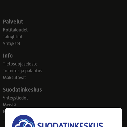
Palvelut
Kotitaloudet
Taloyhtiöt
Yritykset
Info
Tietosuojaseloste
Toimitus ja palautus
Maksutavat
Suodatinkeskus
Yhteystiedot
Meistä
Blogi