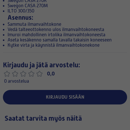
Swegon CASA 270K
Swegon CASA 270M
ILTO 300/350
Asennus:
Sammuta ilmanvaihtokone
Vedä talteeottokenno ulos ilmanvaihtokoneesta
Imuroi mahdollinen irtolika ilmanvaihtokoneesta
Aseta kesäkenno samalla tavalla takaisin koneeseen
Kytke virta ja käynnistä ilmanvaihtokonekone
Kirjaudu ja jätä arvostelu:
0,0
0 arvostelua
KIRJAUDU SISÄÄN
Saatat tarvita myös näitä