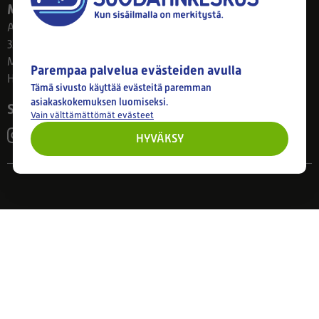
Myymälä
Ahlmanintie 61
33800 Tampere
Ma–Pe 8–17
Parempaa palvelua evästeiden avulla
Huom! Myymälän poikkeusaukiolot: 27.7.-21.8. klo 8-16
Tämä sivusto käyttää evästeitä paremman
asiakaskokemuksen luomiseksi.
Seuraa meitä
Vain välttämättömät evästeet
HYVÄKSY