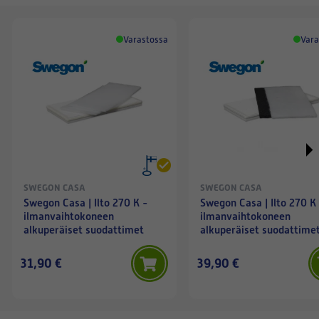
Varastossa
Vara
SWEGON CASA
SWEGON CASA
Swegon Casa | Ilto 270 K -
Swegon Casa | Ilto 270 K
ilmanvaihtokoneen
ilmanvaihtokoneen
alkuperäiset suodattimet
alkuperäiset suodattime
(etuvastusmalli) sis. mu
palonestokäsitelty
31,90 €
39,90 €
karkeasuodatin