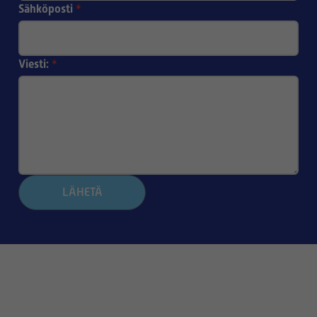
Sähköposti
*
Viesti:
*
LÄHETÄ