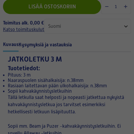
LISÄÄ OSTOSKORIIN
Toimitus alk. 0,00 €
Katso toimituskulut
Kuvaus
Kysymyksiä ja vastauksia
JATKOLETKU 3 M
Tuotetiedot:
Pituus: 3 m
Naaraspuolen sisähalkaisija: n.38mm
Rasiaan laitettavan pään ulkohalkaisija: n.38mm
Sopii kahvakäynnistysletkuihin
Tällä letkulla saat helposti ja nopeasti jatkettua nykyistä
kahvakäynnistysletkua jos tarvitset esimerkiksi
hetkellisesti letkuun lisäpituutta.
Sopii mm. Beam ja Puzer -kahvakäynnistysletkuihin. Ei
sovellu Allaway -letkuihin.