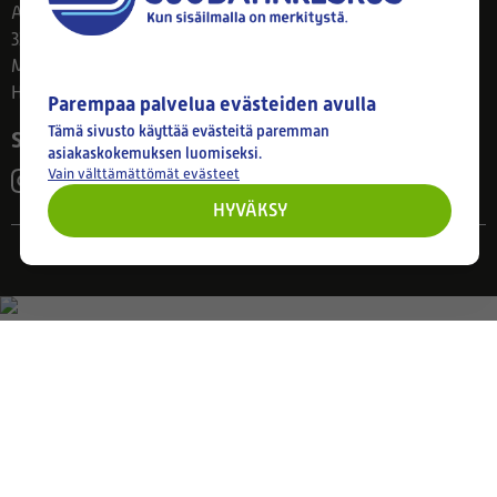
Ahlmanintie 61
33800 Tampere
Ma–Pe 8–17
Huom! Myymälän poikkeusaukiolot: 27.7.-21.8. klo 8-16
Parempaa palvelua evästeiden avulla
Tämä sivusto käyttää evästeitä paremman
Seuraa meitä
asiakaskokemuksen luomiseksi.
Vain välttämättömät evästeet
HYVÄKSY