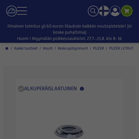
Ilmainen toimitus yli 60 euron tilauksiin kaikkiin noutopisteisiin! (ei
koske puhaltimia)
Huom.! Myymälän poikkeusaukiolot: 27.7.-21.8. klo 8-16
/
Kaikki tuotteet
/
Imurit
/
Keskuspölynimurit
/
PUZER
/
PUZER LETKUT
ALKUPERÄISLAATUINEN