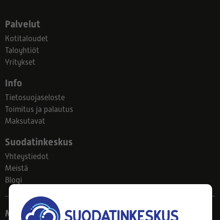
Palvelut
Kotitaloudet
Taloyhtiöt
Yritykset
Info
Tietosuojaseloste
Toimitus ja palautus
Maksutavat
Suodatinkeskus
Yhteystiedot
Meistä
Blogi
Myymälä