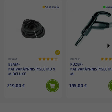
Saatavilla
Vara
BEAM
PUZER
BEAM-
PUZER-
KAHVAKÄYNNISTYSLETKU 9
KAHVAKÄYNNISTYSLETK
M DELUXE
M
219,00 €
195,00 €