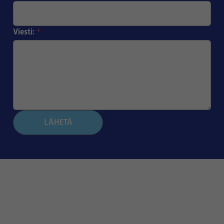
Viesti:
*
LÄHETÄ