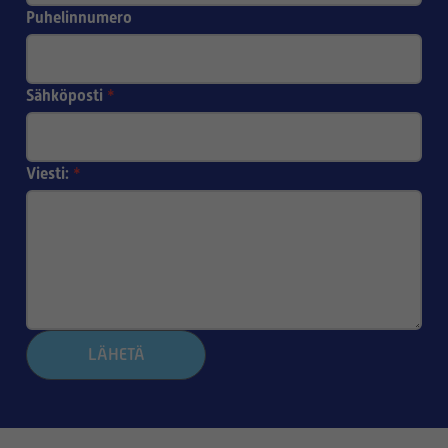
Puhelinnumero
Sähköposti
*
Viesti:
*
LÄHETÄ