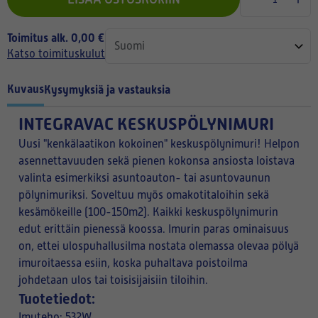
Toimitus alk. 0,00 €
Katso toimituskulut
Kuvaus
Kysymyksiä ja vastauksia
INTEGRAVAC KESKUSPÖLYNIMURI
Uusi "kenkälaatikon kokoinen" keskuspölynimuri! Helpon
asennettavuuden sekä pienen kokonsa ansiosta loistava
valinta esimerkiksi asuntoauton- tai asuntovaunun
pölynimuriksi. Soveltuu myös omakotitaloihin sekä
kesämökeille (100-150m2). Kaikki keskuspölynimurin
edut erittäin pienessä koossa. Imurin paras ominaisuus
on, ettei ulospuhallusilma nostata olemassa olevaa pölyä
imuroitaessa esiin, koska puhaltava poistoilma
johdetaan ulos tai toisisijaisiin tiloihin.
Tuotetiedot:
Imuteho: 532W