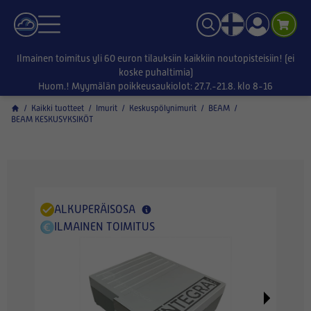
Ilmainen toimitus yli 60 euron tilauksiin kaikkiin noutopisteisiin! (ei
koske puhaltimia)
Huom.! Myymälän poikkeusaukiolot: 27.7.-21.8. klo 8-16
/
Kaikki tuotteet
/
Imurit
/
Keskuspölynimurit
/
BEAM
/
BEAM KESKUSYKSIKÖT
ALKUPERÄISOSA
ILMAINEN TOIMITUS