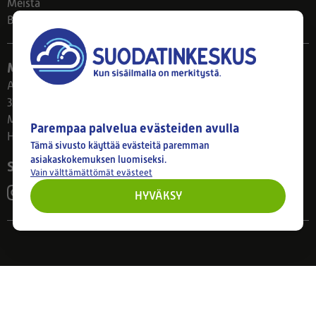
Meistä
Blogi
Myymälä
Ahlmanintie 61
33800 Tampere
Ma–Pe 8–17
Parempaa palvelua evästeiden avulla
Huom! Myymälän poikkeusaukiolot: 27.7.-21.8. klo 8-16
Tämä sivusto käyttää evästeitä paremman
asiakaskokemuksen luomiseksi.
Seuraa meitä
Vain välttämättömät evästeet
HYVÄKSY