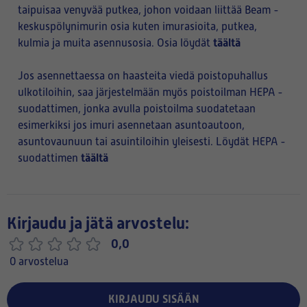
taipuisaa venyvää putkea, johon voidaan liittää Beam -
keskuspölynimurin osia kuten imurasioita, putkea,
täältä
kulmia ja muita asennusosia. Osia löydät
Jos asennettaessa on haasteita viedä poistopuhallus
ulkotiloihin, saa järjestelmään myös poistoilman HEPA -
suodattimen, jonka avulla poistoilma suodatetaan
esimerkiksi jos imuri asennetaan asuntoautoon,
asuntovaunuun tai asuintiloihin yleisesti. Löydät HEPA -
täältä
suodattimen
Kirjaudu ja jätä arvostelu:
0,0
0 arvostelua
KIRJAUDU SISÄÄN