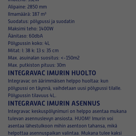
Alipaine: 2850 mm
Ilmamäärä: 187 m³
Suodatus: pölypussi ja suodatin
Maksimi teho: 1400W
Äänitaso: 60dbA
Pölypussin koko: 4L
Mitat: l: 38 k: 13 s: 35 cm
Max. asuinalan suositus: <-150m2
Max. putkiston pituus: 30m
INTEGRAVAC IMURIN HUOLTO
Integravac on äärimmäisen helppo huoltaa: kun
pölypussi on täynnä, vaihdetaan uusi pölypussi tilalle.
Pölypussin tilavuus 4L.
INTEGRAVAC IMURIN ASENNUS
Integravac keskuspölynimuri on helppo asentaa mukana
tulevan asennuslevyn ansiosta. HUOM! Imurin voi
asentaa lähestulkoon mihin asentoon tahansa, mikä
helpottaa asennuspaikan valintaa. Mukana tulee kaksi