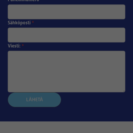
Sähköposti
*
Viesti:
*
LÄHETÄ