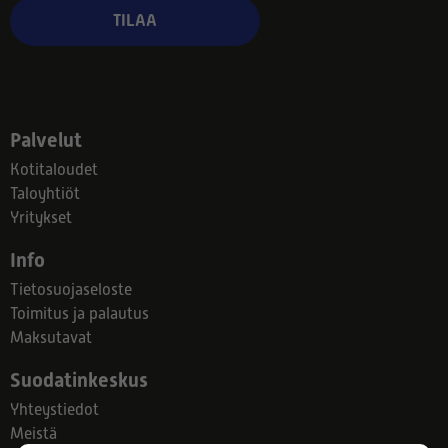
TILAA
Palvelut
Kotitaloudet
Taloyhtiöt
Yritykset
Info
Tietosuojaseloste
Toimitus ja palautus
Maksutavat
Suodatinkeskus
Yhteystiedot
Meistä