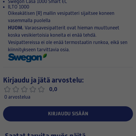
Swegon Casa 1000 Smart EC
ILTO 1000
Oikeakätisen (R) mallin vesipatteri sijaitsee koneen
vasemmalla puolella
HUOM.
Varaosavesipatterit ovat hieman muuttuneet
koska vesikiertoisia koneita ei enää tehdä.
Vesipattereissa ei ole enää termostaatin runkoa, eikä sen
kiinnitykseen tarvittavia osia.
Kirjaudu ja jätä arvostelu:
0,0
0 arvostelua
KIRJAUDU SISÄÄN
Saatat tarvita myös näitä