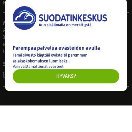
Blogi
Myymälä
Ahlmanintie 61
33800 Tampere
Ma–Pe 8–17
Parempaa palvelua evästeiden avulla
Huom! Myymälän poikkeusaukiolot: 27.7.-21.8. klo 8-16
Tämä sivusto käyttää evästeitä paremman
asiakaskokemuksen luomiseksi.
Seuraa meitä
Vain välttämättömät evästeet
HYVÄKSY