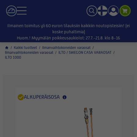
Ilmainen toimitus yli 60 euron tilauksiin kaikkiin noutopisteisiin! (ei
koske puhaltimia)
Huom.! Myymälän poikkeusaukiolot: 27.7.-21.8. klo 8-16
/
Kaikki tuotteet
/
Ilmanvaihtokoneiden varaosat
/
Ilmanvaihtokoneiden varaosat
/
ILTO / SWEGON CASA VARAOSAT
/
ILTO 1000
ALKUPERÄISOSA