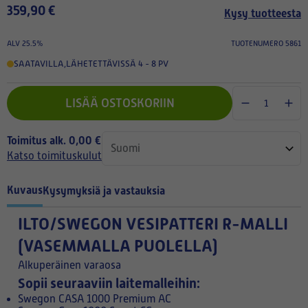
359,90 €
Kysy tuotteesta
ALV 25.5%
TUOTENUMERO 5861
SAATAVILLA
,
LÄHETETTÄVISSÄ 4 - 8 PV
LISÄÄ OSTOSKORIIN
Toimitus alk. 0,00 €
Katso toimituskulut
Kuvaus
Kysymyksiä ja vastauksia
ILTO/SWEGON VESIPATTERI R-MALLI
(VASEMMALLA PUOLELLA)
Alkuperäinen varaosa
Sopii seuraaviin laitemalleihin:
Swegon CASA 1000 Premium AC