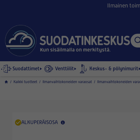
Ilmainen toimi
Suodattimet
Venttiilit
Keskus- & pölynimurit
/
Kaikki tuotteet
/
Ilmanvaihtokoneiden varaosat
/
Ilmanvaihtokoneiden vara
ALKUPERÄISOSA