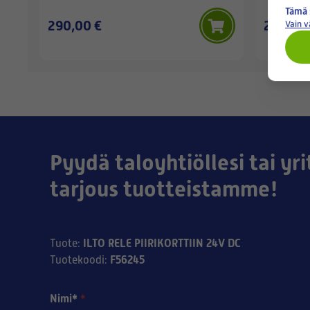
Tämä 
290,00 €
234,00 
Vain 
Pyydä taloyhtiöllesi tai yri
tarjous tuotteistamme!
ILTO RELE PIIRIKORTTIIN 24V DC
Tuote
:
F56245
Tuotekoodi
:
Nimi*
*