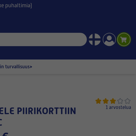
ske puhaltimia)
n turvallisuus
1 arvostelua
C