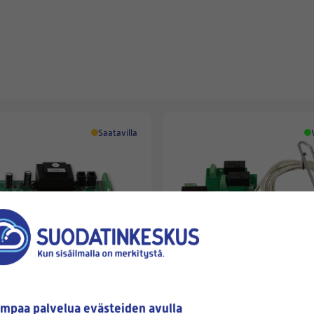
Saatavilla
ILTO
GON PIIRIKORTTI EC
ILTO/SWEGON VALOKENNO
mpaa palvelua evästeiden avulla
M/SMART 2.x)
(ANTURI+JOHTO+PIIRIKORTTI