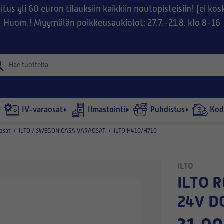
tus yli 60 euron tilauksiin kaikkiin noutopisteisiin! (ei ko
Huom.! Myymälän poikkeusaukiolot: 27.7.-21.8. klo 8-16
IV-varaosat
Ilmastointi
Puhdistus
Kodi
osat
/
ILTO / SWEGON CASA VARAOSAT
/
ILTO H410/H710
ILTO
ILTO RELE PIIRIKORTTIIN
24V D