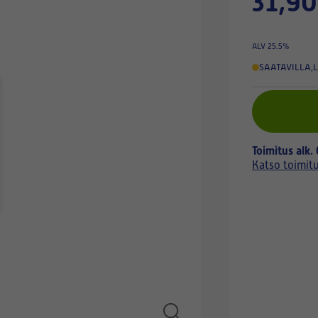
31,90
ALV 25.5%
SAATAVILLA
,
L
Toimitus alk.
Katso toimit