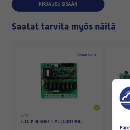
KIRJAUDU SISÄÄN
Saatat tarvita myös näitä
Saatavilla
ILTO
ILTO
ILTO PIIRIKORTTI AC (CONTROL)
ILTO/SWE
Pare
(PREMIU