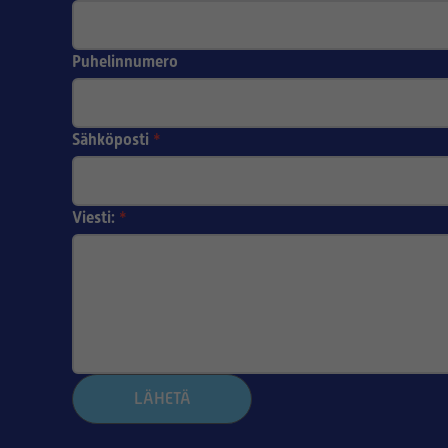
Puhelinnumero
Sähköposti
*
Viesti:
*
LÄHETÄ