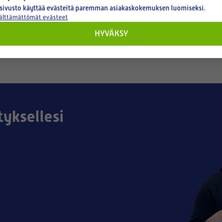
sivusto käyttää evästeitä paremman asiakaskokemuksen luomiseksi.
€
227,20 €
välttämättömät evästeet
HYVÄKSY
tyksellesi