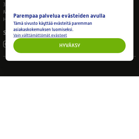
33800 Tampere
Ma–Pe 8–17
Parempaa palvelua evästeiden avulla
Huom! Myymälän poikkeusaukiolot: 27.7.-21.8. klo 8-16
Tämä sivusto käyttää evästeitä paremman
asiakaskokemuksen luomiseksi.
Seuraa meitä
Vain välttämättömät evästeet
HYVÄKSY