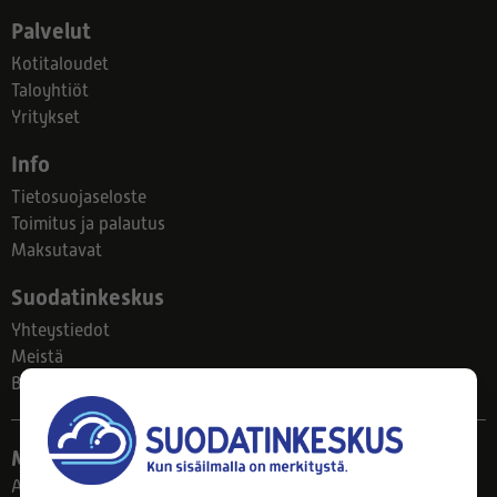
Palvelut
Kotitaloudet
Taloyhtiöt
Yritykset
Info
Tietosuojaseloste
Toimitus ja palautus
Maksutavat
Suodatinkeskus
Yhteystiedot
Meistä
Blogi
Myymälä
Ahlmanintie 61