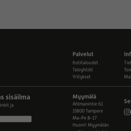
Palvelut
In
Kotitaloudet
Tie
Taloyhtiöt
Toi
Yritykset
Ma
s sisäilma
Myymälä
Se
Ahlmanintie 61
nkit ja
33800 Tampere
Ma–Pe 8–17
Huom! Myymälän