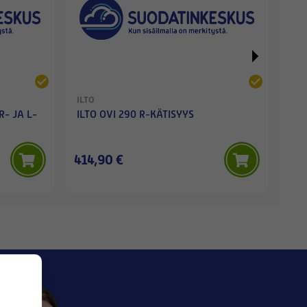
ILTO
ILT
R- JA L-
ILTO OVI 290 R-KÄTISYYS
ILT
414,90 €
24