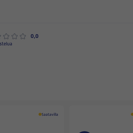
0,0
stelua
Saatavilla