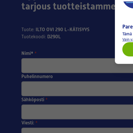
tarjous tuotteistamme!
Pare
ILTO OVI 290 L-KÄTISYYS
Tuote
:
Tämä 
D290L
Tuotekoodi
:
Vain 
Nimi*
*
Puhelinnumero
Sähköposti
*
Viesti:
*