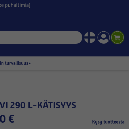
ske puhaltimia)
n turvallisuus
OVI 290 L-KÄTISYYS
0 €
Kysy tuotteesta