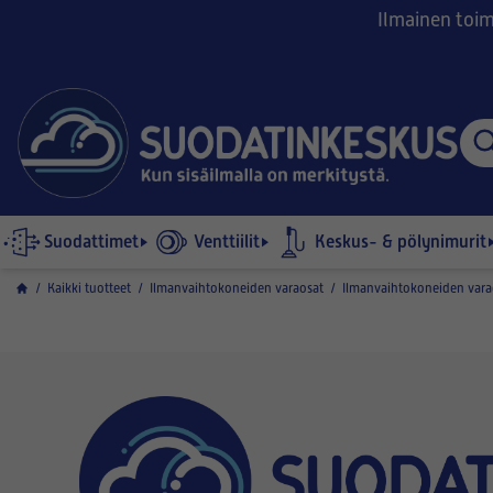
Ilmainen toimi
Suodattimet
Venttiilit
Keskus- & pölynimurit
/
Kaikki tuotteet
/
Ilmanvaihtokoneiden varaosat
/
Ilmanvaihtokoneiden vara