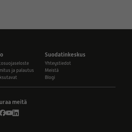
fo
Suodatinkeskus
tosuojaseloste
Yhteystiedot
mitus ja palautus
Meistä
ksutavat
Blogi
uraa meitä