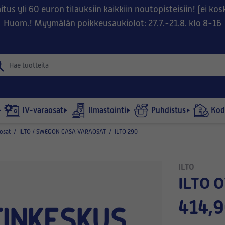
tus yli 60 euron tilauksiin kaikkiin noutopisteisiin! (ei ko
Huom.! Myymälän poikkeusaukiolot: 27.7.-21.8. klo 8-16
IV-varaosat
Ilmastointi
Puhdistus
Kodi
osat
/
ILTO / SWEGON CASA VARAOSAT
/
ILTO 290
ILTO
ILTO 
414,9