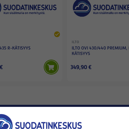
ILTO
 435 R-KÄTISYYS
ILTO OVI 430/440 PREMIUM, 
KÄTISYYS
 €
349,90 €
tyksellesi