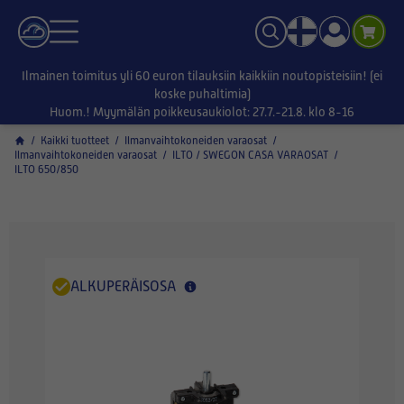
Ilmainen toimitus yli 60 euron tilauksiin kaikkiin noutopisteisiin! (ei
koske puhaltimia)
Huom.! Myymälän poikkeusaukiolot: 27.7.-21.8. klo 8-16
/
Kaikki tuotteet
/
Ilmanvaihtokoneiden varaosat
/
Ilmanvaihtokoneiden varaosat
/
ILTO / SWEGON CASA VARAOSAT
/
ILTO 650/850
ALKUPERÄISOSA