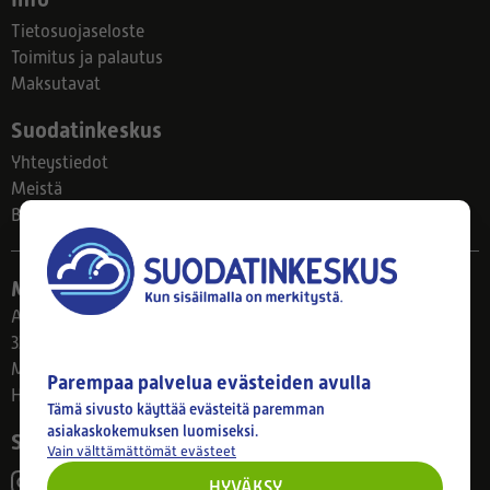
Tietosuojaseloste
Toimitus ja palautus
Maksutavat
Suodatinkeskus
Yhteystiedot
Meistä
Blogi
Myymälä
Ahlmanintie 61
33800 Tampere
Ma–Pe 8–17
Parempaa palvelua evästeiden avulla
Huom! Myymälän poikkeusaukiolot: 27.7.-21.8. klo 8-16
Tämä sivusto käyttää evästeitä paremman
asiakaskokemuksen luomiseksi.
Seuraa meitä
Vain välttämättömät evästeet
HYVÄKSY