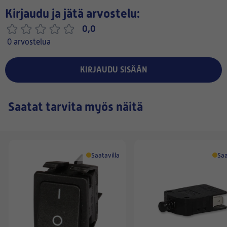
Kirjaudu ja jätä arvostelu:
0,0
0 arvostelua
KIRJAUDU SISÄÄN
Saatat tarvita myös näitä
Saatavilla
Saa