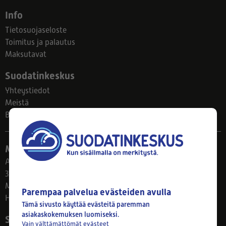
Info
Tietosuojaseloste
Toimitus ja palautus
Maksutavat
Suodatinkeskus
Yhteystiedot
Meistä
Blogi
Myymälä
Ahlmanintie 61
33800 Tampere
Ma–Pe 8–17
Parempaa palvelua evästeiden avulla
Huom! Myymälän poikkeusaukiolot: 27.7.-21.8. klo 8-16
Tämä sivusto käyttää evästeitä paremman
asiakaskokemuksen luomiseksi.
Seuraa meitä
Vain välttämättömät evästeet