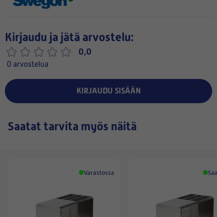
Kirjaudu ja jätä arvostelu:
0,0
0 arvostelua
KIRJAUDU SISÄÄN
Saatat tarvita myös näitä
Varastossa
Saa