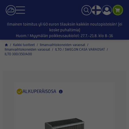
Ilmainen toimitus yli 60 euron tilauksiin kaikkiin noutopisteisiin! (ei
koske puhaltimia)
Huom.! Myymälän poikkeusaukiolot: 27.7.-21.8. klo 8-16
/
Kaikki tuotteet
/
Ilmanvaihtokoneiden varaosat
/
Ilmanvaihtokoneiden varaosat
/
ILTO / SWEGON CASA VARAOSAT
/
ILTO 300/350/400
ALKUPERÄISOSA