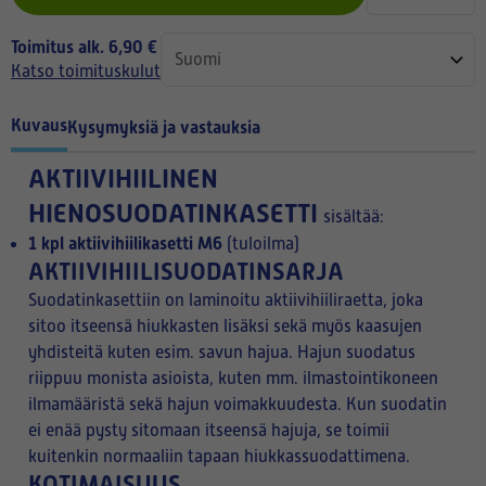
Toimitus alk. 6,90 €
Katso toimituskulut
Kuvaus
Kysymyksiä ja vastauksia
AKTIIVIHIILINEN
HIENOSUODATINKASETTI
sisältää:
1 kpl aktiivihiilikasetti M6
(tuloilma)
AKTIIVIHIILISUODATINSARJA
Suodatinkasettiin on laminoitu aktiivihiiliraetta, joka
sitoo itseensä hiukkasten lisäksi sekä myös kaasujen
yhdisteitä kuten esim. savun hajua. Hajun suodatus
riippuu monista asioista, kuten mm. ilmastointikoneen
ilmamääristä sekä hajun voimakkuudesta. Kun suodatin
ei enää pysty sitomaan itseensä hajuja, se toimii
kuitenkin normaaliin tapaan hiukkassuodattimena.
KOTIMAISUUS