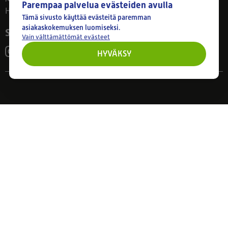
Parempaa palvelua evästeiden avulla
Huom! Myymälän poikkeusaukiolot: 27.7.-21.8. klo 8-16
Tämä sivusto käyttää evästeitä paremman
asiakaskokemuksen luomiseksi.
Seuraa meitä
Vain välttämättömät evästeet
HYVÄKSY