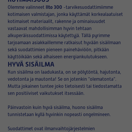
Ilto 300
Olemme valinneet
-tarvikesuodattimiimme
kotimaisen valmistajan, jonka käyttämät korkealaatuiset
kotimaiset materiaalit, rakenne ja ominaisuudet
vastaavat mahdollisimman hyvin tehtaan
alkuperäissuodattimissa käytettyjä. Tällä pyrimme
tarjoamaan asiakkaillemme ratkaisut hyvään sisäilmaan
sekä suodattimien pieneen painehäviöön, pitkään
käyttöikään sekä alhaiseen energiankulutukseen.
HYVÄ SISÄILMA
Kun sisäilma on laadukasta, on se pölytöntä, hajutonta,
vedotonta ja mautonta! Se on jotenkin ”olematonta”.
Mutta jokainen tuntee joko tietoisesti tai tiedostamatta
sen positiiviset vaikutukset itsessään.
Päinvastoin kuin hyvä sisäilma, huono sisäilma
tunnistetaan kyllä hyvinkin nopeasti ongelmineen.
Suodattimet ovat ilmanvaihtojärjestelmien