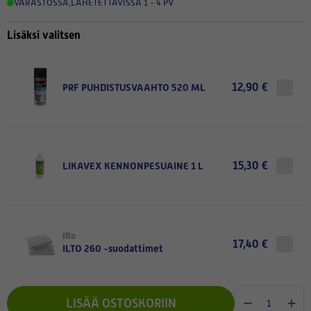
VARASTOSSA
,
LÄHETETTÄVISSÄ 1 - 4 PV
Lisäksi valitsen
12,90 €
PRF PUHDISTUSVAAHTO 520 ML
15,30 €
LIKAVEX KENNONPESUAINE 1 L
Ilto
17,40 €
ILTO 260 -suodattimet
LISÄÄ OSTOSKORIIN