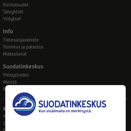
Kotitaloudet
Taloyhtiöt
Yritykset
Info
Tietosuojaseloste
Toimitus ja palautus
Maksutavat
Suodatinkeskus
Yhteystiedot
Meistä
Blogi
Myymälä
Ahlmanintie 61
33800 Tampere
Ma–Pe 8–17