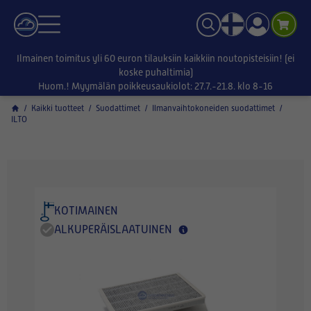
Ilmainen toimitus yli 60 euron tilauksiin kaikkiin noutopisteisiin! (ei
koske puhaltimia)
Huom.! Myymälän poikkeusaukiolot: 27.7.-21.8. klo 8-16
/
Kaikki tuotteet
/
Suodattimet
/
Ilmanvaihtokoneiden suodattimet
/
ILTO
KOTIMAINEN
ALKUPERÄISLAATUINEN