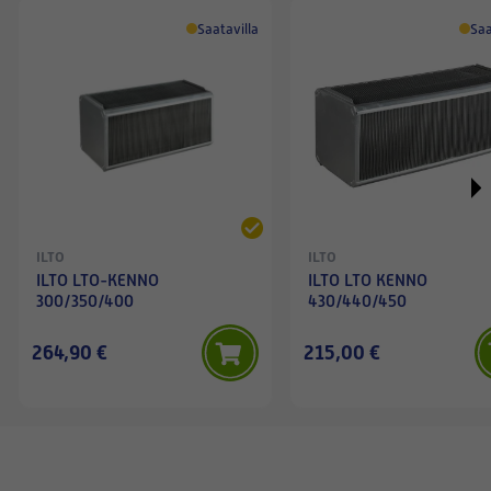
Saatavilla
Saa
ILTO
ILTO
ILTO LTO-KENNO
ILTO LTO KENNO
300/350/400
430/440/450
264,90 €
215,00 €