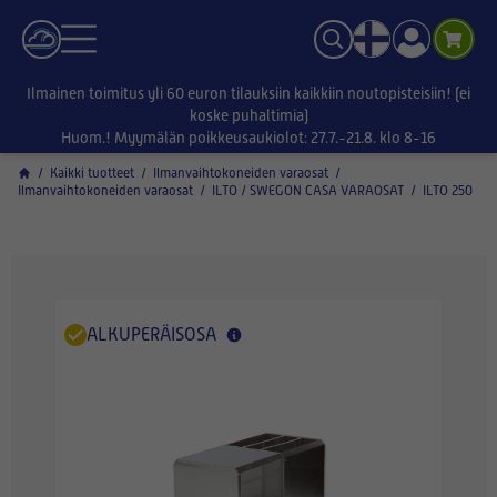
Ilmainen toimitus yli 60 euron tilauksiin kaikkiin noutopisteisiin! (ei
koske puhaltimia)
Huom.! Myymälän poikkeusaukiolot: 27.7.-21.8. klo 8-16
/
Kaikki tuotteet
/
Ilmanvaihtokoneiden varaosat
/
Ilmanvaihtokoneiden varaosat
/
ILTO / SWEGON CASA VARAOSAT
/
ILTO 250
ALKUPERÄISOSA