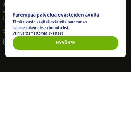
33800 Tampere
Ma–Pe 8–17
Parempaa palvelua evästeiden avulla
Huom! Myymälän poikkeusaukiolot: 27.7.-21.8. klo 8-16
Tämä sivusto käyttää evästeitä paremman
asiakaskokemuksen luomiseksi.
Seuraa meitä
Vain välttämättömät evästeet
HYVÄKSY