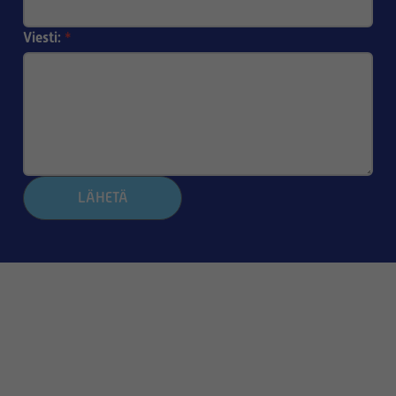
Viesti:
*
LÄHETÄ