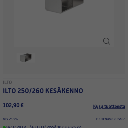
ILTO
ILTO 250/260 KESÄKENNO
102,90 €
Kysy tuotteesta
ALV 25.5%
TUOTENUMERO 5422
SAATAVILLA
,
LÄHETETTÄVISSÄ 10.08.2026 PV