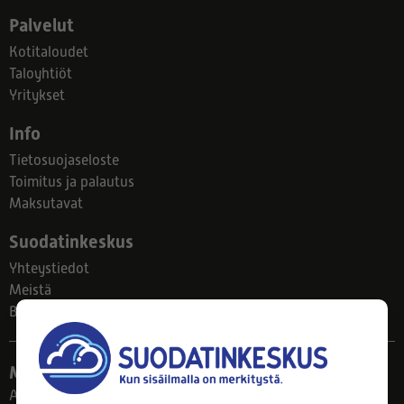
Palvelut
Kotitaloudet
Taloyhtiöt
Yritykset
Info
Tietosuojaseloste
Toimitus ja palautus
Maksutavat
Suodatinkeskus
Yhteystiedot
Meistä
Blogi
Myymälä
Ahlmanintie 61