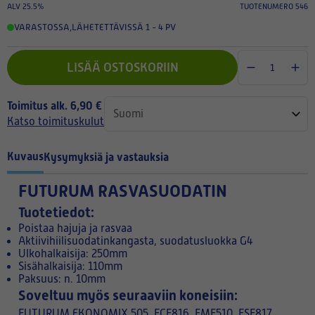
ALV 25.5%
TUOTENUMERO 546
VARASTOSSA
,
LÄHETETTÄVISSÄ 1 - 4 PV
LISÄÄ OSTOSKORIIN
Toimitus alk. 6,90 €
Katso toimituskulut
Kuvaus
Kysymyksiä ja vastauksia
FUTURUM RASVASUODATIN
Tuotetiedot:
Poistaa hajuja ja rasvaa
Aktiivihiilisuodatinkangasta, suodatusluokka G4
Ulkohalkaisija: 250mm
Sisähalkaisija: 110mm
Paksuus: n. 10mm
Soveltuu myös seuraaviin koneisiin:
FUTURUM EKONOMIX 505, FCF816, FMF510, FSF817,