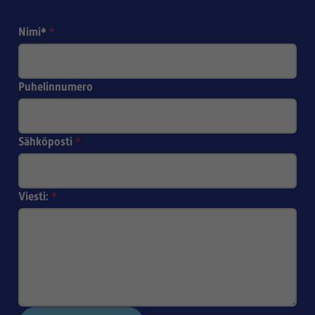
Nimi*
*
Puhelinnumero
Sähköposti
*
Viesti:
*