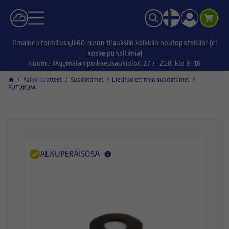
Ilmainen toimitus yli 60 euron tilauksiin kaikkiin noutopisteisiin! (ei
koske puhaltimia)
Huom.! Myymälän poikkeusaukiolot: 27.7.-21.8. klo 8-16
/
Kaikki tuotteet
/
Suodattimet
/
Liesituulettimen suodattimet
/
FUTURUM
ALKUPERÄISOSA