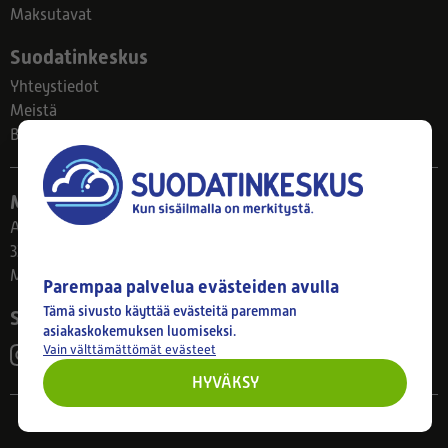
Maksutavat
Suodatinkeskus
Yhteystiedot
Meistä
Blogi
Myymälä
Ahlmanintie 61
33800 Tampere
Ma–Pe 8–17
Parempaa palvelua evästeiden avulla
Tämä sivusto käyttää evästeitä paremman
Seuraa meitä
asiakaskokemuksen luomiseksi.
Vain välttämättömät evästeet
HYVÄKSY