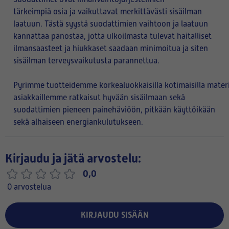
tärkeimpiä osia ja vaikuttavat merkittävästi sisäilman
laatuun. Tästä syystä suodattimien vaihtoon ja laatuun
kannattaa panostaa, jotta ulkoilmasta tulevat haitalliset
ilmansaasteet ja hiukkaset saadaan minimoitua ja siten
sisäilman terveysvaikutusta parannettua.
Pyrimme tuotteidemme korkealuokkaisilla kotimaisilla materi
asiakkaillemme ratkaisut hyvään sisäilmaan sekä
suodattimien pieneen painehäviöön, pitkään käyttöikään
sekä alhaiseen energiankulutukseen.
Kirjaudu ja jätä arvostelu:
0,0
0 arvostelua
KIRJAUDU SISÄÄN