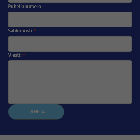
Puhelinnumero
Sähköposti
*
Viesti:
*
LÄHETÄ