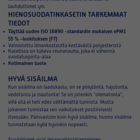
lauhduttimet ym.
HIENOSUODATINKASETIN TARKEMMAT
TIEDOT
Täyttää uuden ISO 16890 -standardin mukaisen ePM1
55 % -luokituksen (F7)
Valmistettu ilmankosteutta kestävästä polyesteristä
Kasetissa on tukeva reunanauha, joka ei vähennä
suodatuspinta-alaa
Kotimainen tuote
HYVÄ SISÄILMA
Kun sisäilma on laadukasta, on se pölytöntä, hajutonta,
vedotonta ja mautonta! Se on jotenkin ”olematonta”,
sillä sitä ei heti edes välttämättä tunnista. Mutta
jokainen tunnistaa sen vaikutukset positiivisesti
itsessään. Päinvastoin kuin hyvä sisäilma, huono sisäilma
tunnistetaan kyllä hyvinkin nopeasti.
Suodattimet ovat ilmanvaihtojärjestelmien