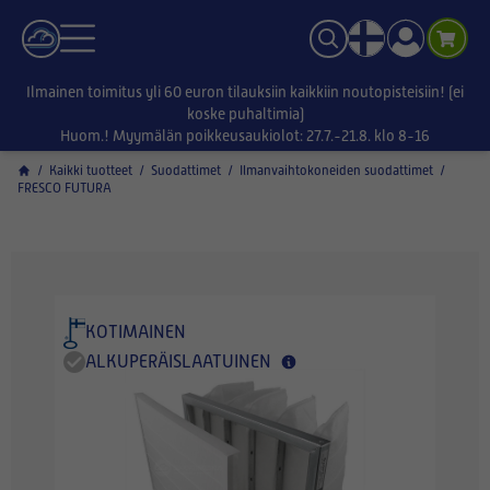
Ilmainen toimitus yli 60 euron tilauksiin kaikkiin noutopisteisiin! (ei
koske puhaltimia)
Huom.! Myymälän poikkeusaukiolot: 27.7.-21.8. klo 8-16
/
Kaikki tuotteet
/
Suodattimet
/
Ilmanvaihtokoneiden suodattimet
/
FRESCO FUTURA
KOTIMAINEN
ALKUPERÄISLAATUINEN