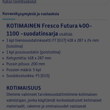
Katso toimituskulut
Kuvaus
Kysymyksiä ja vastauksia
KOTIMAINEN
Fresco Futura 400-
1100 -suodatinsarja
sisältää:
1 kpl hienosuodatinkasetti F7 (EU7) 418 x 287 x 24 mm
(tuloilma)
1 kpl pussisuodatin (poistoilma)
Kehysmitta: 418 x 287 mm
Pussin pituus: 200 mm
Pussien määrä: 5 kpl
Suodatusluokka: F5 (EU5)
KOTIMAISUUS
Olemme valinneet tarvikesuodattimiimme kotimaisen
valmistajan, jonka käyttämät korkealaatuiset kotimaiset
materiaalit, rakenne ja ominaisuudet vastaavat