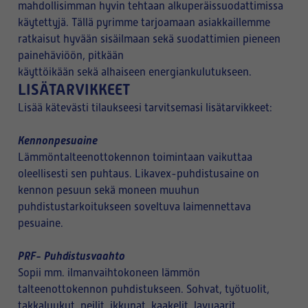
mahdollisimman hyvin tehtaan alkuperäissuodattimissa
käytettyjä. Tällä pyrimme tarjoamaan asiakkaillemme
ratkaisut hyvään sisäilmaan sekä suodattimien pieneen
painehäviöön, pitkään
käyttöikään sekä alhaiseen energiankulutukseen.
LISÄTARVIKKEET
Lisää kätevästi tilaukseesi tarvitsemasi lisätarvikkeet:
Kennonpesuaine
Lämmöntalteenottokennon toimintaan vaikuttaa
oleellisesti sen puhtaus. Likavex-puhdistusaine on
kennon pesuun sekä moneen muuhun
puhdistustarkoitukseen soveltuva laimennettava
pesuaine.
PRF- Puhdistusvaahto
Sopii mm. ilmanvaihtokoneen lämmön
talteenottokennon puhdistukseen. Sohvat, työtuolit,
takkaluukut, peilit, ikkunat, kaakelit, lavuaarit,