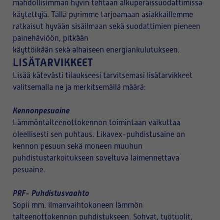
mahdollisimman hyvin tehtaan alkuperäissuodattimissa
käytettyjä. Tällä pyrimme tarjoamaan asiakkaillemme
ratkaisut hyvään sisäilmaan sekä suodattimien pieneen
painehäviöön, pitkään
käyttöikään sekä alhaiseen energiankulutukseen.
LISÄTARVIKKEET
Lisää kätevästi tilaukseesi tarvitsemasi lisätarvikkeet
valitsemalla ne ja merkitsemällä määrä:
Kennonpesuaine
Lämmöntalteenottokennon toimintaan vaikuttaa
oleellisesti sen puhtaus. Likavex-puhdistusaine on
kennon pesuun sekä moneen muuhun
puhdistustarkoitukseen soveltuva laimennettava
pesuaine.
PRF- Puhdistusvaahto
Sopii mm. ilmanvaihtokoneen lämmön
talteenottokennon puhdistukseen. Sohvat, työtuolit,