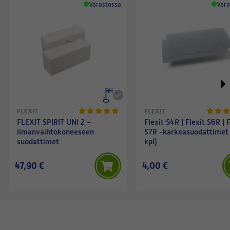
Varastossa
Vara
FLEXIT
FLEXIT
FLEXIT SPIRIT UNI 2 -
Flexit S4R | Flexit S6R | 
ilmanvaihtokoneeseen
S7R -karkeasuodattimet 
suodattimet
kpl)
47,90 €
4,00 €