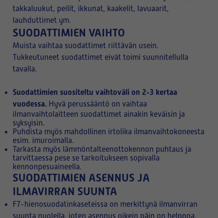
takkaluukut, peilit, ikkunat, kaakelit, lavuaarit,
lauhduttimet ym.
SUODATTIMIEN VAIHTO
Muista vaihtaa suodattimet riittävän usein.
Tukkeutuneet suodattimet eivät toimi suunnitellulla
tavalla.
Suodattimien suositeltu vaihtoväli on 2-3 kertaa
vuodessa.
Hyvä perussääntö on vaihtaa
ilmanvaihtolaitteen suodattimet ainakin keväisin ja
syksyisin.
Puhdista myös mahdollinen irtolika ilmanvaihtokoneesta
esim. imuroimalla.
Tarkasta myös lämmöntalteenottokennon puhtaus ja
tarvittaessa pese se tarkoitukseen sopivalla
kennonpesuaineella.
SUODATTIMIEN ASENNUS JA
ILMAVIRRAN SUUNTA
F7-hienosuodatinkaseteissa on merkittynä ilmanvirran
suunta nuolella, joten asennus oikein päin on helppoa.