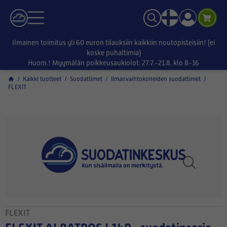
Ilmainen toimitus yli 60 euron tilauksiin kaikkiin noutopisteisiin! (ei
koske puhaltimia)
Huom.! Myymälän poikkeusaukiolot: 27.7.-21.8. klo 8-16
/
Kaikki tuotteet
/
Suodattimet
/
Ilmanvaihtokoneiden suodattimet
/
FLEXIT
FLEXIT