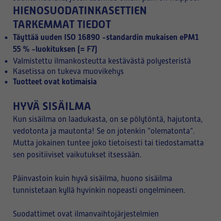
HIENOSUODATINKASETTIEN
TARKEMMAT TIEDOT
Täyttää uuden ISO 16890 -standardin mukaisen ePM1
55 % -luokituksen (= F7)
Valmistettu ilmankosteutta kestävästä polyesteristä
Kasetissa on tukeva muovikehys
Tuotteet ovat kotimaisia
HYVÄ SISÄILMA
Kun sisäilma on laadukasta, on se pölytöntä, hajutonta,
vedotonta ja mautonta! Se on jotenkin ”olematonta”.
Mutta jokainen tuntee joko tietoisesti tai tiedostamatta
sen positiiviset vaikutukset itsessään.
Päinvastoin kuin hyvä sisäilma, huono sisäilma
tunnistetaan kyllä hyvinkin nopeasti ongelmineen.
Suodattimet ovat ilmanvaihtojärjestelmien