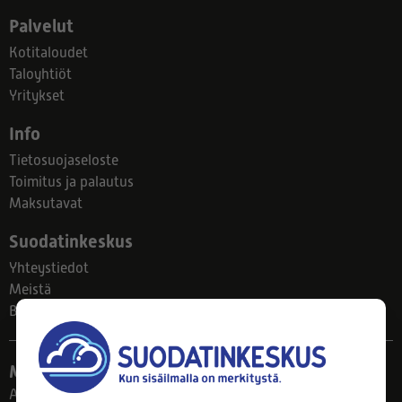
Palvelut
Kotitaloudet
Taloyhtiöt
Yritykset
Info
Tietosuojaseloste
Toimitus ja palautus
Maksutavat
Suodatinkeskus
Yhteystiedot
Meistä
Blogi
Myymälä
Ahlmanintie 61