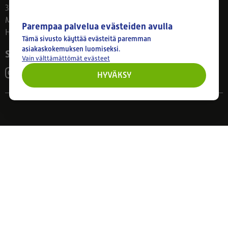
33800 Tampere
Ma–Pe 8–17
Parempaa palvelua evästeiden avulla
Huom! Myymälän poikkeusaukiolot: 27.7.-21.8. klo 8-16
Tämä sivusto käyttää evästeitä paremman
asiakaskokemuksen luomiseksi.
Seuraa meitä
Vain välttämättömät evästeet
HYVÄKSY