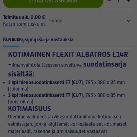
LISÄÄ OSTOSKORIIN
Toimitus alk. 0,00 €
Katso toimituskulut
Kuvaus
Kysymyksiä ja vastauksia
KOTIMAINEN
FLEXIT ALBATROS L14R
-
suodatinsarja
ilmanvaihtolaitteeseen soveltuva
sisältää:
1 kpl hienosuodatinkasetti F7 (EU7
)
, 795 x 380 x 85 mm
(tuloilma)
1 kpl hienosuodatinkasetti F7 (EU7
)
, 795 x 380 x 85 mm
(poistoilma)
KOTIMAISUUS
Olemme valinneet tarvikesuodattimiimme kotimaisen
valmistajan, jonka käyttämät korkealaatuiset kotimaiset
materiaalit, rakenne ja ominaisuudet vastaavat