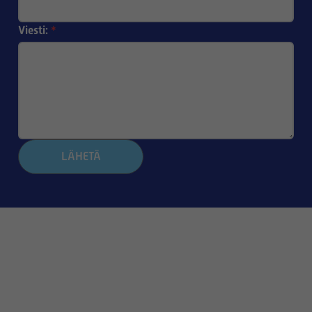
Viesti:
*
LÄHETÄ