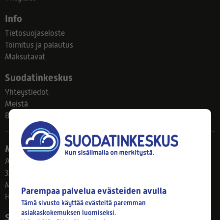
Info
Tietosuojaseloste
Toimitus ja palautus
Maksutavat
Suodatinkeskus
Yhteystiedot
Meistä
Blogi
Myymälä
Ahlmanintie 61
33800 Tampere
Ma–Pe 8–17
Parempaa palvelua evästeiden avulla
Huom! Myymälän poikkeusaukiolot: 27.7.-21.8. klo 8-16
Tämä sivusto käyttää evästeitä paremman
asiakaskokemuksen luomiseksi.
Seuraa meitä