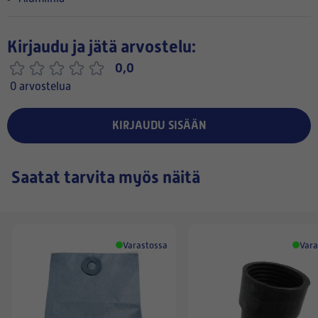
Kirjaudu ja jätä arvostelu:
0,0
0 arvostelua
KIRJAUDU SISÄÄN
Saatat tarvita myös näitä
Varastossa
Vara