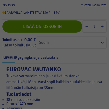
ALV 25.5%
TUOTENUMERO 2570
SAATAVILLA
,
LÄHETETTÄVISSÄ 4 - 8 PV
LISÄÄ OSTOSKORIIN
Toimitus alk. 0,00 €
Katso toimituskulut
Kuvaus
Kysymyksiä ja vastauksia
EUROVAC IMUTANKO
Tukeva varmatoiminen ja kestävä imutanko
ammattikäyttöön. Varsi sopii kaikkiin suulakkeisiin joissa
liitännän halkaisija on 38mm.
Tuotetiedot:
38 mm suulakkeisiin
Pituus 1470 mm
Alumiinia