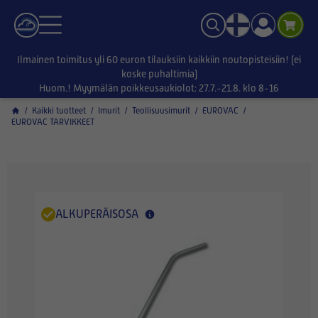
Ilmainen toimitus yli 60 euron tilauksiin kaikkiin noutopisteisiin! (ei
koske puhaltimia)
Huom.! Myymälän poikkeusaukiolot: 27.7.-21.8. klo 8-16
/
Kaikki tuotteet
/
Imurit
/
Teollisuusimurit
/
EUROVAC
/
EUROVAC TARVIKKEET
ALKUPERÄISOSA