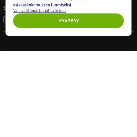
asiakaskokemuksen luomiseksi.
Seuraa meitä
Vain välttämättömät evästeet
HYVÄKSY