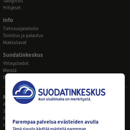
Taloyhtiöt
Yritykset
Info
Tietosuojaseloste
Toimitus ja palautus
Maksutavat
Suodatinkeskus
Yhteystiedot
Meistä
Blogi
Myymälä
Ahlmanintie 61
33800 Tampere
Ma–Pe 8–17
Parempaa palvelua evästeiden avulla
Huom! Myymälän poikkeusaukiolot: 27.7.-21.8. klo 8-16
Tämä sivusto käyttää evästeitä paremman