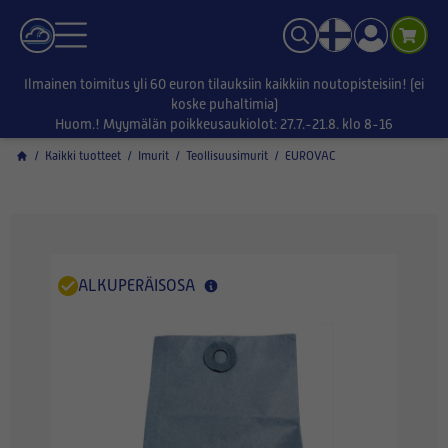
Ilmainen toimitus yli 60 euron tilauksiin kaikkiin noutopisteisiin! (ei
koske puhaltimia)
Huom.! Myymälän poikkeusaukiolot: 27.7.-21.8. klo 8-16
/
Kaikki tuotteet
/
Imurit
/
Teollisuusimurit
/
EUROVAC
ALKUPERÄISOSA