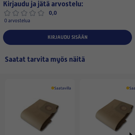
Kirjaudu ja jätä arvostelu:
0,0
0 arvostelua
KIRJAUDU SISÄÄN
Saatat tarvita myös näitä
Saatavilla
Saa