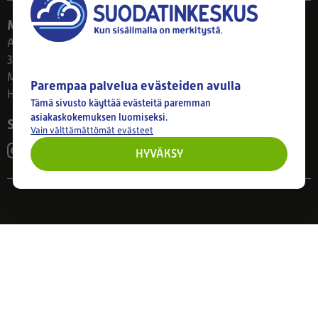
Myymälä
Ahlmanintie 61
33800 Tampere
Ma–Pe 8–17
Parempaa palvelua evästeiden avulla
Huom! Myymälän poikkeusaukiolot: 27.7.-21.8. klo 8-16
Tämä sivusto käyttää evästeitä paremman
asiakaskokemuksen luomiseksi.
Seuraa meitä
Vain välttämättömät evästeet
HYVÄKSY