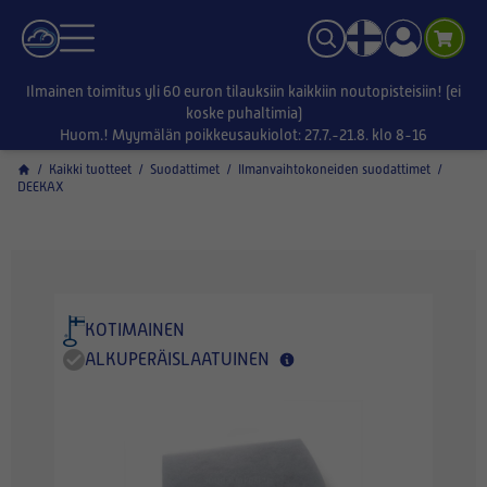
Ilmainen toimitus yli 60 euron tilauksiin kaikkiin noutopisteisiin! (ei
koske puhaltimia)
Huom.! Myymälän poikkeusaukiolot: 27.7.-21.8. klo 8-16
/
Kaikki tuotteet
/
Suodattimet
/
Ilmanvaihtokoneiden suodattimet
/
DEEKAX
KOTIMAINEN
ALKUPERÄISLAATUINEN