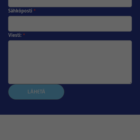
Sähköposti
*
Viesti:
*
LÄHETÄ