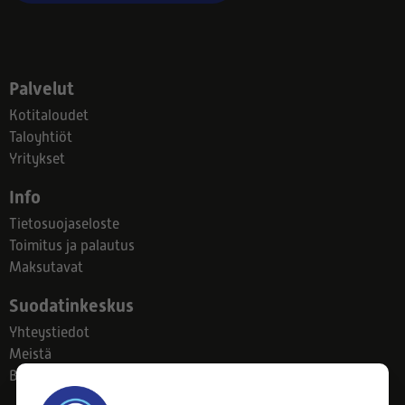
Palvelut
Kotitaloudet
Taloyhtiöt
Yritykset
Info
Tietosuojaseloste
Toimitus ja palautus
Maksutavat
Suodatinkeskus
Yhteystiedot
Meistä
Blogi