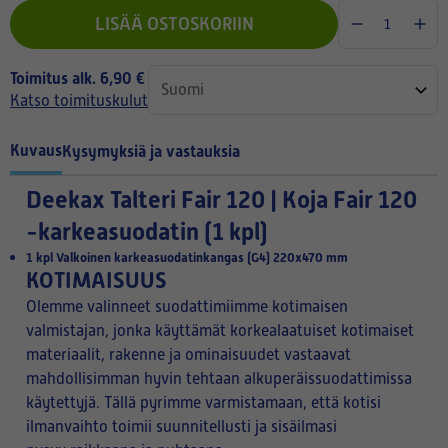
LISÄÄ OSTOSKORIIN
Toimitus alk. 6,90 €
Katso toimituskulut
Kuvaus
Kysymyksiä ja vastauksia
Deekax Talteri Fair 120 | Koja Fair 120
-karkeasuodatin (1 kpl)
1 kpl Valkoinen karkeasuodatinkangas
(G4)
220x470 mm
KOTIMAISUUS
Olemme valinneet suodattimiimme kotimaisen
valmistajan, jonka käyttämät korkealaatuiset kotimaiset
materiaalit, rakenne ja ominaisuudet vastaavat
mahdollisimman hyvin tehtaan alkuperäissuodattimissa
käytettyjä. Tällä pyrimme varmistamaan, että kotisi
ilmanvaihto toimii suunnitellusti ja sisäilmasi