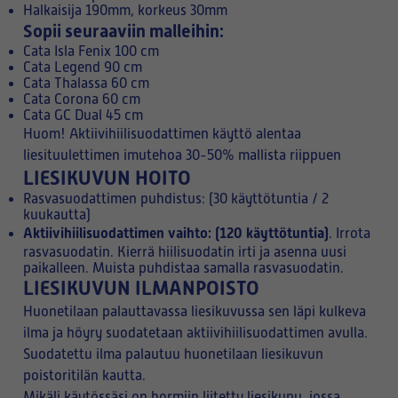
Halkaisija 190mm, korkeus 30mm
Sopii seuraaviin malleihin:
Cata Isla Fenix 100 cm
Cata Legend 90 cm
Cata Thalassa 60 cm
Cata Corona 60 cm
Cata GC Dual 45 cm
Huom! Aktiivihiilisuodattimen käyttö alentaa
liesituulettimen imutehoa 30-50% mallista riippuen
LIESIKUVUN HOITO
Rasvasuodattimen puhdistus: (30 käyttötuntia / 2
kuukautta)
Aktiivihiilisuodattimen vaihto: (120 käyttötuntia)
. Irrota
rasvasuodatin. Kierrä hiilisuodatin irti ja asenna uusi
paikalleen. Muista puhdistaa samalla rasvasuodatin.
LIESIKUVUN ILMANPOISTO
Huonetilaan palauttavassa liesikuvussa sen läpi kulkeva
ilma ja höyry suodatetaan aktiivihiilisuodattimen avulla.
Suodatettu ilma palautuu huonetilaan liesikuvun
poistoritilän kautta.
Mikäli käytössäsi on hormiin liitetty liesikupu, jossa