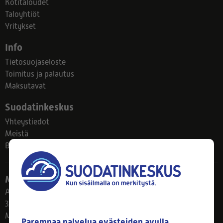
Kotitaloudet
Taloyhtiöt
Yritykset
Info
Tietosuojaseloste
Toimitus ja palautus
Maksutavat
Suodatinkeskus
Yhteystiedot
Meistä
Blogi
Myymälä
Ahlmanintie 61
33800 Tampere
Ma–Pe 8–17
Parempaa palvelua evästeiden avulla