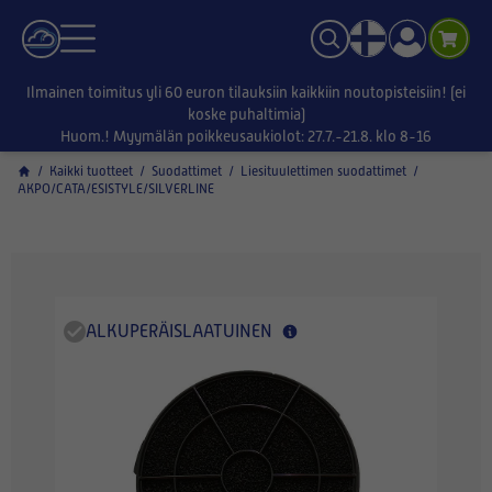
Ilmainen toimitus yli 60 euron tilauksiin kaikkiin noutopisteisiin! (ei
koske puhaltimia)
Huom.! Myymälän poikkeusaukiolot: 27.7.-21.8. klo 8-16
/
Kaikki tuotteet
/
Suodattimet
/
Liesituulettimen suodattimet
/
AKPO/CATA/ESISTYLE/SILVERLINE
ALKUPERÄISLAATUINEN