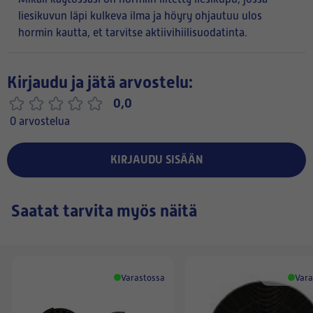
liesikuvun läpi kulkeva ilma ja höyry ohjautuu ulos
hormin kautta, et tarvitse aktiivihiilisuodatinta.
Kirjaudu ja jätä arvostelu:
0,0
0 arvostelua
KIRJAUDU SISÄÄN
Saatat tarvita myös näitä
Varastossa
Vara