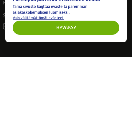
Huom! Myymälän poikkeusaukiolot: 27.7.-21.8. klo 8-16
Tämä sivusto käyttää evästeitä paremman
asiakaskokemuksen luomiseksi.
Seuraa meitä
Vain välttämättömät evästeet
HYVÄKSY