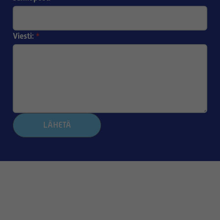
Viesti:
*
LÄHETÄ