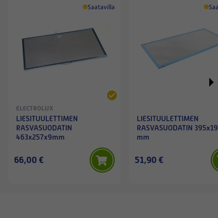
Saatavilla
Saa
ELECTROLUX
LIESITUULETTIMEN
LIESITUULETTIMEN
RASVASUODATIN
RASVASUODATIN 395x1
463x257x9mm
mm
66,00 €
51,90 €