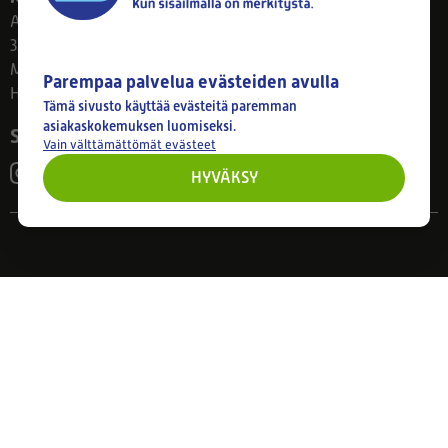
Ahlmanintie 61
33800 Tampere
Ma–Pe 8–17
Parempaa palvelua evästeiden avulla
Huom! Myymälän poikkeusaukiolot: 27.7.-21.8. klo 8-16
Tämä sivusto käyttää evästeitä paremman
asiakaskokemuksen luomiseksi.
Seuraa meitä
Vain välttämättömät evästeet
HYVÄKSY