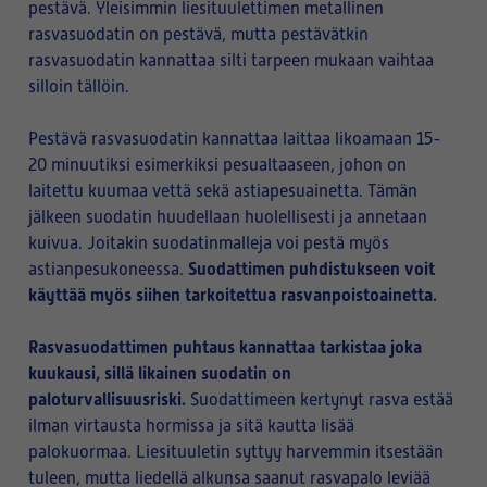
pestävä. Yleisimmin liesituulettimen metallinen
rasvasuodatin on pestävä, mutta pestävätkin
rasvasuodatin kannattaa silti tarpeen mukaan vaihtaa
silloin tällöin.
Pestävä rasvasuodatin kannattaa laittaa likoamaan 15-
20 minuutiksi esimerkiksi pesualtaaseen, johon on
laitettu kuumaa vettä sekä astiapesuainetta. Tämän
jälkeen suodatin huudellaan huolellisesti ja annetaan
kuivua. Joitakin suodatinmalleja voi pestä myös
Suodattimen puhdistukseen voit
astianpesukoneessa.
käyttää myös siihen tarkoitettua rasvanpoistoainetta.
Rasvasuodattimen puhtaus kannattaa tarkistaa joka
kuukausi, sillä likainen suodatin on
paloturvallisuusriski.
Suodattimeen kertynyt rasva estää
ilman virtausta hormissa ja sitä kautta lisää
palokuormaa. Liesituuletin syttyy harvemmin itsestään
tuleen, mutta liedellä alkunsa saanut rasvapalo leviää