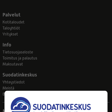
Palvelut
Kotitaloudet
Taloyhtiöt
Yritykset
Info
Tietosuojaseloste
Toimitus ja palautus
Maksutavat
Suodatinkeskus
Yhteystiedot
Meistä
Blogi
Myymälä