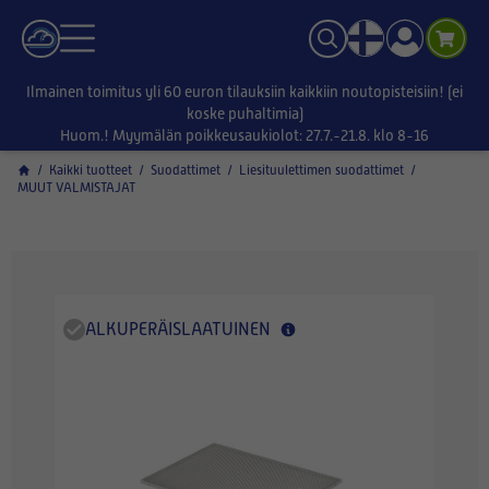
Ilmainen toimitus yli 60 euron tilauksiin kaikkiin noutopisteisiin! (ei
koske puhaltimia)
Huom.! Myymälän poikkeusaukiolot: 27.7.-21.8. klo 8-16
/
Kaikki tuotteet
/
Suodattimet
/
Liesituulettimen suodattimet
/
MUUT VALMISTAJAT
ALKUPERÄISLAATUINEN