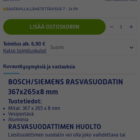
SAATAVILLA
,
LÄHETETTÄVISSÄ 7 - 14 PV
LISÄÄ OSTOSKORIIN
Toimitus alk. 6,90 €
Katso toimituskulut
Kuvaus
Kysymyksiä ja vastauksia
BOSCH/SIEMENS RASVASUODATIN
367x265x8 mm
Tuotetiedot:
Mitat: 367 x 265 x 8 mm
Vesipestävä
Alumiinia
RASVASUODATTIMEN HUOLTO
Liesituulettimen suodatin voi olla joko vaihdettava tai