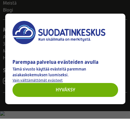
Meistä
Blogi
Myymälä
Ahlmanintie 61
33800 Tampere
Ma–Pe 8–17
Huom! Myymälän poikkeusaukiolot: 27.7.-21.8. klo 8-16
Parempaa palvelua evästeiden avulla
Seuraa meitä
Tämä sivusto käyttää evästeitä paremman
asiakaskokemuksen luomiseksi.
Vain välttämättömät evästeet
HYVÄKSY