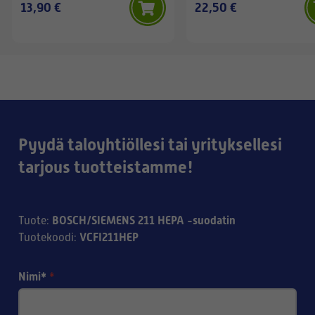
13,90 €
22,50 €
Pyydä taloyhtiöllesi tai yrityksellesi
tarjous tuotteistamme!
BOSCH/SIEMENS 211 HEPA -suodatin
Tuote
:
VCFI211HEP
Tuotekoodi
:
Nimi*
*