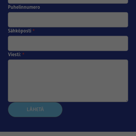
Puhelinnumero
Sähköposti
*
Viesti:
*
LÄHETÄ