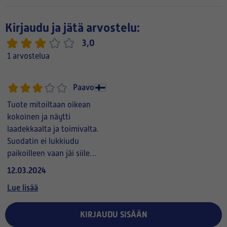
Kirjaudu ja jätä arvostelu:
3,0
1 arvostelua
Paavo
Tuote mitoiltaan oikean
kokoinen ja näytti
laadekkaalta ja toimivalta.
Suodatin ei lukkiudu
paikoilleen vaan jäi siile
varattuun tilaan. En tiedä
12.03.2024
pysyykö tiivisti
Lue lisää
paokoillaan koneen
käydessä.
KIRJAUDU SISÄÄN