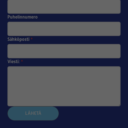
Puhelinnumero
Sähköposti
*
Viesti:
*
LÄHETÄ