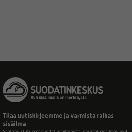
Tilaa uutiskirjeemme ja varmista raikas
sisäilma
Saat muistutukset suodatinvaihdoista, parhaat sisäilmavinkit