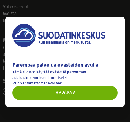
Yhteystiedot
Meistä
Blogi
Myymälä
Ahlmanintie 61
33800 Tampere
Ma–Pe 8–17
Parempaa palvelua evästeiden avulla
Huom! Myymälän poikkeusaukiolot: 27.7.-21.8. klo 8-16
Tämä sivusto käyttää evästeitä paremman
asiakaskokemuksen luomiseksi.
Seuraa meitä
Vain välttämättömät evästeet
HYVÄKSY