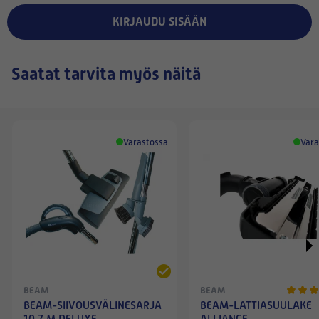
KIRJAUDU SISÄÄN
Saatat tarvita myös näitä
Varastossa
Vara
BEAM
BEAM
BEAM-SIIVOUSVÄLINESARJA
BEAM-LATTIASUULAKE
10,7 M DELUXE
ALLIANCE