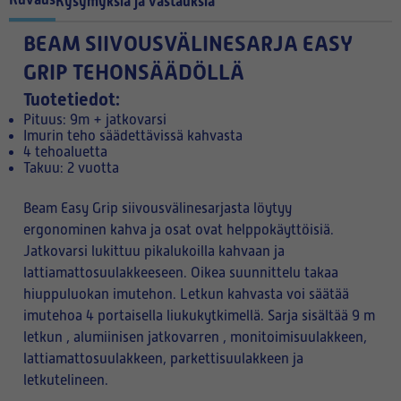
Kysymyksiä ja vastauksia
BEAM SIIVOUSVÄLINESARJA EASY
GRIP TEHONSÄÄDÖLLÄ
Tuotetiedot:
Pituus: 9m + jatkovarsi
Imurin teho säädettävissä kahvasta
4 tehoaluetta
Takuu: 2 vuotta
Beam Easy Grip siivousvälinesarjasta löytyy
ergonominen kahva ja osat ovat helppokäyttöisiä.
Jatkovarsi lukittuu pikalukoilla kahvaan ja
lattiamattosuulakkeeseen. Oikea suunnittelu takaa
hiuppuluokan imutehon. Letkun kahvasta voi säätää
imutehoa 4 portaisella liukukytkimellä. Sarja sisältää 9 m
letkun , alumiinisen jatkovarren , monitoimisuulakkeen,
lattiamattosuulakkeen, parkettisuulakkeen ja
letkutelineen.