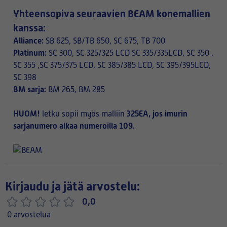
Yhteensopiva seuraavien BEAM konemallien
kanssa:
Alliance:
SB 625, SB/TB 650, SC 675, TB 700
Platinum:
SC 300, SC 325/325 LCD SC 335/335LCD, SC 350 ,
SC 355 ,SC 375/375 LCD, SC 385/385 LCD, SC 395/395LCD,
SC 398
BM sarja:
BM 265, BM 285
HUOM!
325EA, jos imurin
letku sopii myös malliin
sarjanumero alkaa numeroilla 109.
Kirjaudu ja jätä arvostelu:
0,0
0 arvostelua