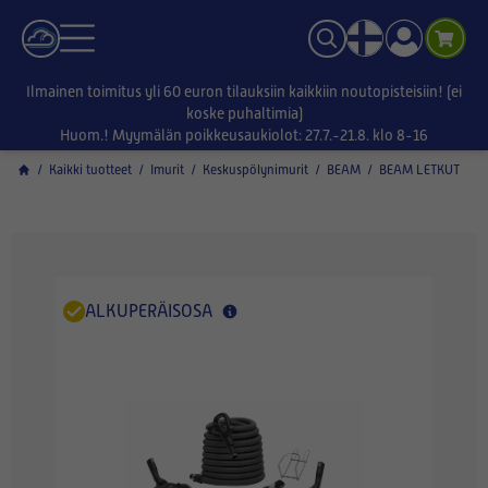
Ilmainen toimitus yli 60 euron tilauksiin kaikkiin noutopisteisiin! (ei
koske puhaltimia)
Huom.! Myymälän poikkeusaukiolot: 27.7.-21.8. klo 8-16
/
Kaikki tuotteet
/
Imurit
/
Keskuspölynimurit
/
BEAM
/
BEAM LETKUT
ALKUPERÄISOSA